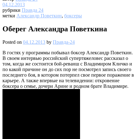
04.12.2013
рубрики
Правда 24
метки
Александр Поветкин
,
боксеры
Оберег Александра Поветкина
Posted on
04.12.2013
by
Правда-24
В гостях у программы побывал боксер Александр Поветкин.
В своем интервью российский супертяжеловес рассказал о
том, когда же состоится бой-реванш с Владимиром Кличко и
по какой причине он до сих пор не посмотрел запись своего
последнего боя, в котором потерпел свое первое поражение в
карьере. А также впервые на телевидении: откровение
боксера о семье, дочери Арине и родном брате Владимире.