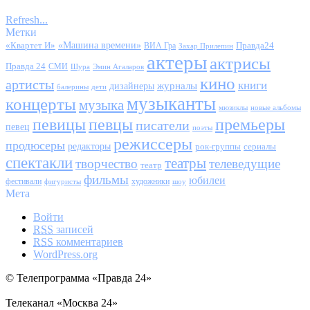
Refresh...
Метки
«Квартет И»
«Машина времени»
Правда24
ВИА Гра
Захар Прилепин
актеры
актрисы
Правда 24
СМИ
Шура
Эмин Агаларов
кино
артисты
книги
журналы
дизайнеры
балерины
дети
музыканты
концерты
музыка
мюзиклы
новые альбомы
певицы
певцы
премьеры
писатели
певец
поэты
режиссеры
продюсеры
редакторы
сериалы
рок-группы
спектакли
театры
творчество
телеведущие
театр
фильмы
юбилеи
фестивали
художники
фигуристы
шоу
Мета
Войти
RSS
записей
RSS
комментариев
WordPress.org
© Телепрограмма «Правда 24»
Телеканал «Москва 24»