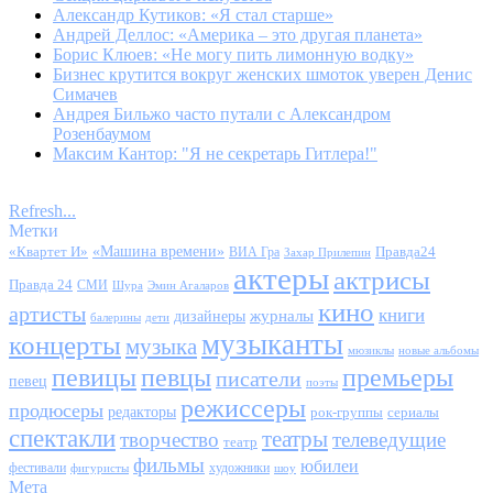
Александр Кутиков: «Я стал старше»
Андрей Деллос: «Америка – это другая планета»
Борис Клюев: «Не могу пить лимонную водку»
Бизнес крутится вокруг женских шмоток уверен Денис
Симачев
Андрея Бильжо часто путали с Александром
Розенбаумом
Максим Кантор: "Я не секретарь Гитлера!"
Refresh...
Метки
«Квартет И»
«Машина времени»
Правда24
ВИА Гра
Захар Прилепин
актеры
актрисы
Правда 24
СМИ
Шура
Эмин Агаларов
кино
артисты
книги
журналы
дизайнеры
балерины
дети
музыканты
концерты
музыка
мюзиклы
новые альбомы
певицы
певцы
премьеры
писатели
певец
поэты
режиссеры
продюсеры
редакторы
сериалы
рок-группы
спектакли
театры
творчество
телеведущие
театр
фильмы
юбилеи
фестивали
художники
фигуристы
шоу
Мета