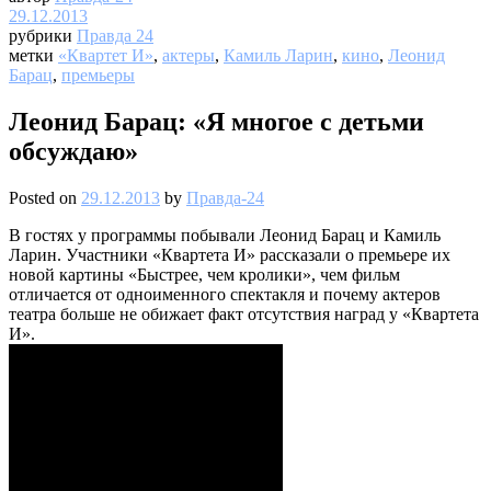
29.12.2013
рубрики
Правда 24
метки
«Квартет И»
,
актеры
,
Камиль Ларин
,
кино
,
Леонид
Барац
,
премьеры
Леонид Барац: «Я многое с детьми
обсуждаю»
Posted on
29.12.2013
by
Правда-24
В гостях у программы побывали Леонид Барац и Камиль
Ларин. Участники «Квартета И» рассказали о премьере их
новой картины «Быстрее, чем кролики», чем фильм
отличается от одноименного спектакля и почему актеров
театра больше не обижает факт отсутствия наград у «Квартета
И».