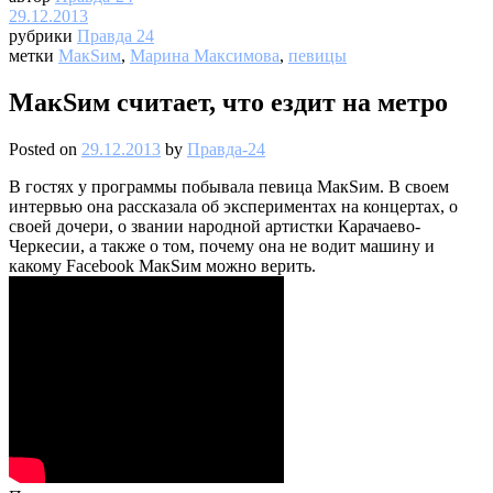
29.12.2013
рубрики
Правда 24
метки
МакSим
,
Марина Максимова
,
певицы
МакSим считает, что ездит на метро
Posted on
29.12.2013
by
Правда-24
В гостях у программы побывала певица МакSим. В своем
интервью она рассказала об экспериментах на концертах, о
своей дочери, о звании народной артистки Карачаево-
Черкесии, а также о том, почему она не водит машину и
какому Facebook МакSим можно верить.