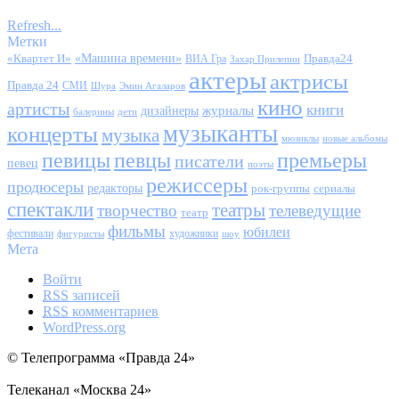
Refresh...
Метки
«Квартет И»
«Машина времени»
Правда24
ВИА Гра
Захар Прилепин
актеры
актрисы
Правда 24
СМИ
Шура
Эмин Агаларов
кино
артисты
книги
журналы
дизайнеры
балерины
дети
музыканты
концерты
музыка
мюзиклы
новые альбомы
певицы
певцы
премьеры
писатели
певец
поэты
режиссеры
продюсеры
редакторы
сериалы
рок-группы
спектакли
театры
творчество
телеведущие
театр
фильмы
юбилеи
фестивали
художники
фигуристы
шоу
Мета
Войти
RSS
записей
RSS
комментариев
WordPress.org
© Телепрограмма «Правда 24»
Телеканал «Москва 24»