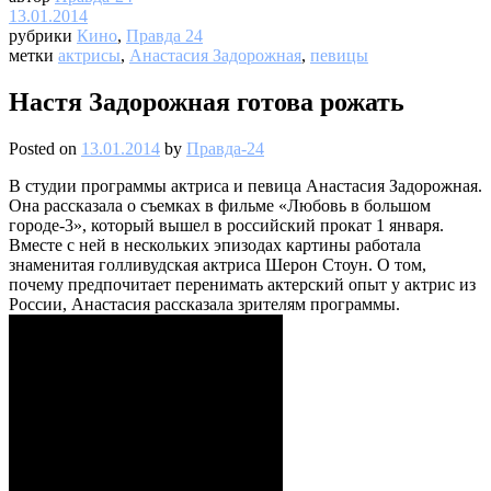
13.01.2014
рубрики
Кино
,
Правда 24
метки
актрисы
,
Анастасия Задорожная
,
певицы
Настя Задорожная готова рожать
Posted on
13.01.2014
by
Правда-24
В студии программы актриса и певица Анастасия Задорожная.
Она рассказала о съемках в фильме «Любовь в большом
городе-3», который вышел в российский прокат 1 января.
Вместе с ней в нескольких эпизодах картины работала
знаменитая голливудская актриса Шерон Стоун. О том,
почему предпочитает перенимать актерский опыт у актрис из
России, Анастасия рассказала зрителям программы.