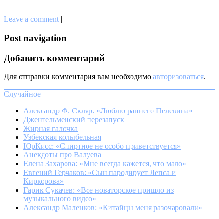
Leave a comment
|
Post navigation
Добавить комментарий
Для отправки комментария вам необходимо
авторизоваться
.
Случайное
Александр Ф. Скляр: «Люблю раннего Пелевина»
Джентельменский перезапуск
Жирная галочка
Узбекская колыбельная
ЮрКисс: «Спиртное не особо приветствуется»
Анекдоты про Валуева
Елена Захарова: «Мне всегда кажется, что мало»
Евгений Герчаков: «Сын пародирует Лепса и
Киркорова»
Гарик Сукачев: «Все новаторское пришло из
музыкального видео»
Александр Маленков: «Китайцы меня разочаровали»