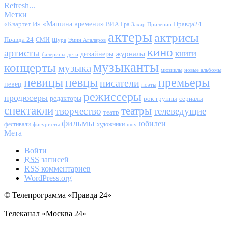
Refresh...
Метки
«Квартет И»
«Машина времени»
Правда24
ВИА Гра
Захар Прилепин
актеры
актрисы
Правда 24
СМИ
Шура
Эмин Агаларов
кино
артисты
книги
журналы
дизайнеры
балерины
дети
музыканты
концерты
музыка
мюзиклы
новые альбомы
певицы
певцы
премьеры
писатели
певец
поэты
режиссеры
продюсеры
редакторы
сериалы
рок-группы
спектакли
театры
творчество
телеведущие
театр
фильмы
юбилеи
фестивали
художники
фигуристы
шоу
Мета
Войти
RSS
записей
RSS
комментариев
WordPress.org
© Телепрограмма «Правда 24»
Телеканал «Москва 24»