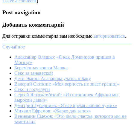
Leave a comment
|
Post navigation
Добавить комментарий
Для отправки комментария вам необходимо
авторизоваться
.
Случайное
Александр Олешко: «Я как Ломоносов пришел в
Москву»
Беременная кошка Машка
Секс за занавеской
Дети Эмина Агаларова учатся в Баку
Валерий Сюткин: «Моя верность не знает границ»
Секс и госуслуги
Сергей Ястржембский: «Из штанишек Африки мы
выросли давно»
Дмитрий Губерниев: «Я все время люблю чужих»
Михаил Ефремов: «Жарко для запоя»
Вениамин Смехов: «Это было счастье, которого мы не
заметили»