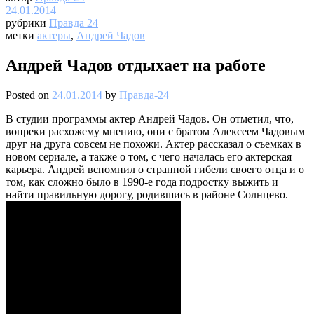
24.01.2014
рубрики
Правда 24
метки
актеры
,
Андрей Чадов
Андрей Чадов отдыхает на работе
Posted on
24.01.2014
by
Правда-24
В студии программы актер Андрей Чадов. Он отметил, что,
вопреки расхожему мнению, они с братом Алексеем Чадовым
друг на друга совсем не похожи. Актер рассказал о съемках в
новом сериале, а также о том, с чего началась его актерская
карьера. Андрей вспомнил о странной гибели своего отца и о
том, как сложно было в 1990-е года подростку выжить и
найти правильную дорогу, родившись в районе Солнцево.