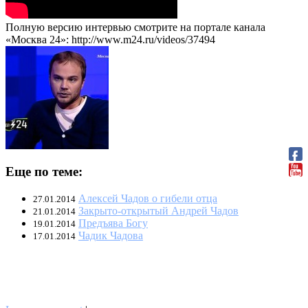
Полную версию интервью смотрите на портале канала
«Москва 24»: http://www.m24.ru/videos/37494
Еще по теме:
Алексей Чадов о гибели отца
27.01.2014
Закрыто-открытый Андрей Чадов
21.01.2014
Предъява Богу
19.01.2014
Чадик Чадова
17.01.2014