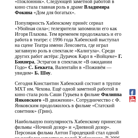
«Поклонник». Следующей заметной работой в
кино стала главная роль в драме
Владимира
Фокина
«Дом для богатых».
Популярность Хабенскому принёс сериал
«Убойная сила»; телезрители запомнили его как
Игоря Плахова. Тем временем продолжалась и его
работа в театре: с 1996 года Хабенский выступал
на сцене Театра имени Ленсовета, где играл
заглавную роль в спектакле «Калигула». Среди
других работ актёра: Дурачок Карл в «Войцеке»
Г.
Бюхнера
, Эстрагон в спектакле «В ожидании
Годо»
С. Беккета
, Валентайн в «Поживём —
увидим»
Б. Шоу
.
Сегодня Константин Хабенский состоит в труппе
МХТ им. Чехова. Ещё одной заметной работой в
кино стала роль Саши Гурьева в фильме
Филиппа
Янковского
«В движении». Сотрудничество с Ф.
Янковским продолжилось в фильме «Статский
советник» (Грин).
Наибольшую популярность Хабенскому принесли
фильмы «Ночной дозор» и «Дневной дозор».
Персонаж фильма Антон Городецкий стал одной