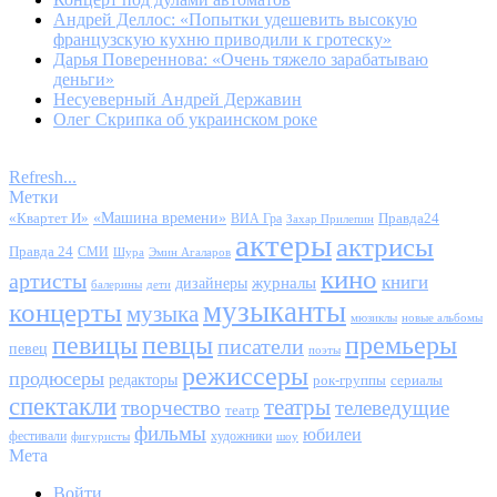
Андрей Деллос: «Попытки удешевить высокую
французскую кухню приводили к гротеску»
Дарья Повереннова: «Очень тяжело зарабатываю
деньги»
Несуеверный Андрей Державин
Олег Скрипка об украинском роке
Refresh...
Метки
«Квартет И»
«Машина времени»
Правда24
ВИА Гра
Захар Прилепин
актеры
актрисы
Правда 24
СМИ
Шура
Эмин Агаларов
кино
артисты
книги
журналы
дизайнеры
балерины
дети
музыканты
концерты
музыка
мюзиклы
новые альбомы
певицы
певцы
премьеры
писатели
певец
поэты
режиссеры
продюсеры
редакторы
сериалы
рок-группы
спектакли
театры
творчество
телеведущие
театр
фильмы
юбилеи
фестивали
художники
фигуристы
шоу
Мета
Войти