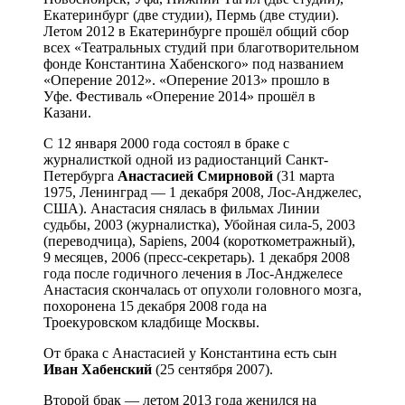
Екатеринбург (две студии), Пермь (две студии).
Летом 2012 в Екатеринбурге прошёл общий сбор
всех «Театральных студий при благотворительном
фонде Константина Хабенского» под названием
«Оперение 2012». «Оперение 2013» прошло в
Уфе. Фестиваль «Оперение 2014» прошёл в
Казани.
С 12 января 2000 года состоял в браке с
журналисткой одной из радиостанций Санкт-
Петербурга
Анастасией
Смирновой
(31 марта
1975, Ленинград — 1 декабря 2008, Лос-Анджелес,
США). Анастасия снялась в фильмах Линии
судьбы, 2003 (журналистка), Убойная сила-5, 2003
(переводчица), Sapiens, 2004 (короткометражный),
9 месяцев, 2006 (пресс-секретарь). 1 декабря 2008
года после годичного лечения в Лос-Анджелесе
Анастасия скончалась от опухоли головного мозга,
похоронена 15 декабря 2008 года на
Троекуровском кладбище Москвы.
От брака с Анастасией у Константина есть сын
Иван
Хабенский
(25 сентября 2007).
Второй брак — летом 2013 года женился на