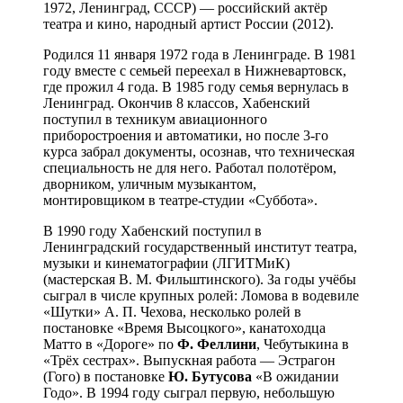
1972, Ленинград, СССР) — российский актёр
театра и кино, народный артист России (2012).
Родился 11 января 1972 года в Ленинграде. В 1981
году вместе с семьей переехал в Нижневартовск,
где прожил 4 года. В 1985 году семья вернулась в
Ленинград. Окончив 8 классов, Хабенский
поступил в техникум авиационного
приборостроения и автоматики, но после 3-го
курса забрал документы, осознав, что техническая
специальность не для него. Работал полотёром,
дворником, уличным музыкантом,
монтировщиком в театре-студии «Суббота».
В 1990 году Хабенский поступил в
Ленинградский государственный институт театра,
музыки и кинематографии (ЛГИТМиК)
(мастерская В. М. Фильштинского). За годы учёбы
сыграл в числе крупных ролей: Ломова в водевиле
«Шутки» А. П. Чехова, несколько ролей в
постановке «Время Высоцкого», канатоходца
Матто в «Дороге» по
Ф. Феллини
, Чебутыкина в
«Трёх сестрах». Выпускная работа — Эстрагон
(Гого) в постановке
Ю. Бутусова
«В ожидании
Годо». В 1994 году сыграл первую, небольшую