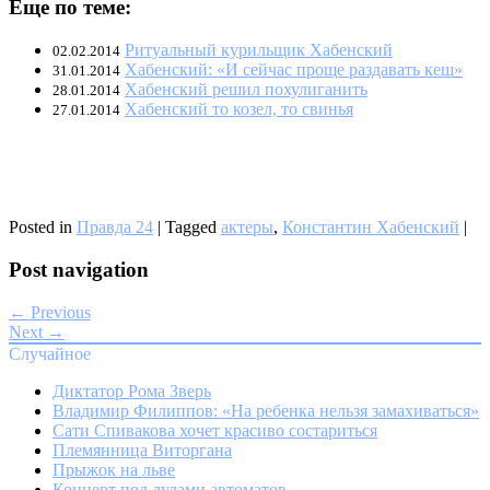
Еще по теме:
Ритуальный курильщик Хабенский
02.02.2014
Хабенский: «И сейчас проще раздавать кеш»
31.01.2014
Хабенский решил похулиганить
28.01.2014
Хабенский то козел, то свинья
27.01.2014
Posted in
Правда 24
|
Tagged
актеры
,
Константин Хабенский
|
Post navigation
← Previous
Next →
Случайное
Диктатор Рома Зверь
Владимир Филиппов: «На ребенка нельзя замахиваться»
Сати Спивакова хочет красиво состариться
Племянница Виторгана
Прыжок на льве
Концерт под дулами автоматов