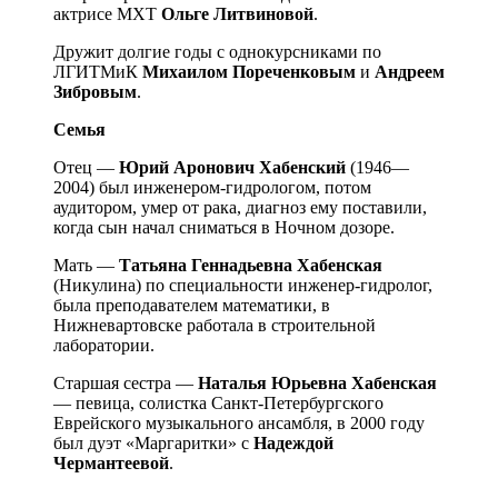
актрисе МХТ
Ольге
Литвиновой
.
Дружит долгие годы с однокурсниками по
ЛГИТМиК
Михаилом
Пореченковым
и
Андреем
Зибровым
.
Семья
Отец —
Юрий
Аронович
Хабенский
(1946—
2004) был инженером-гидрологом, потом
аудитором, умер от рака, диагноз ему поставили,
когда сын начал сниматься в Ночном дозоре.
Мать —
Татьяна
Геннадьевна
Хабенская
(Никулина) по специальности инженер-гидролог,
была преподавателем математики, в
Нижневартовске работала в строительной
лаборатории.
Старшая сестра —
Наталья
Юрьевна
Хабенская
— певица, солистка Санкт-Петербургского
Еврейского музыкального ансамбля, в 2000 году
был дуэт «Маргаритки» с
Надеждой
Чермантеевой
.