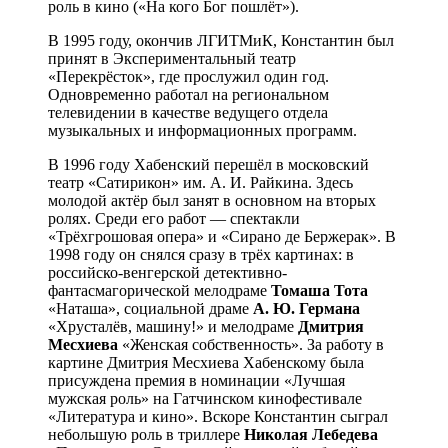
роль в кино («На кого Бог пошлёт»).
В 1995 году, окончив ЛГИТМиК, Константин был
принят в Экспериментальный театр
«Перекрёсток», где прослужил один год.
Одновременно работал на региональном
телевидении в качестве ведущего отдела
музыкальных и информационных программ.
В 1996 году Хабенский перешёл в московский
театр «Сатирикон» им. А. И. Райкина. Здесь
молодой актёр был занят в основном на вторых
ролях. Среди его работ — спектакли
«Трёхгрошовая опера» и «Сирано де Бержерак». В
1998 году он снялся сразу в трёх картинах: в
российско-венгерской детективно-
фантасмагорической мелодраме
Томаша
Тота
«Наташа», социальной драме
А. Ю. Германа
«Хрусталёв, машину!» и мелодраме
Дмитрия
Месхиева
«Женская собственность». За работу в
картине Дмитрия Месхиева Хабенскому была
присуждена премия в номинации «Лучшая
мужская роль» на Гатчинском кинофестивале
«Литература и кино». Вскоре Константин сыграл
небольшую роль в триллере
Николая
Лебедева