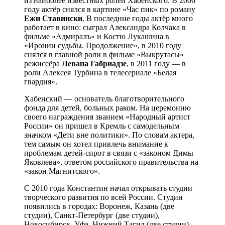
из наиболее известных ролей Хабенского. В 2006
году актёр снялся в картине «Час пик» по роману
Ежи
Ставински
. В последние годы актёр много
работает в кино: сыграл Александра Колчака в
фильме «Адмиралъ» и Костю Лукашина в
«Иронии судьбы. Продолжение», в 2010 году
снялся в главной роли в фильме «Выкрутасы»
режиссёра
Левана
Габриадзе
, в 2011 году — в
роли Алексея Турбина в телесериале «Белая
гвардия».
Хабенский — основатель благотворительного
фонда для детей, больных раком. На церемонию
своего награждения званием «Народный артист
России» он пришел в Кремль с самодельным
значком «Дети вне политики». По словам актера,
тем самым он хотел привлечь внимание к
проблемам детей-сирот в связи с «законом Димы
Яковлева», ответом российского правительства на
«закон Магнитского».
С 2010 года Константин начал открывать студии
творческого развития по всей России. Студии
появились в городах: Воронеж, Казань (две
студии), Санкт-Петербург (две студии),
Новосибирск, Уфа, Нижний Тагил (две студии),