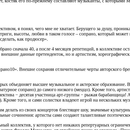
лет, костяк его по-прежнему составляют музыканты, с которыми М
тивом, я понял, чего мне не хватает. Берущего за душу, проник
нтриги, высоты, любви в таком голосе – сопрано, который может
 сделать, как продюсер».
обрано сначала 40, а после 4 месяцев репетиций, в коллективе о
и внешние данные претенденток, но и артистизм, хореографичес
прано10». Внешне сохраняя отличительные черты авторского бр
рых объединяет высшее музыкальное и актерское образование. В
атурное сопрано) до самого низкого (меццо). Кроме того, артис
ктива − десятая участница арт-группы − рыжая барабанщица! Арт
 Кроме того, и сами солистки владеют игрой на нескольких му
м делать из своих концертов блестящее шоу, значимые культурн
льные сочинения: артисты сами создают талантливые поэтическ
ый коллектив, у которого нет никаких репертуарных ограниче