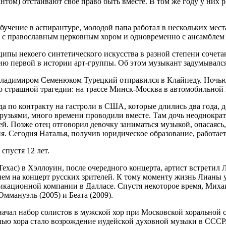
ом) отстаивают свое право быть вместе. В том же году у них р
бучение в аспирантуре, молодой папа работал в нескольких мес
ь с православным церковным хором и одновременно с ансамблем
пы некоего синтетического искусства в разной степени сочетаю
нию первой в истории арт-группы. Об этом музыкант задумывался
 Владимиром Семенюком Турецкий отправился в Клайпеду. Ночью
страшной трагедии: на трассе Минск-Москва в автомобильной ка
зда по контракту на гастроли в США, которые длились два года,
зьями, много времени проводили вместе. Там дочь неоднократн
. Позже отец отговорил девочку заниматься музыкой, опасаясь, 
. Сегодня Наталья, получив юридическое образование, работает
спустя 12 лет.
Техас) в Хэллоуин, после очередного концерта, артист встретил
ием на концерт русских зрителей. К тому моменту жизнь Лианы у
кационной компании в Далласе. Спустя некоторое время, Михаи
Эммануэль (2005) и Беата (2009).
начал набор солистов в мужской хор при Московской хоральной 
ью хора стало возрождение иудейской духовной музыки в СССР.