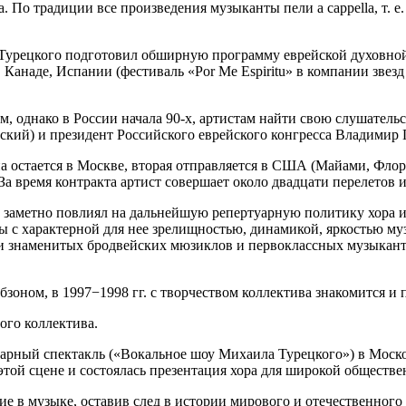
а. По традиции все произведения музыканты пели a cappella, т. 
Турецкого подготовил обширную программу еврейской духовной 
Канаде, Испании (фестиваль «Por Me Espiritu» в компании звез
ом, однако в России начала 90-х, артистам найти свою слушател
ий) и президент Российского еврейского конгресса Владимир 
дна остается в Москве, вторая отправляется в США (Майами, Фло
а время контракта артист совершает около двадцати перелетов
 заметно повлиял на дальнейшую репертуарную политику хора и
 с характерной для нее зрелищностью, динамикой, яркостью музы
ди знаменитых бродвейских мюзиклов и первоклассных музыкант
зоном, в 1997−1998 гг. с творчеством коллектива знакомится и
ого коллектива.
ртуарный спектакль («Вокальное шоу Михаила Турецкого») в Мос
 этой сцене и состоялась презентация хора для широкой обществ
е в музыке, оставив след в истории мирового и отечественного