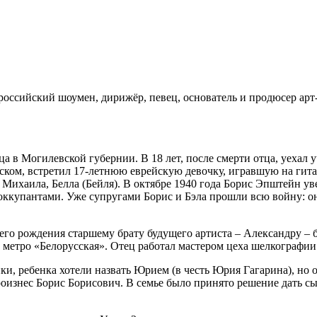
 российский шоумен, дирижёр, певец, основатель и продюсер а
а в Могилевской губернии. В 18 лет, после смерти отца, уехал
ском, встретил 17-летнюю еврейскую девочку, игравшую на гитар
ихаила, Белла (Бейля). В октябре 1940 года Борис Эпштейн уве
оккупантами. Уже супругами Борис и Бэла прошли всю войну: о
го рождения старшему брату будущего артиста – Александру – бы
метро «Белорусская». Отец работал мастером цеха шелкографии 
ки, ребенка хотели назвать Юрием (в честь Юрия Гагарина), но
оизнес Борис Борисович. В семье было принято решение дать сы