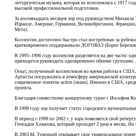
литургическая музыка, которая не исполнялась с 1917 год
высокой профессиональной подготовки.
За восемнадцать месяцев хор под руководством Михаила 
Израиле, Америке, Германии, Великобритании, Франции, 
Мета).
Коллектив достаточно быстро стал востребован за рубеж
кратковременно поддерживали ЛОГОВАЗ (Борис Березовск
В 1995–1996 году коллектив разделяется на две части: о
приходится руководить одновременно обеими группами. З
Опыт, полученный коллективом во время работы в США,
Артисты погружались в атмосферу американской культуры
современное понятие action (экшн). Именно в США, сре
проекта.
Благодаря совместному концертному турне с Иосифом Коб
В 1998 году хор получает статус городского муниципальн
В период с 1999 по 2002 г. у хора появляется свой репе
Геннадия Хазанова, который проходит 2 раза в месяц. На
В 2003 М. Турецкий открывает свое универсальное поняти