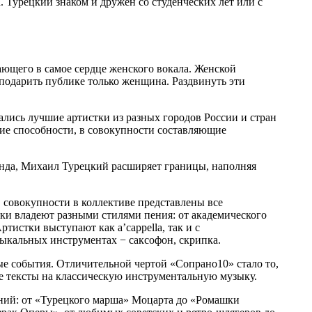
. Турецкий знаком и дружен со студенческих лет или с
ающего в самое сердце женского вокала. Женской
 подарить публике только женщина. Раздвинуть эти
стались лучшие артистки из разных городов России и стран
кие способности, в совокупности составляющие
енда, Михаил Турецкий расширяет границы, наполняя
 совокупности в коллективе представлены все
тки владеют разными стилями пения: от академического
истки выступают как a’cappella, так и с
зыкальных инструментах − саксофон, скрипка.
ые события. Отличительной чертой «Сопрано10» стало то,
ое тексты на классическую инструментальную музыку.
ний: от «Турецкого марша» Моцарта до «Ромашки