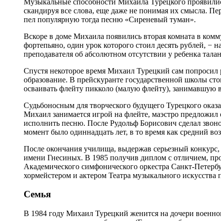
Музыкальные способности Михаила Турецкого проявились 
скандируя все слова, еще даже не понимая их смысла. Пе
пел популярную тогда песню «Сиреневый туман».
Вскоре в доме Михаила появились вторая комната в комм
фортепьяно, один урок которого стоил десять рублей, − 
преподавателя об абсолютном отсутствии у ребенка талан
Спустя некоторое время Михаил Турецкий сам попросил р
образование. В прейскуранте государственной школы сто
осваивать флейту пикколо (малую флейту), занимавшую в
Судьбоносным для творческого будущего Турецкого оказа
Михаил занимается игрой на флейте, маэстро предложил 
исполнить песню. После Рудольф Борисович сделал звон
момент было одиннадцать лет, в то время как средний во
После окончания училища, выдержав серьезный конкурс,
имени Гнесиных. В 1985 получив диплом с отличием, пр
Академического симфонического оркестра Санкт-Петербур
хормейстером и актером Театра музыкального искусства 
Семья
В 1984 году Михаил Турецкий женится на дочери военного