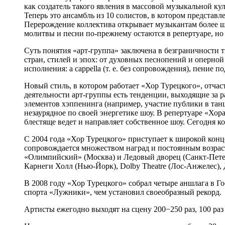
как создатель такого явления в массовой музыкальной ку
Теперь это ансамбль из 10 солистов, в котором представ
Перерождение коллектива открывает музыкантам более ши
молитвы и песни по-прежнему остаются в репертуаре, но 
Суть понятия «арт-группа» заключена в безграничности 
стран, стилей и эпох: от духовных песнопений и оперно
исполнения: a cappella (т. е. без сопровождения), пени
Новый стиль, в котором работает «Хор Турецкого», отчасти
деятельности арт-группы есть тенденции, выходящие за 
элементов хэппенинга (например, участие публики в тан
незаурядное по своей энергетике шоу. В репертуаре «Хо
блестяще ведет и направляет собственное шоу. Сегодня ко
С 2004 года «Хор Турецкого» приступает к широкой конц
сопровождается множеством наград и постоянным возрас
«Олимпийский» (Москва) и Ледовый дворец (Санкт-Петер
Карнеги Холл (Нью-Йорк), Dolby Theatre (Лос-Анжелес),
В 2008 году «Хор Турецкого» собрал четыре аншлага в 
спорта «Лужники», чем установил своеобразный рекорд.
Артисты ежегодно выходят на сцену 200−250 раз, 100 раз в