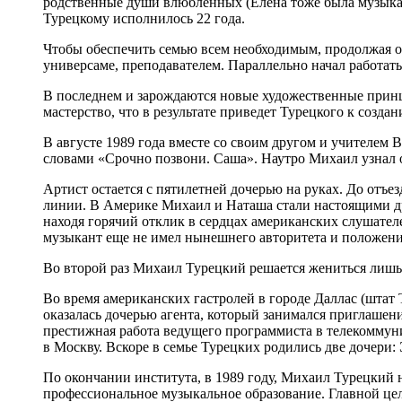
родственные души влюбленных (Елена тоже была музыкант
Турецкому исполнилось 22 года.
Чтобы обеспечить семью всем необходимым, продолжая о
универсаме, преподавателем. Параллельно начал работат
В последнем и зарождаются новые художественные принци
мастерство, что в результате приведет Турецкого к созда
В августе 1989 года вместе со своим другом и учителем
словами «Срочно позвони. Саша». Наутро Михаил узнал о 
Артист остается с пятилетней дочерью на руках. До отъе
линии. В Америке Михаил и Наташа стали настоящими дру
находя горячий отклик в сердцах американских слушателей
музыкант еще не имел нынешнего авторитета и положения
Во второй раз Михаил Турецкий решается жениться лишь 
Во время американских гастролей в городе Даллас (штат 
оказалась дочерью агента, который занимался приглашен
престижная работа ведущего программиста в телекоммуни
в Москву. Вскоре в семье Турецких родились две дочери: 
По окончании института, в 1989 году, Михаил Турецкий 
профессиональное музыкальное образование. Главной цел