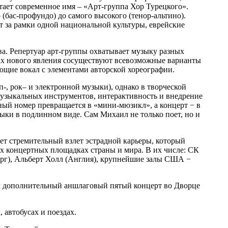
етает современное имя – «Арт-группа Хор Турецкого».
(бас-профундо) до самого высокого (тенор-альтино).
т за рамки одной национальной культуры, еврейские
ва. Репертуар арт-группы охватывает музыку разных
мках нового явления сосуществуют всевозможные варианты
ающие вокал с элементами авторской хореографии.
оп-, рок– и электронной музыки), однако в творческой
 музыкальных инструментов, интерактивность и внедрение
ный номер превращается в «мини-мюзикл», а концерт − в
ыки в подлинном виде. Сам Михаил не только поет, но и
ет стремительный взлет эстрадной карьеры, который
х концертных площадках страны и мира. В их числе: СК
рг), Альберт Холл (Англия), крупнейшие залы США −
ал дополнительный аншлаговый пятый концерт во Дворце
, автобусах и поездах.