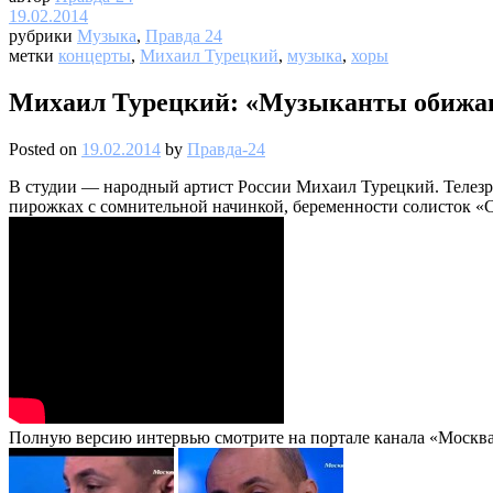
19.02.2014
рубрики
Музыка
,
Правда 24
метки
концерты
,
Михаил Турецкий
,
музыка
,
хоры
Михаил Турецкий: «Музыканты обижаю
Posted on
19.02.2014
by
Правда-24
В студии — народный артист России Михаил Турецкий. Телезри
пирожках с сомнительной начинкой, беременности солисток «Со
Полную версию интервью смотрите на портале канала «Москва 2