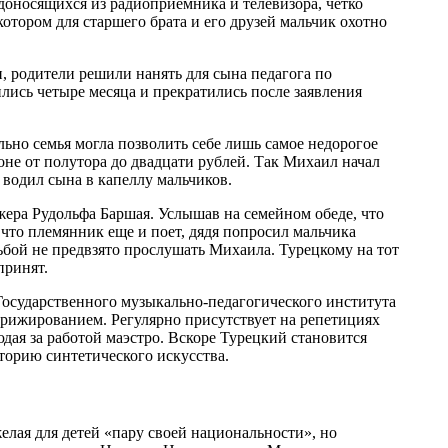
доносящихся из радиоприемника и телевизора, четко
отором для старшего брата и его друзей мальчик охотно
, родители решили нанять для сына педагога по
ились четыре месяца и прекратились после заявления
ьно семья могла позволить себе лишь самое недорогое
оне от полутора до двадцати рублей. Так Михаил начал
водил сына в капеллу мальчиков.
жера Рудольфа Баршая. Услышав на семейном обеде, что
что племянник еще и поет, дядя попросил мальчика
бой не предвзято прослушать Михаила. Турецкому на тот
принят.
Государственного музыкально-педагогического института
ирижированием. Регулярно присутствует на репетициях
ая за работой маэстро. Вскоре Турецкий становится
торию синтетического искусства.
елая для детей «пару своей национальности», но