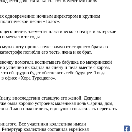
ождается дочь Наталья. На тот момент Михаилу
тах одновременно: ночным директором в крупном
 политической песни «Голос».
щего пение, элементы пластического театра и актерское
 и мечтал в те годы.
 музыканту пришла телеграмма от старшего брата со
тастрофе погибли его тесть, жена и ее брат.
 девочку помогала воспитывать бабушка по материнской
о успешно выходила на сцену и пела вместе с хором,
что ей трудно будет обеспечить себе будущее. Тогда
 в офисе «Хора Турецкого».
 Лиану, впоследствии ставшую его женой. Девушка
же была хорошо устроена: маленькая дочь Сарина, дом,
л и Лиана поженились, и девушка согласилась переехать
синагоге. Все участники коллектива имели
 Репертуар коллектива составила еврейская