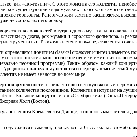
льтуре, как «арт-группа». С этого момента его коллектив приобр
лены все существующие виды мужских голосов: от самого низкого 
рокие горизонты. Репертуар хора заметно расширяется, выходи
уже не составляют его основу.
творческих возможностей внутри одного музыкального коллекти
й классики до джаза, рок-музыки и городского фольклора. В ра
е под инструментальный аккомпанемент, шоу-представления, сочет
 определяется понятием classical crossover (синтез элементов п
рамки этого понятия: многоголосное пение и имитация голосом
цевально-песенной программе). Таким образом, каждый концерт
ра Турецкого» по-прежнему остаются и шедевры классической муз
ллектив не имеет аналогов во всем мире.
ертной деятельности, начинает свою светскую жизнь и пережива
танием количества поклонников. Коллектив выступает на лучши
бург), Большой концертный зал «Октябрьский» (Санкт-Петербу
 Джордан Холл (Бостон).
Государственном Кремлевском Дворце, и по просьбам зрителей д
 году садятся в самолет, проезжают 120 тыс. км. на автомобилях