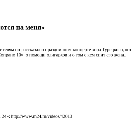
тся на меня»
телям он рассказал о праздничном концерте хора Турецкого, к
прано 10», о помощи олигархов и о том с кем спит его жена..
4»: http://www.m24.ru/videos/42013