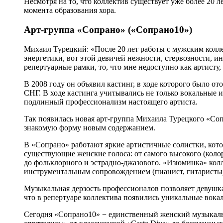
Несмотря на то, что коллектив существует уже более 20 
момента образования хора.
Арт-группа «Сопрано» («Сопрано10»)
Михаил Турецкий: «После 20 лет работы с мужским коллек
энергетики, вот этой девичей нежности, стервозности, и
репертуарные рамки, то, что мне недоступно как артисту,
В 2008 году он объявил кастинг, в ходе которого было от
СНГ. В ходе кастинга учитывались не только вокальные 
подлинный профессионализм настоящего артиста.
Так появилась новая арт-группа Михаила Турецкого «Со
знакомую форму новым содержанием.
В «Сопрано» работают яркие артистичные солистки, кото
существующие женские голоса: от самого высокого (колор
до фольклорного и эстрадно-джазового. «Изюминка» колле
инструментальным сопровождением (пианист, гитаристы).
Музыкальная дерзость профессионалов позволяет девушка
что в репертуаре коллектива появились уникальные вока
Сегодня «Сопрано10» − единственный женский музыкальн