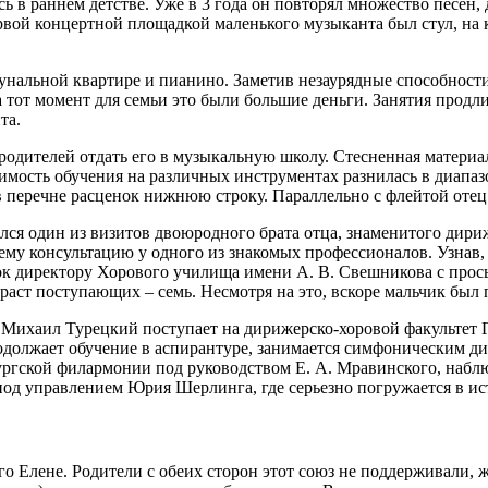
в раннем детстве. Уже в 3 года он повторял множество песен, 
рвой концертной площадкой маленького музыканта был стул, на к
унальной квартире и пианино. Заметив незаурядные способности
на тот момент для семьи это были большие деньги. Занятия продл
та.
одителей отдать его в музыкальную школу. Стесненная материал
имость обучения на различных инструментах разнилась в диапаз
 перечне расценок нижнюю строку. Параллельно с флейтой отец 
лся один из визитов двоюродного брата отца, знаменитого дири
ему консультацию у одного из знакомых профессионалов. Узнав, 
ок директору Хорового училища имени А. В. Свешникова с прось
зраст поступающих – семь. Несмотря на это, вскоре мальчик был 
 Михаил Турецкий поступает на дирижерско-хоровой факультет 
одолжает обучение в аспирантуре, занимается симфоническим д
гской филармонии под руководством Е. А. Мравинского, наблюд
под управлением Юрия Шерлинга, где серьезно погружается в ис
 Елене. Родители с обеих сторон этот союз не поддерживали, ж