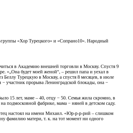
рт-группы «Хор Турецкого» и «Сопрано10». Народный
 учиться в Академию внешней торговли в Москву. Спустя 9
е. «„Она будет моей женой“, – решил папа и уехал в
з Беллу Турецкую в Москву, а спустя 8 месяцев, в июле
н − участник прорыва Ленинградской блокады, она −
ло 15 лет, маме – 40, отцу − 50. Семья жила скромно, в
на подмосковной фабрике, мама − няней в детском саду.
 отец настоял на имени Михаил. «Юр-р-р-рий – слишком
ну фамилию матери, т. к. на тот момент ни одного