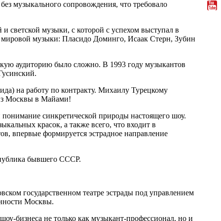
е. без музыкального сопровождения, что требовало
и светской музыки, с которой с успехом выступал в
д мировой музыки: Пласидо Доминго, Исаак Стерн, Зубин
ьскую аудиторию было сложно. В 1993 году музыкантов
Гусинский.
рида) на работу по контракту. Михаилу Турецкому
 из Москвы в Майами!
 понимание синкретической природы настоящего шоу.
кальных красок, а также всего, что входит в
ов, впервые формируется эстрадное направление
 публика бывшего СССР.
ковском государственном театре эстрады под управлением
енности Москвы.
 шоу-бизнеса не только как музыкант-профессионал, но и