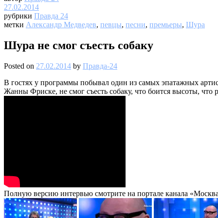
27.02.2014
рубрики
Правда 24
метки
Александр Медведев
,
певцы
,
песни
,
премьеры
,
Шура
Шура не смог съесть собаку
Posted on
27.02.2014
by
Правда-24
В гостях у программы побывал один из самых эпатажных артист
Жанны Фриске, не смог съесть собаку, что боится высоты, что
Полную версию интервью смотрите на портале канала «Москва 2