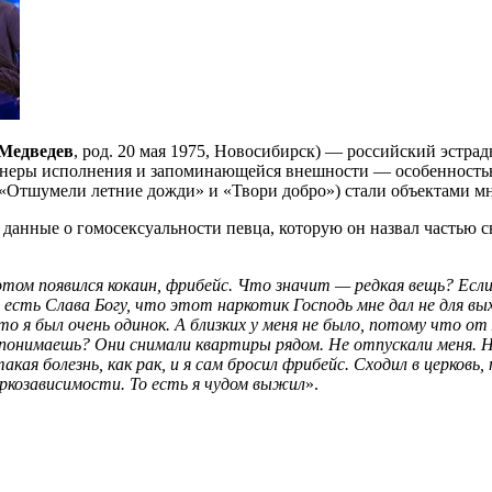
Медведев
, род. 20 мая 1975, Новосибирск) — российский эстра
 манеры исполнения и запоминающейся внешности — особенность
, «Отшумели летние дожди» и «Твори добро») стали объектами 
 данные о гомосексуальности певца, которую он назвал частью с
отом появился кокаин, фрибейс. Что значит — редкая вещь? Если 
есть Слава Богу, что этот наркотик Господь мне дал не для выхо
то я был очень одинок. А близких у меня не было, потому что от
 понимаешь? Они снимали квартиры рядом. Не отпускали меня. Н
акая болезнь, как рак, и я сам бросил фрибейс. Сходил в церков
аркозависимости. То есть я чудом выжил
».