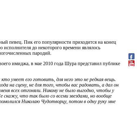
дный певец. Пик его популярности приходится на конец
ю исполнителя до некоторого времени являлось
многочисленных пародий.
воего имиджа, в мае 2010 года Шура представил публике
кто умеет его готовить, для него это не редкая вещь.
да на сцену, не для того, чтобы вас радовать, а дал он
 меня всех отгоняли. Никому не было выгодно, чтобы у
е скажу, что так было со всеми звездами, но вообще
ь, помолился Николаю Чудотворцу, потом в одну руку мне