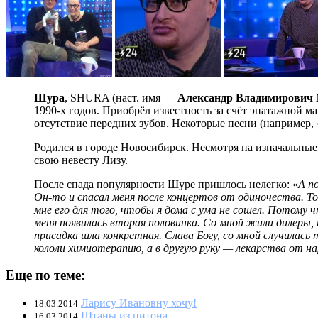
Шура
, SHURA (наст. имя —
Александр Владимирович 
1990-х годов. Приобрёл известность за счёт эпатажной
отсутствие передних зубов. Некоторые песни (например
Родился в городе Новосибирск. Несмотря на изначальные
свою невесту Лизу.
После спада популярности Шуре пришлось нелегко: «
А п
Он-то и спасал меня после концертов от одиночества. То 
мне его для того, чтобы я дома с ума не сошел. Потому ч
меня появилась вторая половинка. Со мной жили дилеры,
присадка шла конкретная. Слава Богу, со мной случилась т
кололи химиотерапию, а в другую руку — лекарства от н
Еще по теме:
Ларису Ивановну хочу!
18.03.2014
Штаны из питона
16.03.2014