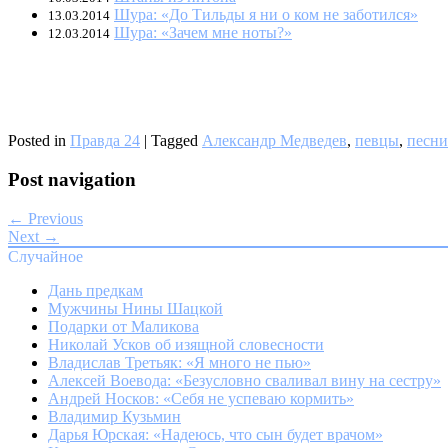
Шура: «До Тильды я ни о ком не заботился»
13.03.2014
Шура: «Зачем мне ноты?»
12.03.2014
Posted in
Правда 24
|
Tagged
Александр Медведев
,
певцы
,
песни
Post navigation
← Previous
Next →
Случайное
Дань предкам
Мужчины Нины Шацкой
Подарки от Маликова
Николай Усков об изящной словесности
Владислав Третьяк: «Я много не пью»
Алексей Воевода: «Безусловно сваливал вину на сестру»
Андрей Носков: «Себя не успеваю кормить»
Владимир Кузьмин
Дарья Юрская: «Надеюсь, что сын будет врачом»