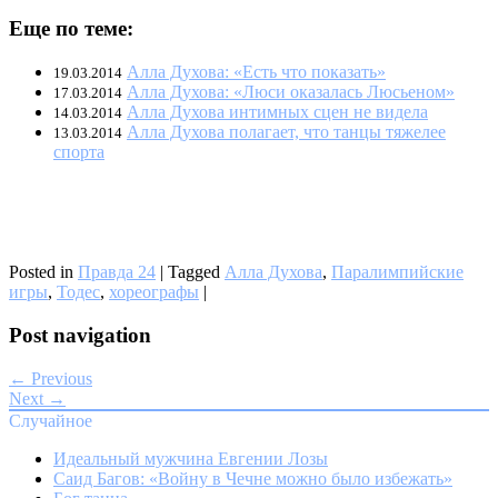
Еще по теме:
Алла Духова: «Есть что показать»
19.03.2014
Алла Духова: «Люси оказалась Люсьеном»
17.03.2014
Алла Духова интимных сцен не видела
14.03.2014
Алла Духова полагает, что танцы тяжелее
13.03.2014
спорта
Posted in
Правда 24
|
Tagged
Алла Духова
,
Паралимпийские
игры
,
Тодес
,
хореографы
|
Post navigation
← Previous
Next →
Случайное
Идеальный мужчина Евгении Лозы
Саид Багов: «Войну в Чечне можно было избежать»