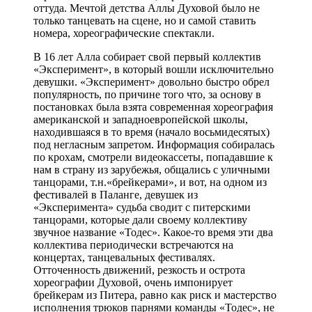
оттуда. Мечтой детства Аллы Духовой было не
только танцевать на сцене, но и самой ставить
номера, хореографические спектакли.
В 16 лет Алла собирает свой первый коллектив
«Эксперимент», в который вошли исключительно
девушки. «Эксперимент» довольно быстро обрел
популярность, по причине того что, за основу в
постановках была взята современная хореография
американской и западноевропейской школы,
находившаяся в то время (начало восьмидесятых)
под негласным запретом. Информация собиралась
по крохам, смотрели видеокассеты, попадавшие к
нам в страну из зарубежья, общались с уличными
танцорами, т.н.«брейкерами», и вот, на одном из
фестивалей в Паланге, девушек из
«Эксперимента» судьба сводит с питерскими
танцорами, которые дали своему коллективу
звучное название «Тодес». Какое-то время эти два
коллектива периодически встречаются на
концертах, танцевальных фестивалях.
Отточенность движений, резкость и острота
хореографии Духовой, очень импонирует
брейкерам из Питера, равно как риск и мастерство
исполнения трюков парнями команды «Тодес», не