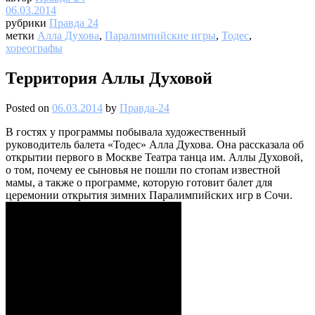
06.03.2014
рубрики
Правда 24
метки
Алла Духова
,
Паралимпийские игры
,
Тодес
,
хореографы
Территория Аллы Духовой
Posted on
06.03.2014
by
Правда-24
В гостях у программы побывала художественный
руководитель балета «Тодес» Алла Духова. Она рассказала об
открытии первого в Москве Театра танца им. Аллы Духовой,
о том, почему ее сыновья не пошли по стопам известной
мамы, а также о программе, которую готовит балет для
церемонии открытия зимних Паралимпийских игр в Сочи.