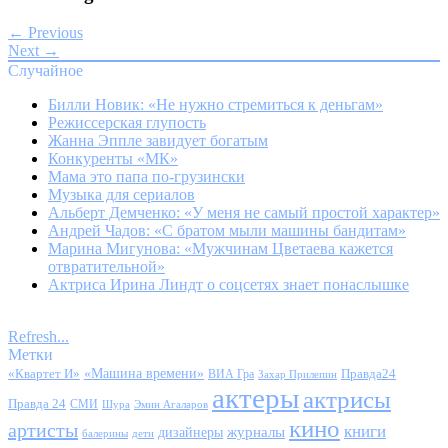
← Previous
Next →
Случайное
Билли Новик: «Не нужно стремиться к деньгам»
Режиссерская глупость
Жанна Эппле завидует богатым
Конкуренты «МК»
Мама это папа по-грузински
Музыка для сериалов
Альберт Демченко: «У меня не самый простой характер»
Андрей Чадов: «С братом мыли машины бандитам»
Марина Мигунова: «Мужчинам Цветаева кажется
отвратительной»
Актриса Ирина Линдт о соцсетях знает понаслышке
Refresh...
Метки
«Квартет И»
«Машина времени»
Правда24
ВИА Гра
Захар Прилепин
актеры
актрисы
Правда 24
СМИ
Шура
Эмин Агаларов
кино
артисты
книги
журналы
дизайнеры
балерины
дети