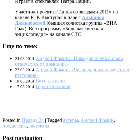
Играет в спектаклях Театра Наций.
Участник проекта «Танцы со звездами 2011» на
канале РТР. Выступал в паре с
Альбиной
Джанабаевой
(бывшая солистка группы «ВИА
Гра»). Вёл программу «Большая светская
энциклопедия» на канале СТС.
Еще по теме:
Андрей Фомин: «Помидор очень сильно
24.03.2014
отличается от помидора»
Андрей Фомин: «Человек должен звучать в
22.03.2014
ресторане»
Вкус к жизни
18.03.2014
Герой Прохоров
17.03.2014
Posted in
Правда 24
|
Tagged
актеры
,
Андрей Фомин
,
продюсеры
,
шоумены
|
Post navigation