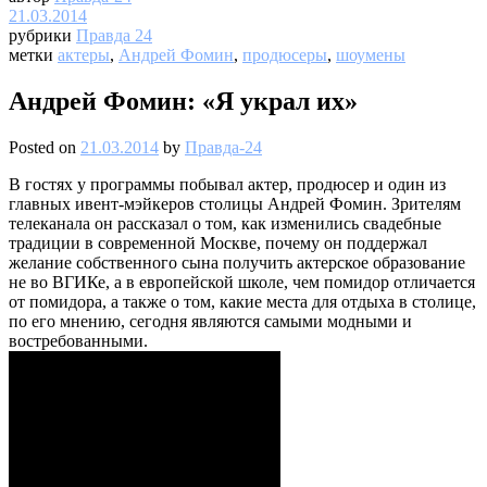
21.03.2014
рубрики
Правда 24
метки
актеры
,
Андрей Фомин
,
продюсеры
,
шоумены
Андрей Фомин: «Я украл их»
Posted on
21.03.2014
by
Правда-24
В гостях у программы побывал актер, продюсер и один из
главных ивент-мэйкеров столицы Андрей Фомин. Зрителям
телеканала он рассказал о том, как изменились свадебные
традиции в современной Москве, почему он поддержал
желание собственного сына получить актерское образование
не во ВГИКе, а в европейской школе, чем помидор отличается
от помидора, а также о том, какие места для отдыха в столице,
по его мнению, сегодня являются самыми модными и
востребованными.