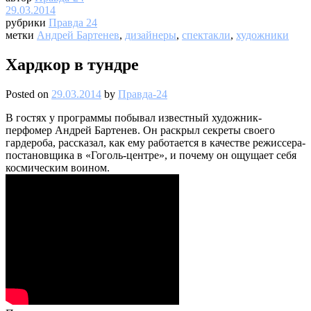
29.03.2014
рубрики
Правда 24
метки
Андрей Бартенев
,
дизайнеры
,
спектакли
,
художники
Хардкор в тундре
Posted on
29.03.2014
by
Правда-24
В гостях у программы побывал известный художник-
перфомер Андрей Бартенев. Он раскрыл секреты своего
гардероба, рассказал, как ему работается в качестве режиссера-
постановщика в «Гоголь-центре», и почему он ощущает себя
космическим воином.