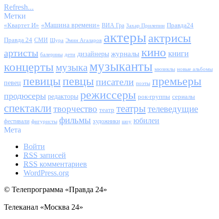
Refresh...
Метки
«Квартет И»
«Машина времени»
Правда24
ВИА Гра
Захар Прилепин
актеры
актрисы
Правда 24
СМИ
Шура
Эмин Агаларов
кино
артисты
книги
журналы
дизайнеры
балерины
дети
музыканты
концерты
музыка
мюзиклы
новые альбомы
певицы
певцы
премьеры
писатели
певец
поэты
режиссеры
продюсеры
редакторы
сериалы
рок-группы
спектакли
театры
творчество
телеведущие
театр
фильмы
юбилеи
фестивали
художники
фигуристы
шоу
Мета
Войти
RSS
записей
RSS
комментариев
WordPress.org
© Телепрограмма «Правда 24»
Телеканал «Москва 24»