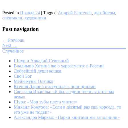
Posted in
Правда 24
|
Tagged
Андрей Бартенев
,
дизайнеры
,
спектакли
,
художники
|
Post navigation
← Previous
Next →
Случайное
Шнур и Аркадий Северный
Владимир Хотиненко о харрасменте в России
Добрейшей души кошка
Свой Бог
Мейн-куны Олешко
Ксения Ларина поступилась принципами
Светлана Иванова: «Я была единственная кто спал
лежа»
Шура: «Мои зубы цвета унитаз»
Михаил Кожухов: «Если в десятый раз ешь короеда, то
это уже не подвиг»
Александра Маркво: «Парки книгами мы заполнили»