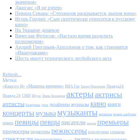
значения»
Джиган: «Я не рэпер»
Певица Севара: «Степанцов раскрывается, выпив вина»
Игорь Гордин: «Сын скептически относится к русскому
кино»
На Украине дешевле
Вячеслав Фетисов: «Настало время разделить
полномочия»
Андрей Григорьев-Аполлонов о том, как становятся
«Иванушками»
Шесть минут технического лесбийского акта
Refresh...
Метки
«Квартет И»
«Машина времени»
Правда24
ВИА Гра
Захар Прилепин
актеры
актрисы
Правда 24
СМИ
Шура
Эмин Агаларов
кино
артисты
книги
журналы
дизайнеры
балерины
дети
музыканты
концерты
музыка
мюзиклы
новые альбомы
певицы
певцы
премьеры
писатели
певец
поэты
режиссеры
продюсеры
редакторы
сериалы
рок-группы
спектакли
театры
творчество
телеведущие