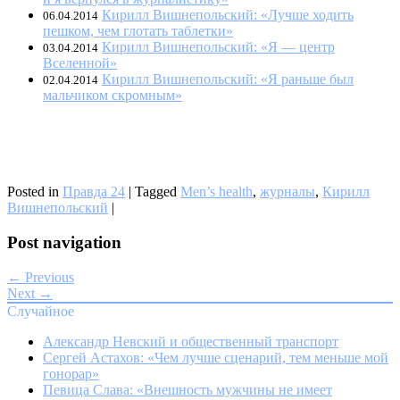
Кирилл Вишнепольский: «Лучше ходить
06.04.2014
пешком, чем глотать таблетки»
Кирилл Вишнепольский: «Я — центр
03.04.2014
Вселенной»
Кирилл Вишнепольский: «Я раньше был
02.04.2014
мальчиком скромным»
Posted in
Правда 24
|
Tagged
Men’s health
,
журналы
,
Кирилл
Вишнепольский
|
Post navigation
← Previous
Next →
Случайное
Александр Невский и общественный транспорт
Сергей Астахов: «Чем лучше сценарий, тем меньше мой
гонорар»
Певица Слава: «Внешность мужчины не имеет