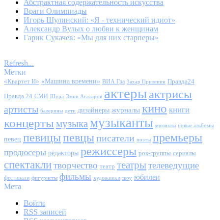
Абстрактная содержательность искусства
Враги Олимпиады
Игорь Шулинский: «Я - технический идиот»
Александр Вулых о любви к женщинам
Гарик Сукачев: «Мы для них старперы»
Refresh...
Метки
«Квартет И»
«Машина времени»
Правда24
ВИА Гра
Захар Прилепин
актеры
актрисы
Правда 24
СМИ
Шура
Эмин Агаларов
кино
артисты
книги
журналы
дизайнеры
балерины
дети
музыканты
концерты
музыка
мюзиклы
новые альбомы
певицы
певцы
премьеры
писатели
певец
поэты
режиссеры
продюсеры
редакторы
сериалы
рок-группы
спектакли
театры
творчество
телеведущие
театр
фильмы
юбилеи
фестивали
художники
фигуристы
шоу
Мета
Войти
RSS
записей