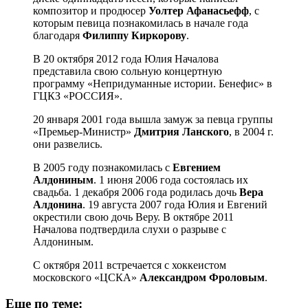
композитор и продюсер
Уолтер Афанасьефф
, с
которым певица познакомилась в начале года
благодаря
Филиппу Киркорову
.
В 20 октября 2012 года Юлия Началова
представила свою сольную концертную
программу «Непридуманные истории. Бенефис» в
ГЦКЗ «РОССИЯ».
20 января 2001 года вышла замуж за певца группы
«Премьер-Министр»
Дмитрия Ланского
, в 2004 г.
они развелись.
В 2005 году познакомилась с
Евгением
Алдониным
. 1 июня 2006 года состоялась их
свадьба. 1 декабря 2006 года родилась дочь
Вера
Алдонина
. 19 августа 2007 года Юлия и Евгений
окрестили свою дочь Веру. В октябре 2011
Началова подтвердила слухи о разрыве с
Алдониным.
С октября 2011 встречается с хоккеистом
московского «ЦСКА»
Александром Фроловым
.
Еще по теме: