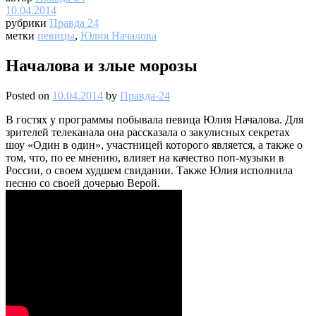
10.04.2014
рубрики
Правда 24
метки
певицы
,
Юлия Началова
Началова и злые морозы
Posted on
10.04.2014
by
Правда-24
В гостях у программы побывала певица Юлия Началова. Для
зрителей телеканала она рассказала о закулисных секретах
шоу «Один в один», участницей которого является, а также о
том, что, по ее мнению, влияет на качество поп-музыки в
России, о своем худшем свидании. Также Юлия исполнила
песню со своей дочерью Верой.