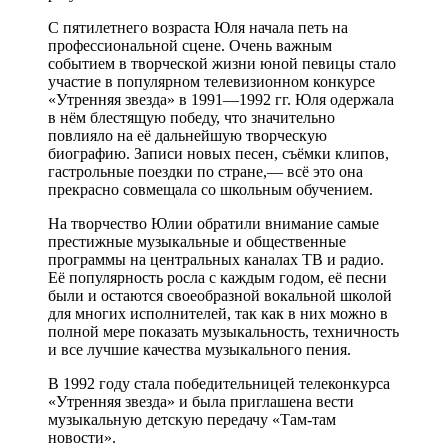
С пятилетнего возраста Юля начала петь на
профессиональной сцене. Очень важным
событием в творческой жизни юной певицы стало
участие в популярном телевизионном конкурсе
«Утренняя звезда» в 1991—1992 гг. Юля одержала
в нём блестящую победу, что значительно
повлияло на её дальнейшую творческую
биографию. Записи новых песен, съёмки клипов,
гастрольные поездки по стране,— всё это она
прекрасно совмещала со школьным обучением.
На творчество Юлии обратили внимание самые
престижные музыкальные и общественные
программы на центральных каналах ТВ и радио.
Её популярность росла с каждым годом, её песни
были и остаются своеобразной вокальной школой
для многих исполнителей, так как в них можно в
полной мере показать музыкальность, техничность
и все лучшие качества музыкального пения.
В 1992 году стала победительницей телеконкурса
«Утренняя звезда» и была приглашена вести
музыкальную детскую передачу «Там-там
новости».