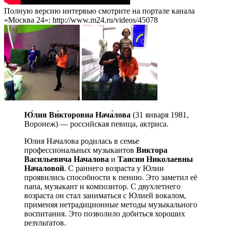
Полную версию интервью смотрите на портале канала
«Москва 24»: http://www.m24.ru/videos/45078
Ю́лия Ви́кторовна Нача́лова
(31 января 1981,
Воронеж) — российская певица, актриса.
Юлия Началова родилась в семье
профессиональных музыкантов
Виктора
Васильевича Началова
и
Таисии Николаевны
Началовой
. С раннего возраста у Юлии
проявились способности к пению. Это заметил её
папа, музыкант и композитор. С двухлетнего
возраста он стал заниматься с Юлией вокалом,
применяя нетрадиционные методы музыкального
воспитания. Это позволило добиться хороших
результатов.