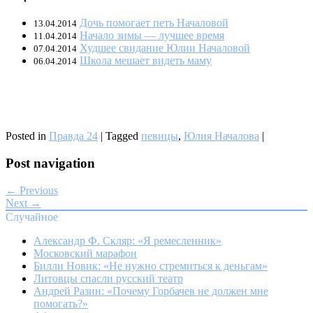
Дочь помогает петь Началовой
13.04.2014
Начало зимы — лучшее время
11.04.2014
Худшее свидание Юлии Началовой
07.04.2014
Школа мешает видеть маму
06.04.2014
Posted in
Правда 24
|
Tagged
певицы
,
Юлия Началова
|
Post navigation
← Previous
Next →
Случайное
Александр Ф. Скляр: «Я ремесленник»
Московский марафон
Билли Новик: «Не нужно стремиться к деньгам»
Литовцы спасли русский театр
Андрей Разин: «Почему Горбачев не должен мне
помогать?»