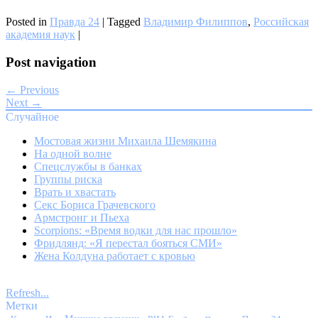
Posted in
Правда 24
|
Tagged
Владимир Филиппов
,
Российская
академия наук
|
Post navigation
← Previous
Next →
Случайное
Мостовая жизни Михаила Шемякина
На одной волне
Спецслужбы в банках
Группы риска
Врать и хвастать
Секс Бориса Грачевского
Армстронг и Пьеха
Scorpions: «Время водки для нас прошло»
Фридлянд: «Я перестал бояться СМИ»
Жена Колдуна работает с кровью
Refresh...
Метки