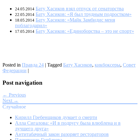
Бату Хасиков взял отпуск от сенаторства
24.05.2014
Бату Хасиков: «Я был трудным подростком»
22.05.2014
Бату Хасиков: «Майк Замбидис меня
18.05.2014
поблагодарил»
Бату Хасиков: «Единоборства – это не спорт»
17.05.2014
Posted in
Правда 24
|
Tagged
Бату Хасиков
,
кикбоксеры
,
Совет
Федерации
|
Post navigation
← Previous
Next →
Случайное
Кирилл Гребенщиков думает о смерти
Алла Сигалова: «И в подругу была влюблена и в
лучшего друга»
Антитабачный закон разоряет рестораторов
Племянник Горбачева