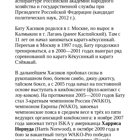
аспирантуре Российской академии народного
хозяйства и государственной службы при
Президенте Российской Федерации (кандидат
политических наук, 2012 г.).
Бату Хасиков родился в г. Москве, но вырос в
Калмыкии в г. Лагань (ранее Каспийский). Там с
11 лет он начал заниматься каратэ-кёкусинкай.
Переехав в Москву в 1997 году, Бату продолжил
тренироваться, а в 2000—2001 годах выиграл ряд
соревнований по каратэ Кёкусинкай и каратэ
Сэйвакай.
В дальнейшем Хасиков пробовал силы в
рукопашном бою, боевом самбо, джиу-джитсу,
тайском боксе, а с 2005 года начал на постоянной
основе выступать в кикбоксинге (фулл-контакт с
лоу-киком). На протяжении 2005—2010 годов Бату
стал 3-кратным чемпионом России (WAKO),
чемпионом Европы (WAKO), завоевал
чемпионские пояса в среднем весе в трёх из пяти
ведущих организаций кикбоксинга: в ноябре 2007
года завоевал титул ISKA у американца
Харриса
Норвуда
(Harris Norwood), в октябре 2009 года в
бою за вакантный титул WAKO-Pro победил