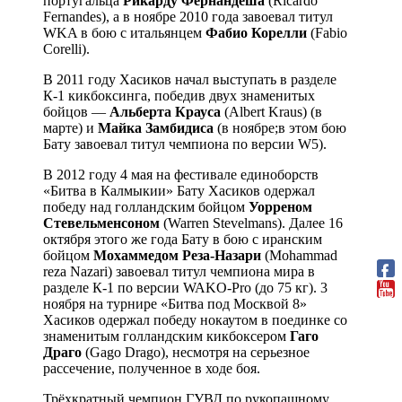
португальца
Рикарду Фернандеша
(Ricardo
Fernandes), а в ноябре 2010 года завоевал титул
WKA в бою с итальянцем
Фабио Корелли
(Fabio
Corelli).
В 2011 году Хасиков начал выступать в разделе
К-1 кикбоксинга, победив двух знаменитых
бойцов —
Альберта Крауса
(Albert Kraus) (в
марте) и
Майка Замбидиса
(в ноябре;в этом бою
Бату завоевал титул чемпиона по версии W5).
В 2012 году 4 мая на фестивале единоборств
«Битва в Калмыкии» Бату Хасиков одержал
победу над голландским бойцом
Уорреном
Стевельменсоном
(Warren Stevelmans). Далее 16
октября этого же года Бату в бою с иранским
бойцом
Мохаммедом Реза-Назари
(Mohammad
reza Nazari) завоевал титул чемпиона мира в
разделе К-1 по версии WAKO-Pro (до 75 кг). 3
ноября на турнире «Битва под Москвой 8»
Хасиков одержал победу нокаутом в поединке со
знаменитым голландским кикбоксером
Гаго
Драго
(Gago Drago), несмотря на серьезное
рассечение, полученное в ходе боя.
Трёхкратный чемпион ГУВД по рукопашному