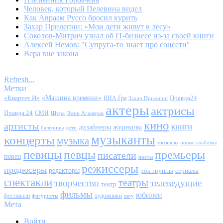
Человек, который Пелевина видел
Как Авраам Руссо бросил курить
Захар Прилепин: «Мои дети живут в лесу»
Соколов-Митрич узнал об IT-бизнесе из-за своей книги
Алексей Немов: "Супруга-то знает про соцсети"
Вера вне закона
Refresh...
Метки
«Квартет И»
«Машина времени»
Правда24
ВИА Гра
Захар Прилепин
актеры
актрисы
Правда 24
СМИ
Шура
Эмин Агаларов
кино
артисты
книги
журналы
дизайнеры
балерины
дети
музыканты
концерты
музыка
мюзиклы
новые альбомы
певицы
певцы
премьеры
писатели
певец
поэты
режиссеры
продюсеры
редакторы
сериалы
рок-группы
спектакли
театры
творчество
телеведущие
театр
фильмы
юбилеи
фестивали
художники
фигуристы
шоу
Мета
Войти