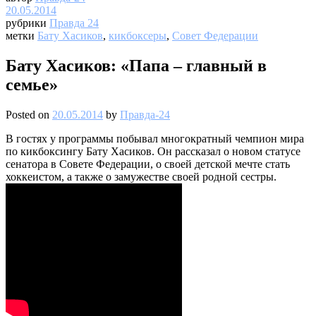
20.05.2014
рубрики
Правда 24
метки
Бату Хасиков
,
кикбоксеры
,
Совет Федерации
Бату Хасиков: «Папа – главный в
семье»
Posted on
20.05.2014
by
Правда-24
В гостях у программы побывал многократный чемпион мира
по кикбоксингу Бату Хасиков. Он рассказал о новом статусе
сенатора в Совете Федерации, о своей детской мечте стать
хоккеистом, а также о замужестве своей родной сестры.