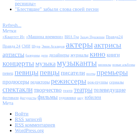
ресницы»
"Блестящие" забыли слова своей песни
Refresh...
Метки
«Квартет И»
«Машина времени»
Правда24
ВИА Гра
Захар Прилепин
актеры
актрисы
Правда 24
СМИ
Шура
Эмин Агаларов
кино
артисты
книги
журналы
дизайнеры
балерины
дети
музыканты
концерты
музыка
мюзиклы
новые альбомы
певицы
певцы
премьеры
писатели
певец
поэты
режиссеры
продюсеры
редакторы
сериалы
рок-группы
спектакли
театры
творчество
телеведущие
театр
фильмы
юбилеи
фестивали
художники
фигуристы
шоу
Мета
Войти
RSS
записей
RSS
комментариев
WordPress.org