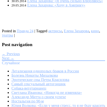
Елена Захарова: «Я очень сильно влюбляюсь»
30.05.2014
Елена Захарова: «Хочу в Америку»
29.05.2014
Posted in
Правда 24
|
Tagged
актрисы
,
Елена Захарова
,
кино
,
театры
|
Post navigation
← Previous
Next →
Случайное
Легализация однополых браков в России
Болезнь Никиты Михалкова
Эротические сны Петра Красилова
Самый сексуальный автогонщик
Собака-вегетарианец
Светлана Иванова: «Никогда не изменяла»
Александр Митта о своем успехе
Ностальгия по 90-м
Юлия Волкова: «Если у меня стресс, то я не буду красить