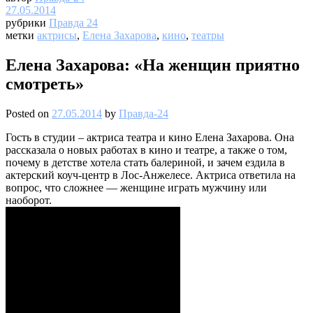
27.05.2014
рубрики
Правда 24
метки
актрисы
,
Елена Захарова
,
кино
,
театры
Елена Захарова: «На женщин приятно
смотреть»
Posted on
27.05.2014
by
Правда-24
Гость в студии – актриса театра и кино Елена Захарова. Она
рассказала о новых работах в кино и театре, а также о том,
почему в детстве хотела стать балериной, и зачем ездила в
актерский коуч-центр в Лос-Анжелесе. Актриса ответила на
вопрос, что сложнее — женщине играть мужчину или
наоборот.