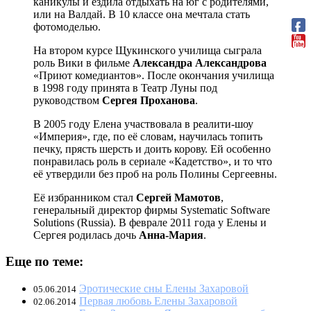
каникулы и ездила отдыхать на юг с родителями,
или на Валдай. В 10 классе она мечтала стать
фотомоделью.
На втором курсе Щукинского училища сыграла
роль Вики в фильме
Александра Александрова
«Приют комедиантов». После окончания училища
в 1998 году принята в Театр Луны под
руководством
Сергея Проханова
.
В 2005 году Елена участвовала в реалити-шоу
«Империя», где, по её словам, научилась топить
печку, прясть шерсть и доить корову. Ей особенно
понравилась роль в сериале «Кадетство», и то что
её утвердили без проб на роль Полины Сергеевны.
Её избранником стал
Сергей Мамотов
,
генеральный директор фирмы Systematic Software
Solutions (Russia). В феврале 2011 года у Елены и
Сергея родилась дочь
Анна-Мария
.
Еще по теме:
Эротические сны Елены Захаровой
05.06.2014
Первая любовь Елены Захаровой
02.06.2014