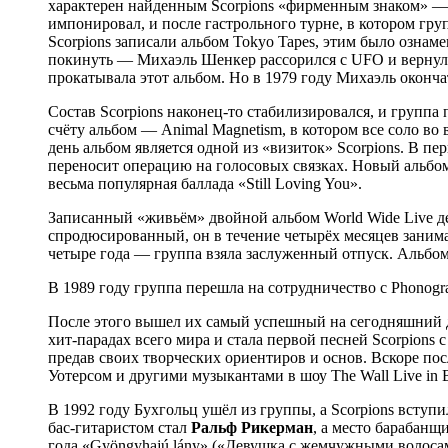
характерен найденным Scorpions «фирменным знаком» — 
импонировал, и после гастрольного турне, в котором груп
Scorpions записали альбом Tokyo Tapes, этим было ознам
покинуть — Михаэль Шенкер рассорился с UFO и вернулся в
прокатывала этот альбом. Но в 1979 году Михаэль оконча
Состав Scorpions наконец-то стабилизировался, и группа
счёту альбом — Animal Magnetism, в котором все соло в
день альбом является одной из «визиток» Scorpions. В п
переносит операцию на голосовых связках. Новый альбом B
весьма популярная баллада «Still Loving You».
Записанный «живьём» двойной альбом World Wide Live де
спродюсированный, он в течение четырёх месяцев занима
четыре года — группа взяла заслуженный отпуск. Альбо
В 1989 году группа перешла на сотрудничество с Phonog
После этого вышел их самый успешный на сегодняшний де
хит-парадах всего мира и стала первой песней Scorpion
предав своих творческих ориентиров и основ. Вскоре по
Уотерсом и другими музыкантами в шоу The Wall Live in B
В 1992 году Бухгольц ушёл из группы, а Scorpions вступ
бас-гитаристом стал
Ральф Рикерман
, а место барабанщ
года «Gyöngyhajú lány» («Девушка с жемчужными волосам