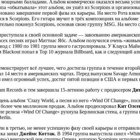
мощными балладами. Альбом коммерчески оказался весьма успе
па «обкатывала» этот альбом, он ушёл из Scorpions и организовал
еновано завершение первой фазы их карьеры. На место Рота взял
 Scorpions. Его гитара звучит в трёх композициях на альбоме L
тельно покинул Scorpions, основав свою группу MSG. На место с
 приступила к своей основной задаче — завоеванию американског
о всех песнях играл Маттиас Ябс. Альбом получился очень «живы
ериод с 1980 по 1981 группа много гастролировала. У Клауса Май
lackout попал в Top 10 журнала Billboard, как и следующий аль
монстрирует всё лучшее, чего достигла группа в течение второ
л 14 место в американских чартах. Перед выпуском Savage Amus
м имел огромный успех, достиг пятой позиции в США и первых в
ram Records и тем завершила 15-летнюю работу с продюсером
Ди
нь альбом ‘Crazy World, а песня из него «Wind Of Change», пос
s с более чем миллионом продаж. Альбом продюсировал
Кит Олсе
сле релиза «Wind Of Change» рухнула Берлинская стена, а групп
erlin.
или в третью, не менее успешную фазу своей карьеры и отправи
ика занял
Джеймс Коттак
. В 1994 группа выпустила сингл «Whit
и») венгерской рок-группы Omega, которую Scorpions исполнил