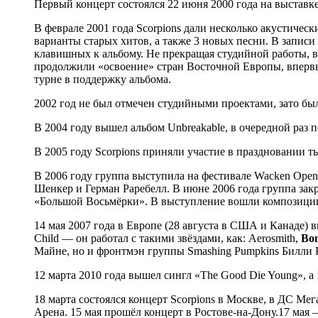
Первый концерт состоялся 22 июня 2000 года на выставк
В феврале 2001 года Scorpions дали несколько акустичес
варианты старых хитов, а также 3 новых песни. В запис
клавишных к альбому. Не прекращая студийной работы, ве
продолжили «освоение» стран Восточной Европы, впервые
турне в поддержку альбома.
2002 год не был отмечен студийными проектами, зато б
В 2004 году вышел альбом Unbreakable, в очередной раз
В 2005 году Scorpions приняли участие в праздновании т
В 2006 году группа выступила на фестивале Wacken Open
Шенкер и Герман Раребелл. В июне 2006 года группа зак
«Большой Восьмёрки». В выступление вошли композиции с
14 мая 2007 года в Европе (28 августа в США и Канаде) 
Child — он работал с такими звёздами, как: Aerosmith,
Bon
Майне, но и фронтмэн группы Smashing Pumpkins Билли К
12 марта 2010 года вышел сингл «The Good Die Young», а 1
18 марта состоялся концерт Scorpions в Москве, в ДС Ме
Арена. 15 мая прошёл концерт в Ростове-на-Дону.17 мая