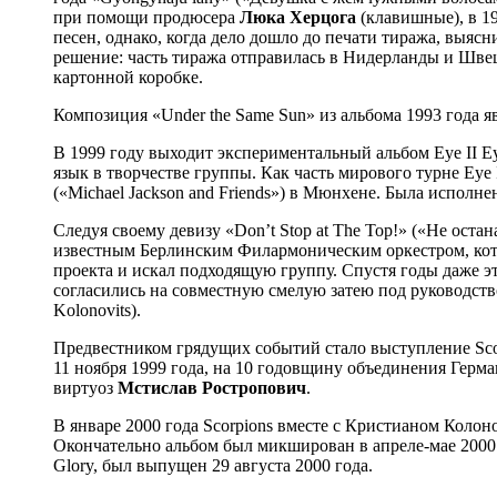
при помощи продюсера
Люка Херцога
(клавишные), в 19
песен, однако, когда дело дошло до печати тиража, выя
решение: часть тиража отправилась в Нидерланды и Шве
картонной коробке.
Композиция «Under the Same Sun» из альбома 1993 года я
В 1999 году выходит экспериментальный альбом Eye II 
язык в творчестве группы. Как часть мирового турне Eye
(«Michael Jackson and Friends») в Мюнхене. Была исполне
Следуя своему девизу «Don’t Stop at The Top!» («Не ост
известным Берлинским Филармоническим оркестром, ко
проекта и искал подходящую группу. Спустя годы даже э
согласились на совместную смелую затею под руководст
Kolonovits).
Предвестником грядущих событий стало выступление Sco
11 ноября 1999 года, на 10 годовщину объединения Герм
виртуоз
Мстислав Ростропович
.
В январе 2000 года Scorpions вместе с Кристианом Коло
Окончательно альбом был микширован в апреле-мае 2000 
Glory, был выпущен 29 августа 2000 года.