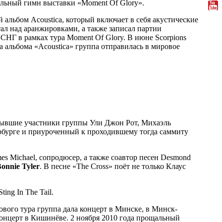
альный гимн выставки «Moment Of Glory».
 альбом Acoustica, который включает в себя акустические
ал над аранжировками, а также записал партии
 СНГ в рамках тура Moment Of Glory. В июне Scorpions
 альбома «Acoustica» группа отправилась в мировое
е бывшие участники группы Ули Джон Рот, Михаэль
ербурге и приуроченный к проходившему тогда саммиту
es Michael, сопродюсер, а также соавтор песен Desmond
onnie Tyler
. В песне «The Cross» поёт не только Клаус
ing In The Tail.
ового тура группа дала концерт в Минске, в Минск-
концерт в Кишинёве. 2 ноября 2010 года прощальный