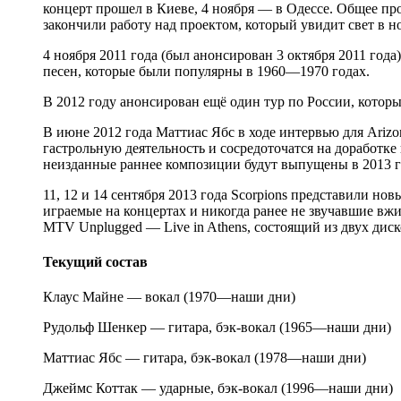
концерт прошел в Киеве, 4 ноября ― в Одессе. Общее пр
закончили работу над проектом, который увидит свет в но
4 ноября 2011 года (был анонсирован 3 октября 2011 год
песен, которые были популярны в 1960—1970 годах.
В 2012 году анонсирован ещё один тур по России, котор
В июне 2012 года Маттиас Ябс в ходе интервью для Arizon
гастрольную деятельность и сосредоточатся на доработке 
неизданные раннее композиции будут выпущены в 2013 г
11, 12 и 14 сентября 2013 года Scorpions представили но
играемые на концертах и никогда ранее не звучавшие вж
MTV Unplugged — Live in Athens, состоящий из двух дис
Текущий состав
Клаус Майне — вокал (1970—наши дни)
Рудольф Шенкер — гитара, бэк-вокал (1965—наши дни)
Маттиас Ябс — гитара, бэк-вокал (1978—наши дни)
Джеймс Коттак — ударные, бэк-вокал (1996—наши дни)