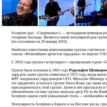
Scorpions (рус. «Скорпионы») — легендарная немецкая ро
гитарные баллады. Является самой популярной рок-груп
(по состоянию на 29 января 2010).
Наиболее известными композициями группы считаются: «Sti
списке «Величайших артистов хард-рока» по версии VH1
С 2010 года группа гастролирует с прощальным туром «Get
Группа была основана в 1965 году
Рудольфом Шенкеро
хард-рок сцене группа появилась в 1972 году, когда вып
ФРГ лондонских хард-рокеров UFO, Михаэлю Шенкеру пре
тот предпочёл остаться в группе Dawn Road, где также и
присоединиться к этой группе. Затем в неё пригласили и 
обновлённом составе группа записала диск Fly to the Rai
Scorpions нашли свой уникальный стиль — необычайно 
Популярность Scorpions в Европе и на Востоке росла, гр