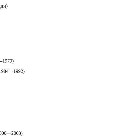
дни)
—1979)
 1984—1992)
2000—2003)