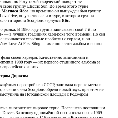
шным, но Роту такой творческий поворот не
 свою группу Electric Sun. Во время этого турне
и
Матиаса Ябса
, но временно он вынужден был группу
ovedrive, он участвовал и в туре, в котором группа
оло-гитариста Scorpions вернулся
Ябc
.
о рынка. В 1980 году группа записывает свой 7-й по
м» — в лучших традициях хард-рока того времени. По сей
не начинаются серьёзные проблемы с горлом, и он
бом Love At First Sting — именно в этот альбом и вошла
й фазы своей карьеры. Качественно записанный и
ement в 1988 году — их первого студийного альбома за
 европейских чартах.
тером Дирксом
.
вящённая перестройке в СССР, занимала первые места в
н
, в связи с чем Scorpions обрели новый звук, при этом не
а выступила на Потсдамской площади с Роджером
лись в многолетнее мировое турне. После него постоянным
e Dove». За основу одноимённой песни взята песня 1969
и с другими словами. С Рикерманом и Коттаком, а также