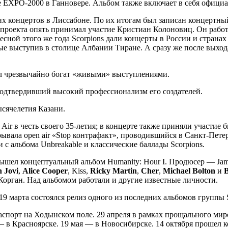
е EXPO-2000 в Ганновере. Альбом также включает в себя офици
ких концертов в Лиссабоне. По их итогам был записан концертный
и проекта опять принимал участие Кристиан Колоновиц. Он работ
сной этого же года Scorpions дали концерты в России и странах
 выступив в столице Албании Тиране. А сразу же после выхода
ыл чрезвычайно богат «живыми» выступлениями.
 подтвердивший высокий профессионализм его создателей.
ысячелетия Казани.
 Air в честь своего 35-летия; в концерте также приняли участи
рывала open air «Stop контрафакт», проводившийся в Санкт-Пет
 альбома Unbreakable и классические баллады Scorpions.
вышел концептуальный альбом Humanity: Hour I. Продюсер — Jam
 Jovi
,
Alice Cooper
, Kiss,
Ricky Martin
,
Cher
,
Michael Bolton
и
B
орган. Над альбомом работали и другие известные личности.
9 марта состоялся релиз одного из последних альбомов группы St
гаспорт на Ходынском поле. 29 апреля в рамках прощального мир
 — в Красноярске. 19 мая — в Новосибирске. 14 октября прошел 