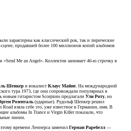
были характерны как классический рок, так и лирические
-сцене, продавшей более 100 миллионов копий альбомов
 и «Send Me an Angel». Коллектив занимает 46-ю строчку в
ль Шенкер
и вокалист
Клаус Майне
. На международной
ского тура 1973, где они сопровождали популярных в
ь новым гитаристом Scorpions предлагали
Ули Роту
, но
рген Розенталь
(ударные). Рудольф Шенкер решил
 Road взяла себе это, уже известное в Германии, имя. В
щие альбомы In Trance и Virgin Killer показали, что
льные линии.
 к этому времени Леннерса заменил
Герман Раребелл
—