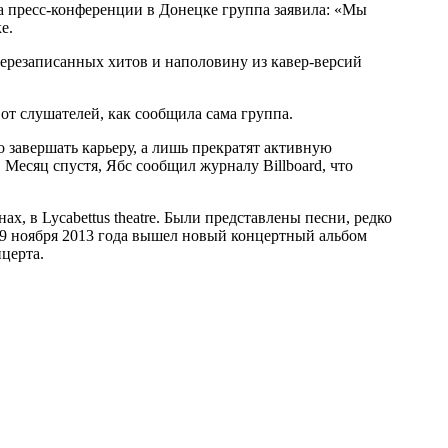
на пресс-конференции в Донецке группа заявила: «Мы
е.
 перезаписанных хитов и наполовину из кавер-версий
от слушателей, как сообщила сама группа.
о завершать карьеру, а лишь прекратят активную
 Месяц спустя, Ябс сообщил журналу Billboard, что
х, в Lycabettus theatre. Были представлены песни, редко
 29 ноября 2013 года вышел новый концертный альбом
церта.