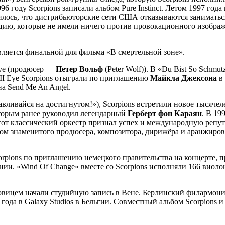
96 году Scorpions записали альбом Pure Instinct. Летом 1997 г
снилось, что дистрибьюторские сети США отказываются занимать
цию, которые не имели ничего против провокационного изображе
вляется финальной для фильма «В смертельной зоне».
Eye (продюсер —
Петер Вольф
(Peter Wolf)). В «Du Bist So Schm
 II Eye Scorpions отыграли по приглашению
Майкла Джексона
в 
на Send Me An Angel.
анавливайся на достигнутом!»), Scorpions встретили новое тыся
торым ранее руководил легендарный
Герберт фон Караян
. В 19
тот классический оркестр признал успех и международную репу
вом знаменитого продюсера, композитора, дирижёра и аранжир
rpions по приглашению немецкого правительства на концерте,
ании. «Wind Of Change» вместе со Scorpions исполняли 166 виол
новицем начали студийную запись в Вене. Берлинский филармонич
года в Galaxy Studios в Бельгии. Совместный альбом Scorpions 