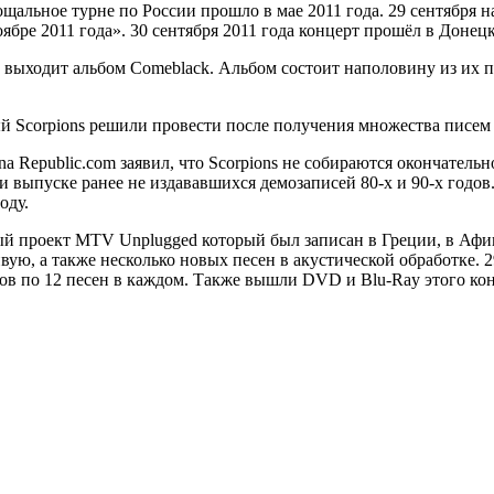
ощальное турне по России прошло в мае 2011 года. 29 сентября 
ябре 2011 года». 30 сентября 2011 года концерт прошёл в Донецк
а) выходит альбом Comeblack. Альбом состоит наполовину из их
ый Scorpions решили провести после получения множества писем 
a Republic.com заявил, что Scorpions не собираются окончательн
и выпуске ранее не издававшихся демозаписей 80-х и 90-х годов.
оду.
вый проект MTV Unplugged который был записан в Греции, в Афина
ивую, а также несколько новых песен в акустической обработке.
ков по 12 песен в каждом. Также вышли DVD и Blu-Ray этого кон