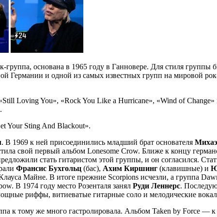
к-группа, основана в 1965 году в Ганновере. Для стиля группы 
пой Германии и одной из самых известных групп на мировой рок
ll Loving You», «Rock You Like a Hurricane», «Wind of Change»
.
 Your Sting And Blackout».
м
. В 1969 к ней присоединились младший брат основателя
Михаэ
устила свой первый альбом Lonesome Crow. Ближе к концу герман
дложили стать гитаристом этой группы, и он согласился. Стат
грали
Франсис Бухгольц
(бас),
Ахим Киршинг
(клавишные) и
Ю
Клауса Майне. В итоге прежние Scorpions исчезли, а группа Dawn
nbow. В 1974 году место Розенталя занял
Руди Леннерс
. Последую
мощные риффы, витиеватые гитарные соло и мелодические вока
уппа к тому же много гастролировала. Альбом Taken by Force —