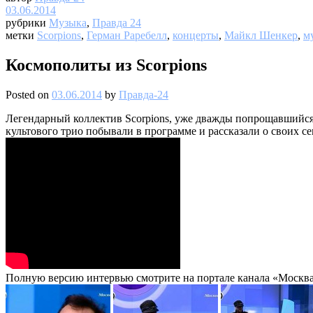
03.06.2014
рубрики
Музыка
,
Правда 24
метки
Scorpions
,
Герман Раребелл
,
концерты
,
Майкл Шенкер
,
м
Космополиты из Scorpions
Posted on
03.06.2014
by
Правда-24
Легендарный коллектив Scorpions, уже дважды попрощавшийся 
культового трио побывали в программе и рассказали о своих се
Полную версию интервью смотрите на портале канала «Москва 2