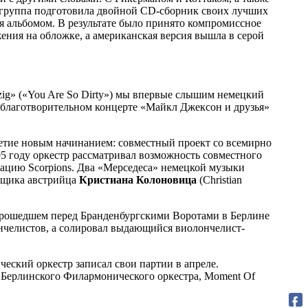
ода группа подготовила двойной CD-сборник своих лучших
ся альбомом. В результате было принято компромиссное
ния на обложке, а американская версия вышла в серой
utzig» («You Are So Dirty») мы впервые слышим немецкий
благотворительном концерте «Майкл Джексон и друзья»
челетие новым начинанием: совместный проект со всемирно
95 году оркестр рассматривал возможность совместного
тацию Scorpions. Два «Мерседеса» немецкой музыки
овщика австрийца
Кристиана Колоновица
(Christian
 прошедшем перед Бранденбургскими Воротами в Берлине
ончелистов, а солировал выдающийся виолончелист-
еский оркестр записал свои партии в апреле.
и Берлинского Филармонического оркестра, Moment Of