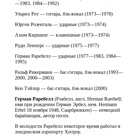
—1983, 1984—1992)
Ульрих Рот — гитара, бэк-вокал (1973—1978)
Юрген Розенталь — ударные (1973—1974)
Ахим Киршинг — клавишные (1973—1974)
Руди Леннерс — ударные (1975—1977)
Герман Раребелл — ударные (1977—1983, 1984—
1995)
Ральф Рикерманн — бас-гитара, бэк-вокал (1993—
2000, 2000—2003)
Кен Тэйлор — бас-гитара, бэк-вокал (2000)
Герман Раребелл
(Рэабелл, англ. Herman Rarebell;
имя при рождении Герман Эрбел, нем. Hermann
Erbel 18 ноября 1948, Саарбрюккен) — немецкий
барабанщик, автор песен.
В молодости Раребелл некоторое время работал в
лондонском аэропорту Хитроу.