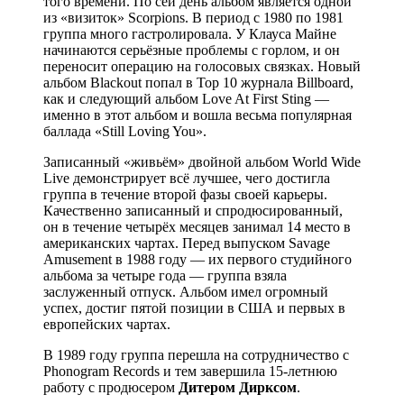
того времени. По сей день альбом является одной
из «визиток» Scorpions. В период с 1980 по 1981
группа много гастролировала. У Клауса Майне
начинаются серьёзные проблемы с горлом, и он
переносит операцию на голосовых связках. Новый
альбом Blackout попал в Top 10 журнала Billboard,
как и следующий альбом Love At First Sting —
именно в этот альбом и вошла весьма популярная
баллада «Still Loving You».
Записанный «живьём» двойной альбом World Wide
Live демонстрирует всё лучшее, чего достигла
группа в течение второй фазы своей карьеры.
Качественно записанный и спродюсированный,
он в течение четырёх месяцев занимал 14 место в
американских чартах. Перед выпуском Savage
Amusement в 1988 году — их первого студийного
альбома за четыре года — группа взяла
заслуженный отпуск. Альбом имел огромный
успех, достиг пятой позиции в США и первых в
европейских чартах.
В 1989 году группа перешла на сотрудничество с
Phonogram Records и тем завершила 15-летнюю
работу с продюсером
Дитером Дирксом
.