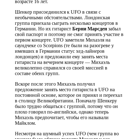
возрасте 16 лет.
Шенкер присоединился к UFO в связи с
необычными обстоятельствами. Лондонская
группа приехала сыграть несколько концертов в
Германии. Но их гитарист
Берни Марсден
забыл
свой паспорт и поэтому не смог принять участие в
первом концерте. UFO заметили Михаэля на
саундчеке со Scorpions (те были на разогреве у
имевших в Германии статус хед-лайнеров
лондонцев) и предложили ему занять места
гитариста на вечернем концерте — Михаэль
великолепно справился со своей миссией в
составе обеих групп.
Вскоре после этого Михаэль получил
предложение занять место гитариста в UFO на
постоянной основе, которое он принял и переехал
в столицу Великобритании. Поначалу Шенкеру
было трудно общаться с группой, потому что он
плохо говорил по-английски, однако теперь
Михаэль предпочитает, чтобы его называли
Майклом.
Несмотря на шумный успех UFO (чем группа во