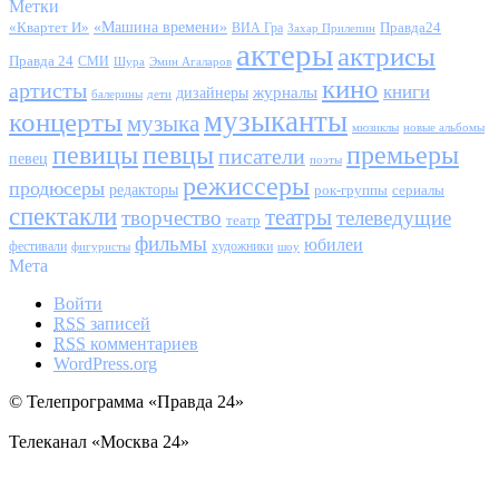
Метки
«Квартет И»
«Машина времени»
Правда24
ВИА Гра
Захар Прилепин
актеры
актрисы
Правда 24
СМИ
Шура
Эмин Агаларов
кино
артисты
книги
журналы
дизайнеры
балерины
дети
музыканты
концерты
музыка
мюзиклы
новые альбомы
певицы
певцы
премьеры
писатели
певец
поэты
режиссеры
продюсеры
редакторы
сериалы
рок-группы
спектакли
театры
творчество
телеведущие
театр
фильмы
юбилеи
фестивали
художники
фигуристы
шоу
Мета
Войти
RSS
записей
RSS
комментариев
WordPress.org
© Телепрограмма «Правда 24»
Телеканал «Москва 24»