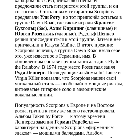
хард-рокеров UFO, Михаэлю Шенкеру
предложили стать гитаристом этой группы, и он
согласился. Стать новым гитаристом Scorpions
предлагали
Ули Роту
, но тот предпочёл остаться в
группе Dawn Road, где также играли
Франсис
Бухгольц
(бас),
Ахим Киршинг
(клавишные) и
Юрген Розенталь
(ударные). Рудольф Шенкер
решил присоединиться к этой группе. Затем в неё
пригласили и Клауса Майне. В итоге прежние
Scorpions исчезли, а группа Dawn Road взяла себе
это, уже известное в Германии, имя. В
обновлённом составе группа записала диск Fly to
the Rainbow. В 1974 году место Розенталя занял
Руди Леннерс
. Последующие альбомы In Trance и
Virgin Killer показали, что Scorpions нашли свой
уникальный стиль — необычайно мощные риффы,
витиеватые гитарные соло и мелодические
вокальные линии.
Популярность Scorpions в Европе и на Востоке
росла, группа к тому же много гастролировала.
Альбом Taken by Force — к этому времени
Леннерса заменил
Герман Раребелл
—
характерен найденным Scorpions «фирменным
знаком» — мощными балладами. Альбом