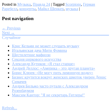
Posted in
Музыка
,
Правда 24
|
Tagged
Scorpions
,
Герман
Раребелл
,
концерты
,
Майкл Шенкер
,
музыка
|
Post navigation
← Previous
Next →
Случайное
Крис Кельми не может слушать музыку
Итальянская дача Мити Фомина
Шестилетние мафиози
Секция циркового искусства
Александр Кутиков: «Я стал старше»
Андрей Деллос: «Америка – это другая планета»
Борис Клюев: «Не могу пить лимонную водку»
Бизнес крутится вокруг женских шмоток уверен Денис
Симачев
Андрея Бильжо часто путали с Александром
Розенбаумом
Максим Кантор: "Я не секретарь Гитлера!"
Refresh...