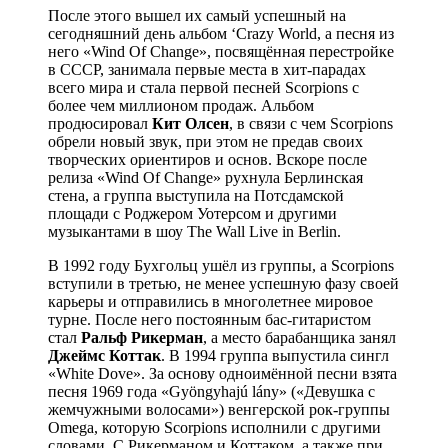
После этого вышел их самый успешный на
сегодняшний день альбом ‘Crazy World, а песня из
него «Wind Of Change», посвящённая перестройке
в СССР, занимала первые места в хит-парадах
всего мира и стала первой песней Scorpions с
более чем миллионом продаж. Альбом
продюсировал
Кит Олсен
, в связи с чем Scorpions
обрели новый звук, при этом не предав своих
творческих ориентиров и основ. Вскоре после
релиза «Wind Of Change» рухнула Берлинская
стена, а группа выступила на Потсдамской
площади с Роджером Уотерсом и другими
музыкантами в шоу The Wall Live in Berlin.
В 1992 году Бухгольц ушёл из группы, а Scorpions
вступили в третью, не менее успешную фазу своей
карьеры и отправились в многолетнее мировое
турне. После него постоянным бас-гитаристом
стал
Ральф Рикерман
, а место барабанщика занял
Джеймс Коттак
. В 1994 группа выпустила сингл
«White Dove». За основу одноимённой песни взята
песня 1969 года «Gyöngyhajú lány» («Девушка с
жемчужными волосами») венгерской рок-группы
Omega, которую Scorpions исполнили с другими
словами. С Рикерманом и Коттаком, а также при