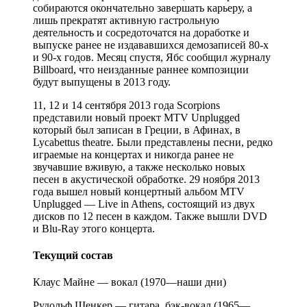
собираются окончательно завершать карьеру, а
лишь прекратят активную гастрольную
деятельность и сосредоточатся на доработке и
выпуске ранее не издававшихся демозаписей 80-х
и 90-х годов. Месяц спустя, Ябс сообщил журналу
Billboard, что неизданные раннее композиции
будут выпущены в 2013 году.
11, 12 и 14 сентября 2013 года Scorpions
представили новый проект MTV Unplugged
который был записан в Греции, в Афинах, в
Lycabettus theatre. Были представлены песни, редко
играемые на концертах и никогда ранее не
звучавшие вживую, а также несколько новых
песен в акустической обработке. 29 ноября 2013
года вышел новый концертный альбом MTV
Unplugged — Live in Athens, состоящий из двух
дисков по 12 песен в каждом. Также вышли DVD
и Blu-Ray этого концерта.
Текущий состав
Клаус Майне — вокал (1970—наши дни)
Рудольф Шенкер — гитара, бэк-вокал (1965—