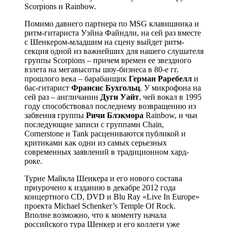
Scorpions и Rainbow.
Помимо давнего партнера по MSG клавишника и
ритм-гитариста Уэйна Файндли, на сей раз вместе
с Шенкером-младшим на сцену выйдет ритм-
секция одной из важнейших для нашего слушателя
группы Scorpions – причем времен ее звездного
взлета на мегавысоты шоу-бизнеса в 80-е гг.
прошлого века – барабанщик
Герман Раребелл
и
бас-гитарист
Франсис Бухгольц
. У микрофона на
сей раз – англичанин
Дуги Уайт
, чей вокал в 1995
году способствовал последнему возвращению из
забвения группы
Ричи Блэкмора
Rainbow, и чьи
последующие записи с группами Chain,
Cornerstone и Tank расцениваются публикой и
критиками как одни из самых серьезных
современных заявлений в традиционном хард-
роке.
Турне Майкла Шенкера и его нового состава
приурочено к изданию в декабре 2012 года
концертного CD, DVD и Blu Ray «Live In Europe»
проекта Michael Schenker’s Temple Of Rock.
Вполне возможно, что к моменту начала
российского тура Шенкер и его коллеги уже