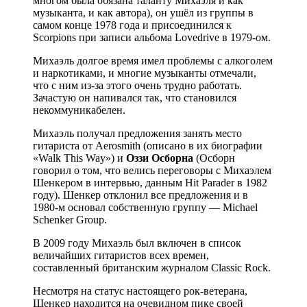
многом была обязана таланту Михаэля и как
музыканта, и как автора), он ушёл из группы в
самом конце 1978 года и присоединился к
Scorpions при записи альбома Lovedrive в 1979-ом.
Михаэль долгое время имел проблемы с алкоголем
и наркотиками, и многие музыканты отмечали,
что с ним из-за этого очень трудно работать.
Зачастую он напивался так, что становился
некоммуникабелен.
Михаэль получал предложения занять место
гитариста от Aerosmith (описано в их биографии
«Walk This Way») и
Оззи Осборна
(Осборн
говорил о том, что велись переговоры с Михаэлем
Шенкером в интервью, данным Hit Parader в 1982
году). Шенкер отклонил все предложения и в
1980-м основал собственную группу — Michael
Schenker Group.
В 2009 году Михаэль был включен в список
величайших гитаристов всех времен,
составленный британским журналом Classic Rock.
Несмотря на статус настоящего рок-ветерана,
Шенкер находится на очевидном пике своей