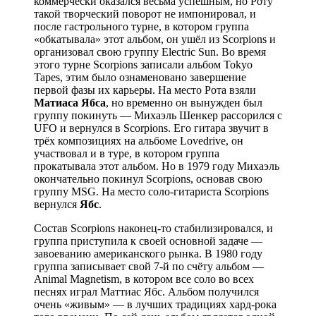
коммерчески оказался весьма успешным, но Роту
такой творческий поворот не импонировал, и
после гастрольного турне, в котором группа
«обкатывала» этот альбом, он ушёл из Scorpions и
организовал свою группу Electric Sun. Во время
этого турне Scorpions записали альбом Tokyo
Tapes, этим было ознаменовано завершение
первой фазы их карьеры. На место Рота взяли
Матиаса Ябса
, но временно он вынужден был
группу покинуть — Михаэль Шенкер рассорился с
UFO и вернулся в Scorpions. Его гитара звучит в
трёх композициях на альбоме Lovedrive, он
участвовал и в туре, в котором группа
прокатывала этот альбом. Но в 1979 году Михаэль
окончательно покинул Scorpions, основав свою
группу MSG. На место соло-гитариста Scorpions
вернулся
Ябc
.
Состав Scorpions наконец-то стабилизировался, и
группа приступила к своей основной задаче —
завоеванию американского рынка. В 1980 году
группа записывает свой 7-й по счёту альбом —
Animal Magnetism, в котором все соло во всех
песнях играл Маттиас Ябс. Альбом получился
очень «живым» — в лучших традициях хард-рока