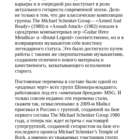
карьеры и в очередной раз выступает в роли
актуального гитариста современной эпохи. Дело
не только в том, что две классические композиции
группы The Michael Schenker Group – «Armed And
Ready» (1980) и «Assault Attack» (1982) попали в
саундтреки компьютерных игр «Guitar Hero:
Metallica» и «Brutal Legend» соответственно, но и в
возвращении музыкантом себе воистину
легендарного статуса. Это было достигнуто путем
работы с такими же сверхопытными музыкантами,
созданием отличного нового материала и
качественного, захватывающего исполнения
старого.
Постоянные перемены в составе были одной из
«родовых черт» всех групп Шенкера-младшего,
работавших под его «именным брендом» MSG. И
только совсем недавно эти перемены стали,
скажем так, осмысленными: в 2009-м Майкл
приезжал в Россию с группой, созданной на базе
первого состава The Michael Schenker Group 1980
года, а теперь нас ждет встреча с настоящей
супергруппой, созданной гитаристом на базе его
последнего проекта Michael Schenker’s Temple of
Rock, а именно из уважаемых участников групп