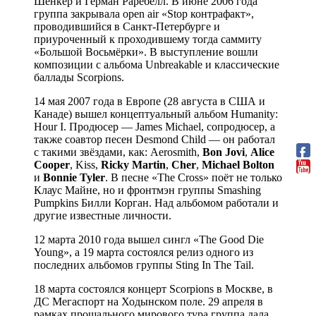
Шенкер и Герман Раребелл. В июне 2006 года
группа закрывала open air «Stop контрафакт»,
проводившийся в Санкт-Петербурге и
приуроченный к проходившему тогда саммиту
«Большой Восьмёрки». В выступление вошли
композиции с альбома Unbreakable и классические
баллады Scorpions.
14 мая 2007 года в Европе (28 августа в США и
Канаде) вышел концептуальный альбом Humanity:
Hour I. Продюсер — James Michael, сопродюсер, а
также соавтор песен Desmond Child — он работал
с такими звёздами, как: Aerosmith,
Bon Jovi
,
Alice
Cooper
, Kiss,
Ricky Martin
,
Cher
,
Michael Bolton
и
Bonnie Tyler
. В песне «The Cross» поёт не только
Клаус Майне, но и фронтмэн группы Smashing
Pumpkins Билли Корган. Над альбомом работали и
другие известные личности.
12 марта 2010 года вышел сингл «The Good Die
Young», а 19 марта состоялся релиз одного из
последних альбомов группы Sting In The Tail.
18 марта состоялся концерт Scorpions в Москве, в
ДС Мегаспорт на Ходынском поле. 29 апреля в
рамках прощального мирового тура группа дала