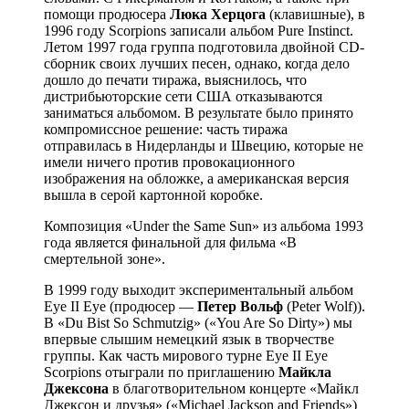
помощи продюсера
Люка Херцога
(клавишные), в
1996 году Scorpions записали альбом Pure Instinct.
Летом 1997 года группа подготовила двойной CD-
сборник своих лучших песен, однако, когда дело
дошло до печати тиража, выяснилось, что
дистрибьюторские сети США отказываются
заниматься альбомом. В результате было принято
компромиссное решение: часть тиража
отправилась в Нидерланды и Швецию, которые не
имели ничего против провокационного
изображения на обложке, а американская версия
вышла в серой картонной коробке.
Композиция «Under the Same Sun» из альбома 1993
года является финальной для фильма «В
смертельной зоне».
В 1999 году выходит экспериментальный альбом
Eye II Eye (продюсер —
Петер Вольф
(Peter Wolf)).
В «Du Bist So Schmutzig» («You Are So Dirty») мы
впервые слышим немецкий язык в творчестве
группы. Как часть мирового турне Eye II Eye
Scorpions отыграли по приглашению
Майкла
Джексона
в благотворительном концерте «Майкл
Джексон и друзья» («Michael Jackson and Friends»)