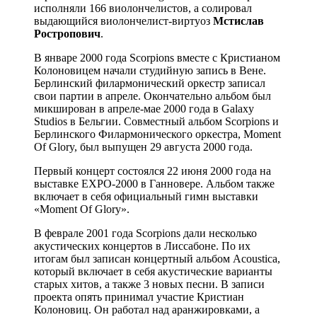
исполняли 166 виолончелистов, а солировал
выдающийся виолончелист-виртуоз
Мстислав
Ростропович
.
В январе 2000 года Scorpions вместе с Кристианом
Колоновицем начали студийную запись в Вене.
Берлинский филармонический оркестр записал
свои партии в апреле. Окончательно альбом был
микширован в апреле-мае 2000 года в Galaxy
Studios в Бельгии. Совместный альбом Scorpions и
Берлинского Филармонического оркестра, Moment
Of Glory, был выпущен 29 августа 2000 года.
Первый концерт состоялся 22 июня 2000 года на
выставке EXPO-2000 в Ганновере. Альбом также
включает в себя официальный гимн выставки
«Moment Of Glory».
В феврале 2001 года Scorpions дали несколько
акустических концертов в Лиссабоне. По их
итогам был записан концертный альбом Acoustica,
который включает в себя акустические варианты
старых хитов, а также 3 новых песни. В записи
проекта опять принимал участие Кристиан
Колоновиц. Он работал над аранжировками, а