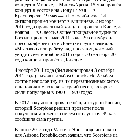
концерт в Минске, в Минск-Арена. 15 мая прошёл
концерт в Ростове-на-Дону.17 мая — в
Красноярске. 19 мая — в Новосибирске. 14
октября прошел концерт в Кишинёве. 2 ноября
2010 года прощальный концерт прошел в Киеве, 4
ноября ― в Одессе. Общее прощальное турне по
России прошло в мае 2011 года. 29 сентября на
пресс-конференции в Донецке группа заявила:
«Мы закончили работу над проектом, который
увидит свет в ноябре 2011 года». 30 сентября 2011
года концерт прошёл в Донецке.
4 ноября 2011 года (был анонсирован 3 октября
2011 года) выходит альбом Comeblack. Альбом
состоит наполовину из их перезаписанных хитов
и наполовину из кавер-версий песен, которые
были популярны в 1960—1970 годах.
В 2012 году анонсирован ещё один тур по России,
который Scorpions решили провести после
получения множества писем от слушателей, как
сообщила сама группа.
В июне 2012 года Маттиас Ябс в ходе интервью
для Arizona Republic.com заявил, что Scorpions не