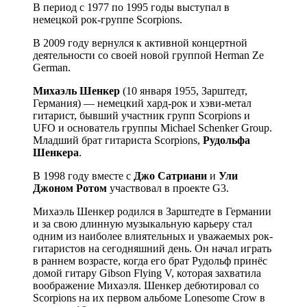
В период с 1977 по 1995 годы выступал в
немецкой рок-группе Scorpions.
В 2009 году вернулся к активной концертной
деятельности со своей новой группой Herman Ze
German.
Михаэль Шенкер
(10 января 1955, Зарштедт,
Германия) — немецкий хард-рок и хэви-метал
гитарист, бывший участник групп Scorpions и
UFO и основатель группы Michael Schenker Group.
Младший брат гитариста Scorpions,
Рудольфа
Шенкера
.
В 1998 году вместе с
Джо Сатриани
и
Ули
Джоном Ротом
участвовал в проекте G3.
Михаэль Шенкер родился в Зарштедте в Германии
и за свою длинную музыкальную карьеру стал
одним из наиболее влиятельных и уважаемых рок-
гитаристов на сегодняшний день. Он начал играть
в раннем возрасте, когда его брат Рудольф принёс
домой гитару Gibson Flying V, которая захватила
воображение Михаэля. Шенкер дебютировал со
Scorpions на их первом альбоме Lonesome Crow в