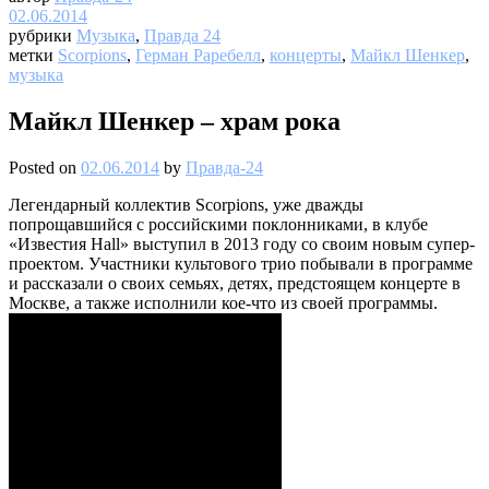
02.06.2014
рубрики
Музыка
,
Правда 24
метки
Scorpions
,
Герман Раребелл
,
концерты
,
Майкл Шенкер
,
музыка
Майкл Шенкер – храм рока
Posted on
02.06.2014
by
Правда-24
Легендарный коллектив Scorpions, уже дважды
попрощавшийся с российскими поклонниками, в клубе
«Известия Hall» выступил в 2013 году со своим новым супер-
проектом. Участники культового трио побывали в программе
и рассказали о своих семьях, детях, предстоящем концерте в
Москве, а также исполнили кое-что из своей программы.