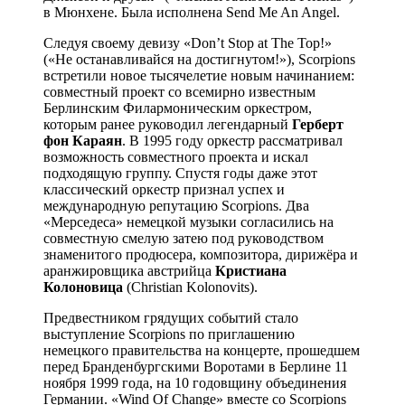
в Мюнхене. Была исполнена Send Me An Angel.
Следуя своему девизу «Don’t Stop at The Top!»
(«Не останавливайся на достигнутом!»), Scorpions
встретили новое тысячелетие новым начинанием:
совместный проект со всемирно известным
Берлинским Филармоническим оркестром,
которым ранее руководил легендарный
Герберт
фон Караян
. В 1995 году оркестр рассматривал
возможность совместного проекта и искал
подходящую группу. Спустя годы даже этот
классический оркестр признал успех и
международную репутацию Scorpions. Два
«Мерседеса» немецкой музыки согласились на
совместную смелую затею под руководством
знаменитого продюсера, композитора, дирижёра и
аранжировщика австрийца
Кристиана
Колоновица
(Christian Kolonovits).
Предвестником грядущих событий стало
выступление Scorpions по приглашению
немецкого правительства на концерте, прошедшем
перед Бранденбургскими Воротами в Берлине 11
ноября 1999 года, на 10 годовщину объединения
Германии. «Wind Of Change» вместе со Scorpions