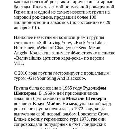
как классический рок, так и лирические гитарные
баллады. Является самой популярной рок-группой
Германии и одной из самых известных групп на
мировой рок-сцене, продавшей более 100
миллионов копий альбомов (по состоянию на 29
января 2010).
Наиболее известными композициями группы
считаются: «Still Loving You», «Rock You Like a
Hurricane», «Wind of Change» и «Send Me an
Angel». Коллектив занимает 46-ю строчку в списке
«Величайших артистов хард-рока» по версии
VH1.
С 2010 года группа гастролирует с прощальным
туром «Get Your Sting And Blackout».
Группа была основана в 1965 году
Рудольфом
Шенкером
. В 1969 к ней присоединились
младший брат основателя
Михаэль Шенкер
и
вокалист
Клаус Майне
. На международной хард-
рок сцене группа появилась в 1972 году, когда
выпустила свой первый альбом Lonesome Crow.
Ближе к концу германского тура 1973, где они
сопровождали популярных в ФРГ лондонских