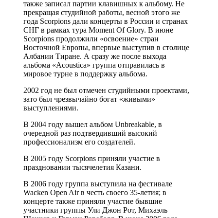
также записал партии клавишных к альбому. Не
прекращая студийной работы, весной этого же
года Scorpions дали концерты в России и странах
СНГ в рамках тура Moment Of Glory. В июне
Scorpions продолжили «освоение» стран
Восточной Европы, впервые выступив в столице
Албании Тиране. А сразу же после выхода
альбома «Acoustica» группа отправилась в
мировое турне в поддержку альбома.
2002 год не был отмечен студийными проектами,
зато был чрезвычайно богат «живыми»
выступлениями.
В 2004 году вышел альбом Unbreakable, в
очередной раз подтвердивший высокий
профессионализм его создателей.
В 2005 году Scorpions приняли участие в
праздновании тысячелетия Казани.
В 2006 году группа выступила на фестивале
Wacken Open Air в честь своего 35-летия; в
концерте также приняли участие бывшие
участники группы Ули Джон Рот, Михаэль