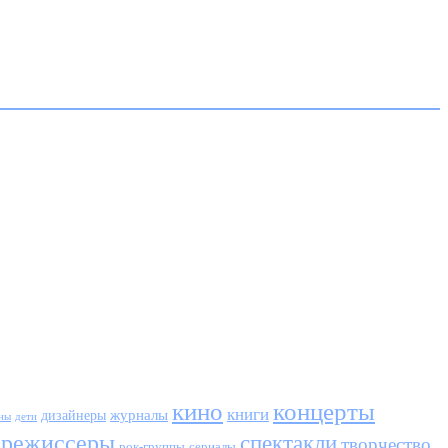
кино
концерты
книги
журналы
дизайнеры
ны
дети
режиссеры
спектакли
творчество
сериалы
рок-группы