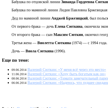
Бабушка по отцовской линии
Зинаида Гордеевна Сютки
Бабушка по маминой линии Лидия Павловна Бржезицкая (
Дед по маминой линии
Анджей Бржезицкий
, был польс
От первого брака — дочь
Елена Сюткина
, окончила эко
От второго брака — сын
Максим Сюткин
, окончил геог
Третья жена —
Виолетта Сюткина
(1974) — с 1994 года.
Дочь —
Виола Сюткина
(1996).
Еще по теме:
Валерий Сюткин: «У меня всё через это место»
09.06.2014
Валерий Сюткин: «Хочу быть богатым как он»
11.06.2014
Валерий Сюткин: «Тимати замечательный парен
08.06.2014
Валерий Сюткин: «Надеюсь, что худшее свидан
06.06.2014