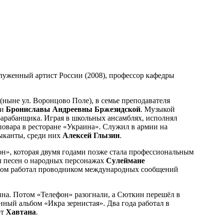
служенный артист России (2008), профессор кафедры
(ныне ул. Воронцово Поле), в семье преподавателя
ки
Брониславы Андреевны Бржезидской
. Музыкой
и барабанщика. Играя в школьных ансамблях, исполнял
м повара в ресторане «Украина». Служил в армии на
зыканты, среди них
Алексей Глызин
.
фон», которая двумя годами позже стала профессиональным
л песен о народных персонажах
Сулеймане
Потом работал проводником международных сообщений
ина. Потом «Телефон» разогнали, а Сюткин перешёл в
енный альбом «Икра зернистая». Два года работал в
от
Хавтана
.