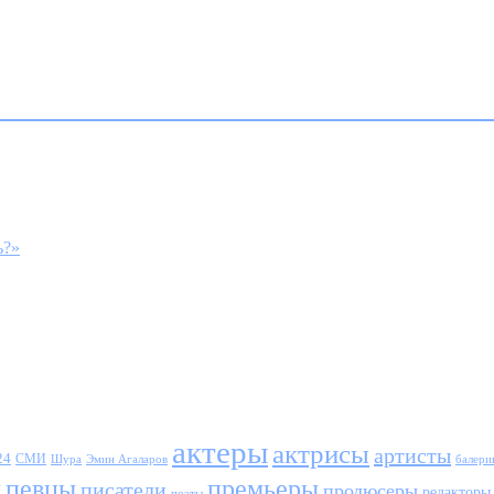
ь?»
актеры
актрисы
артисты
24
СМИ
Шура
балери
Эмин Агаларов
ы
певцы
премьеры
писатели
продюсеры
редакторы
поэты