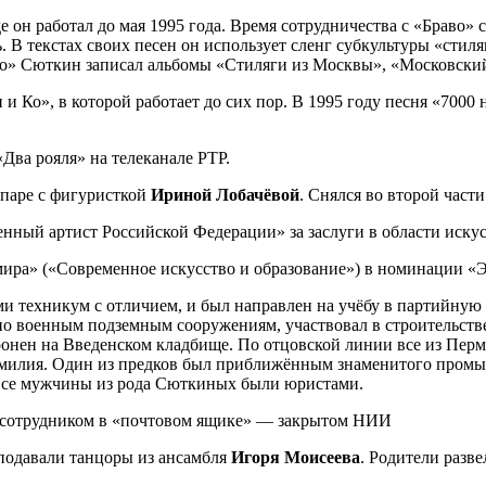
де он работал до мая 1995 года. Время сотрудничества с «Браво»
ь. В текстах своих песен он использует сленг субкультуры «стил
о» Сюткин записал альбомы «Стиляги из Москвы», «Московский 
и Ко», в которой работает до сих пор. В 1995 году песня «7000 
Два рояля» на телеканале РТР.
 паре с фигуристкой
Ириной Лобачёвой
. Снялся во второй част
енный артист Российской Федерации» за заслуги в области искус
ира» («Современное искусство и образование») в номинации «Э
и техникум с отличием, и был направлен на учёбу в партийну
по военным подземным сооружениям, участвовал в строительств
оронен на Введенском кладбище. По отцовской линии все из Пер
амилия. Один из предков был приближённым знаменитого пром
Все мужчины из рода Сюткиных были юристами.
 сотрудником в «почтовом ящике» — закрытом НИИ
еподавали танцоры из ансамбля
Игоря Моисеева
. Родители разв