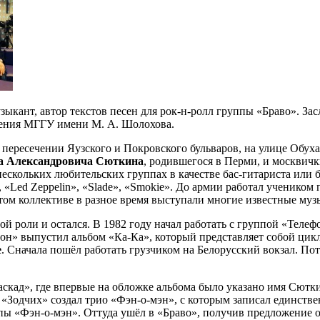
ыкант, автор текстов песен для рок-н-ролл группы «Браво». За
ления МГГУ имени М. А. Шолохова.
пересечении Яузского и Покровского бульваров, на улице Обуха
а Александровича Сюткина
, родившегося в Перми, и москвич
в нескольких любительских группах в качестве бас-гитариста ил
e», «Led Zeppelin», «Slade», «Smokie». До армии работал ученико
этом коллективе в разное время выступали многие известные му
ой роли и остался. В 1982 году начал работать с группой «Теле
н» выпустил альбом «Ка-Ка», который представляет собой цик
е
. Сначала пошёл работать грузчиком на Белорусский вокзал. 
аскад», где впервые на обложке альбома было указано имя Сютк
з «Зодчих» создал трио «Фэн-о-мэн», с которым записал единств
ппы «Фэн-о-мэн». Оттуда ушёл в «Браво», получив предложение 