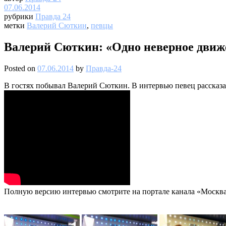
07.06.2014
рубрики
Правда 24
метки
Валерий Сюткин
,
певцы
Валерий Сюткин: «Одно неверное движе
Posted on
07.06.2014
by
Правда-24
В гостях побывал Валерий Сюткин. В интервью певец рассказа
Полную версию интервью смотрите на портале канала «Москва 2