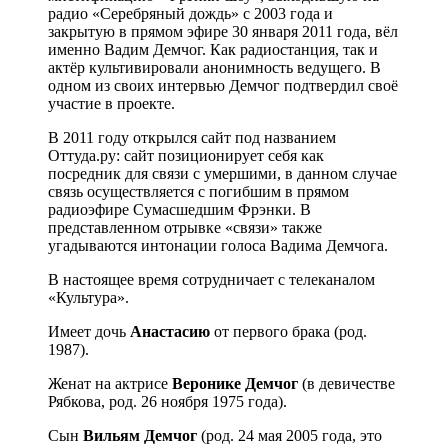
радио «Серебряный дождь» с 2003 года и
закрытую в прямом эфире 30 января 2011 года, вёл
именно Вадим Демчог. Как радиостанция, так и
актёр культивировали анонимность ведущего. В
одном из своих интервью Демчог подтвердил своё
участие в проекте.
В 2011 году открылся сайт под названием
Оттуда.ру: сайт позиционирует себя как
посредник для связи с умершими, в данном случае
связь осуществляется с погибшим в прямом
радиоэфире Сумасшедшим Фрэнки. В
представленном отрывке «связи» также
угадываются интонации голоса Вадима Демчога.
В настоящее время сотрудничает с телеканалом
«Культура».
Имеет дочь
Анастасию
от первого брака (род.
1987).
Женат на актрисе
Веронике Демчог
(в девичестве
Рябкова, род. 26 ноября 1975 года).
Сын
Вильям Демчог
(род. 24 мая 2005 года, это