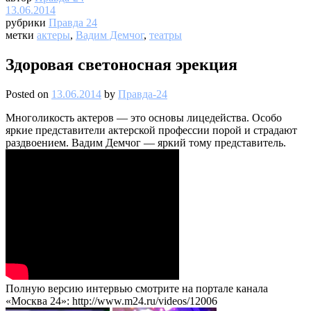
13.06.2014
рубрики
Правда 24
метки
актеры
,
Вадим Демчог
,
театры
Здоровая светоносная эрекция
Posted on
13.06.2014
by
Правда-24
Многоликость актеров — это основы лицедейства. Особо
яркие представители актерской профессии порой и страдают
раздвоением. Вадим Демчог — яркий тому представитель.
Полную версию интервью смотрите на портале канала
«Москва 24»: http://www.m24.ru/videos/12006