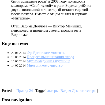
были домашние роды) в 2008 году появился в
мелодраме «Свой-чужой» в роли Бориса, ребёнка
двух с половиной лет, который остался сиротой
после пожара. Вместе с отцом снялся в сериале
«Интерны».
Отец Вадима Демчога — Виктор Меньших,
пенсионер, в прошлом столяр, проживает в
Воронеже.
Еще по теме:
Фрейдистские моменты
20.06.2014
Процесс вынашивания плода
18.06.2014
Мультимедийная путаница
15.06.2014
Многоликое существо
14.06.2014
Posted in
Правда 24
|
Tagged
актеры
,
Вадим Демчог
,
театры
|
Post navigation