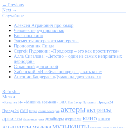
← Previous
Next →
Случайное
Алексей Агранович про юмор
Человек перед пропастью
Вне зоны кино
Элементы актерского мастерства
Проповедник Линда
Сергей Пудовкин: «Продюсер – это как проститутка»
Алла Сигалова: «Детство – один из самых неприятных
периодов»
Страшный долгострой
Хабенский: «И сейчас проще раздавать кеш»
Антонио Бандерас: «Думаю на двух языках»
Refresh...
Метки
«Квартет И»
«Машина времени»
Правда24
ВИА Гра
Захар Прилепин
актеры
актрисы
Правда 24
СМИ
Шура
Эмин Агаларов
кино
артисты
книги
журналы
дизайнеры
балерины
дети
музыканты
концерты
музыка
мюзиклы
новые альбомы