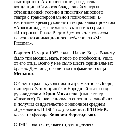
соавторстве). Автор пяти книг, создатель
концепции «Самоосвобождающейся игры»,
объединяющей теорию и практику мирового
театра с трансперсональной психологией. В
настоящее время руководит театральным проектом
«Арлекиниада», снимается в кино и в сериале
«Интерны». Также Вадим Демчог стал голосом
персонажа анимационного веб-сериала «Mr.
Freeman».
Родился 13 марта 1963 года в Нарве. Когда Вадиму
было три месяца, мать, повар по профессии, ушла
от его отца. Всего у неё было шесть официальных
браков. Демчог до 16 лет носил фамилию отца —
Меньших
.
С 4 лет играл в кукольном театре местного Дворца
пионеров. Затем пришёл в Народный театр под
руководством
Юрия Михалева
, (ныне театр
«Ilmarine»). В школе получал сплошные «двойки»
и получил свидетельство о неполном среднем
образовании. В 1984 году закончил ЛГИТМиК,
класс профессора
Зиновия Корогодского
.
С 1987 года экспериментирует в разных