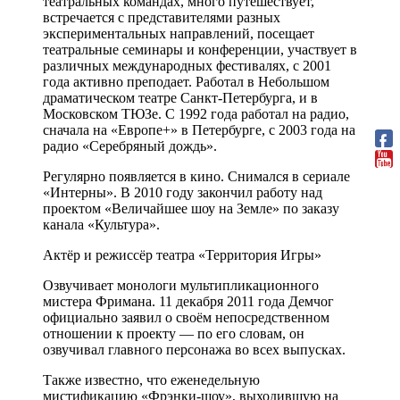
театральных командах, много путешествует,
встречается с представителями разных
экспериментальных направлений, посещает
театральные семинары и конференции, участвует в
различных международных фестивалях, с 2001
года активно преподает. Работал в Небольшом
драматическом театре Санкт-Петербурга, и в
Московском ТЮЗе. С 1992 года работал на радио,
сначала на «Европе+» в Петербурге, с 2003 года на
радио «Серебряный дождь».
Регулярно появляется в кино. Снимался в сериале
«Интерны». В 2010 году закончил работу над
проектом «Величайшее шоу на Земле» по заказу
канала «Культура».
Актёр и режиссёр театра «Территория Игры»
Озвучивает монологи мультипликационного
мистера Фримана. 11 декабря 2011 года Демчог
официально заявил о своём непосредственном
отношении к проекту — по его словам, он
озвучивал главного персонажа во всех выпусках.
Также известно, что еженедельную
мистификацию «Фрэнки-шоу», выходившую на