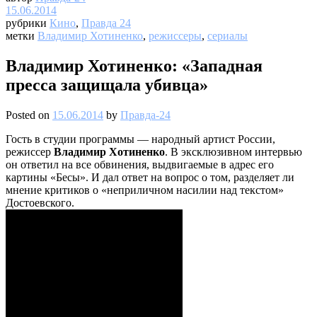
15.06.2014
рубрики
Кино
,
Правда 24
метки
Владимир Хотиненко
,
режиссеры
,
сериалы
Владимир Хотиненко: «Западная
пресса защищала убивца»
Posted on
15.06.2014
by
Правда-24
Гость в студии программы — народный артист России,
режиссер
Владимир Хотиненко
. В эксклюзивном интервью
он ответил на все обвинения, выдвигаемые в адрес его
картины «Бесы». И дал ответ на вопрос о том, разделяет ли
мнение критиков о «неприличном насилии над текстом»
Достоевского.