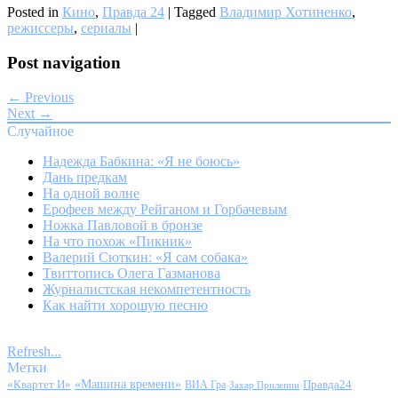
Posted in
Кино
,
Правда 24
|
Tagged
Владимир Хотиненко
,
режиссеры
,
сериалы
|
Post navigation
← Previous
Next →
Случайное
Надежда Бабкина: «Я не боюсь»
Дань предкам
На одной волне
Ерофеев между Рейганом и Горбачевым
Ножка Павловой в бронзе
На что похож «Пикник»
Валерий Сюткин: «Я сам собака»
Твиттопись Олега Газманова
Журналистская некомпетентность
Как найти хорошую песню
Refresh...
Метки
«Квартет И»
«Машина времени»
Правда24
ВИА Гра
Захар Прилепин