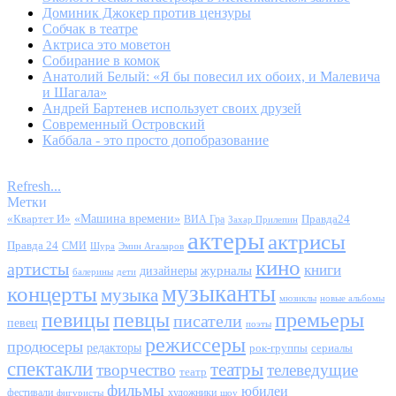
Доминик Джокер против цензуры
Собчак в театре
Актриса это моветон
Собирание в комок
Анатолий Белый: «Я бы повесил их обоих, и Малевича
и Шагала»
Андрей Бартенев использует своих друзей
Современный Островский
Каббала - это просто допобразование
Refresh...
Метки
«Квартет И»
«Машина времени»
Правда24
ВИА Гра
Захар Прилепин
актеры
актрисы
Правда 24
СМИ
Шура
Эмин Агаларов
кино
артисты
книги
журналы
дизайнеры
балерины
дети
музыканты
концерты
музыка
мюзиклы
новые альбомы
певицы
певцы
премьеры
писатели
певец
поэты
режиссеры
продюсеры
редакторы
сериалы
рок-группы
спектакли
театры
творчество
телеведущие
театр
фильмы
юбилеи
фестивали
художники
фигуристы
шоу