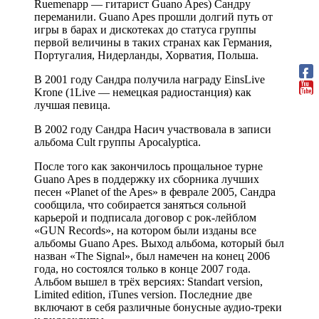
Ruemenapp — гитарист Guano Apes) Сандру
переманили. Guano Apes прошли долгий путь от
игры в барах и дискотеках до статуса группы
первой величины в таких странах как Германия,
Португалия, Нидерланды, Хорватия, Польша.
В 2001 году Сандра получила награду EinsLive
Krone (1Live — немецкая радиостанция) как
лучшая певица.
В 2002 году Сандра Насич участвовала в записи
альбома Cult группы Apocalyptica.
После того как закончилось прощальное турне
Guano Apes в поддержку их сборника лучших
песен «Planet of the Apes» в феврале 2005, Сандра
сообщила, что собирается заняться сольной
карьерой и подписала договор с рок-лейблом
«GUN Records», на котором были изданы все
альбомы Guano Apes. Выход альбома, который был
назван «The Signal», был намечен на конец 2006
года, но состоялся только в конце 2007 года.
Альбом вышел в трёх версиях: Standart version,
Limited edition, iTunes version. Последние две
включают в себя различные бонусные аудио-треки