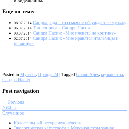
и видеоклипы.
Еще по теме:
Сандра рада, что семья не обсуждает ее музыку
08.07.2014
Три вопроса к Сандре Насич
06.07.2014
Сандра Насич: «Мне плевать на критику»
03.07.2014
Сандра Насич: «Мне нравятся итальянцы и
02.07.2014
испанцы»
Posted in
Музыка
,
Правда 24
|
Tagged
Guano Apes
,
музыканты
,
Сандра Насич
|
Post navigation
← Previous
Next →
Случайное
Колоссальный ресурс человечества
Экологическая катастрофа в Мексиканском заливе