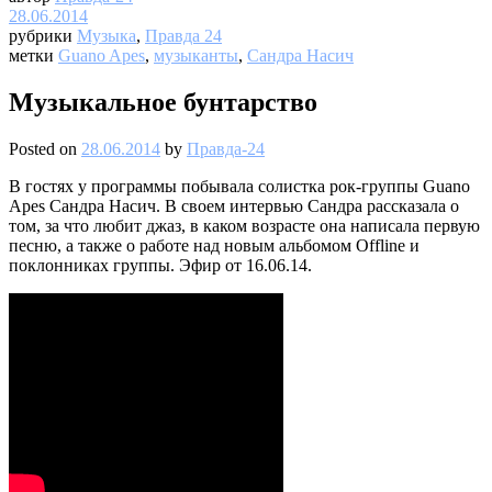
28.06.2014
рубрики
Музыка
,
Правда 24
метки
Guano Apes
,
музыканты
,
Сандра Насич
Музыкальное бунтарство
Posted on
28.06.2014
by
Правда-24
В гостях у программы побывала солистка рок-группы Guano
Apes Сандра Насич. В своем интервью Сандра рассказала о
том, за что любит джаз, в каком возрасте она написала первую
песню, а также о работе над новым альбомом Offline и
поклонниках группы. Эфир от 16.06.14.