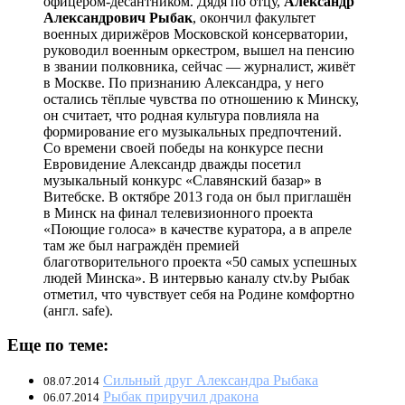
офицером-десантником. Дядя по отцу,
Александр
Александрович Рыбак
, окончил факультет
военных дирижёров Московской консерватории,
руководил военным оркестром, вышел на пенсию
в звании полковника, сейчас — журналист, живёт
в Москве. По признанию Александра, у него
остались тёплые чувства по отношению к Минску,
он считает, что родная культура повлияла на
формирование его музыкальных предпочтений.
Со времени своей победы на конкурсе песни
Евровидение Александр дважды посетил
музыкальный конкурс «Славянский базар» в
Витебске. В октябре 2013 года он был приглашён
в Минск на финал телевизионного проекта
«Поющие голоса» в качестве куратора, а в апреле
там же был награждён премией
благотворительного проекта «50 самых успешных
людей Минска». В интервью каналу ctv.by Рыбак
отметил, что чувствует себя на Родине комфортно
(англ. safe).
Еще по теме:
Сильный друг Александра Рыбака
08.07.2014
Рыбак приручил дракона
06.07.2014