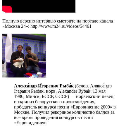
Полную версию интервью смотрите на портале канала
«Москва 24»: http://www.m24.ru/videos/54461
Алекса́ндр И́горевич Рыба́к
(белор. Алякса́ндр
І́гаравіч Рыба́к, норв. Alexander Rybak; 13 мая
1986, Минск, БССР, СССР) — норвежский певец
и скрипач белорусского происхождения,
победитель конкурса песни «Евровидение 2009» в
Москве. Получил рекордное количество баллов за
всё время проведения конкурсов песни
«Евровидение».