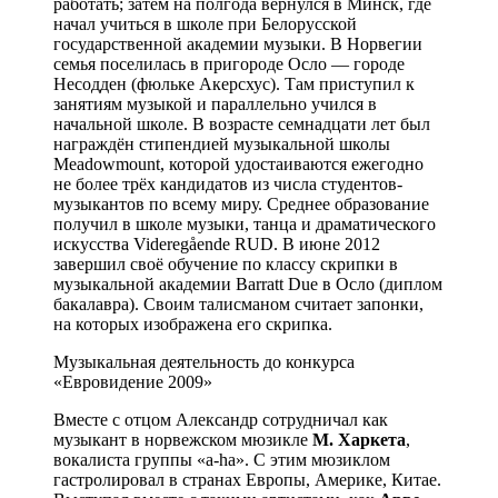
работать; затем на полгода вернулся в Минск, где
начал учиться в школе при Белорусской
государственной академии музыки. В Норвегии
семья поселилась в пригороде Осло — городе
Несодден (фюльке Акерсхус). Там приступил к
занятиям музыкой и параллельно учился в
начальной школе. В возрасте семнадцати лет был
награждён стипендией музыкальной школы
Meadowmount, которой удостаиваются ежегодно
не более трёх кандидатов из числа студентов-
музыкантов по всему миру. Среднее образование
получил в школе музыки, танца и драматического
искусства Videregående RUD. В июне 2012
завершил своё обучение по классу скрипки в
музыкальной академии Barratt Due в Осло (диплом
бакалавра). Своим талисманом считает запонки,
на которых изображена его скрипка.
Музыкальная деятельность до конкурса
«Евровидение 2009»
Вместе с отцом Александр сотрудничал как
музыкант в норвежском мюзикле
М. Харкета
,
вокалиста группы «a-ha». С этим мюзиклом
гастролировал в странах Европы, Америке, Китае.