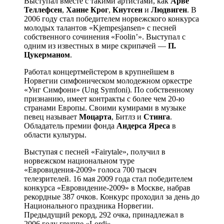
Выступал вместе с такими артистами, как
Арве
Теллефсен
,
Ханне Крог
,
Кнутсен
и
Людвиген
. В
2006 году стал победителем норвежского конкурса
молодых талантов «Kjempesjansen» с песней
собственного сочинения «Foolin’». Выступал с
одним из известных в мире скрипачей —
П.
Цукерманом
.
Работал концертмейстером в крупнейшем в
Норвегии симфоническом молодежном оркестре
«Унг Симфони» (Ung Symfoni). По собственному
признанию, имеет контракты с более чем 20-ю
странами Европы. Своими кумирами в музыке
певец называет
Моцарта
, Битлз и
Стинга
.
Обладатель премии фонда
Андерса Яреса
в
области культуры.
Выступая с песней «Fairytale», получил в
норвежском национальном туре
«Евровидения-2009» голоса 700 тысяч
телезрителей. 16 мая 2009 года стал победителем
конкурса «Евровидение-2009» в Москве, набрав
рекордные 387 очков. Конкурс проходил за день до
Национального праздника Норвегии.
Предыдущий рекорд, 292 очка, принадлежал в
2006 году группе «Lordi».