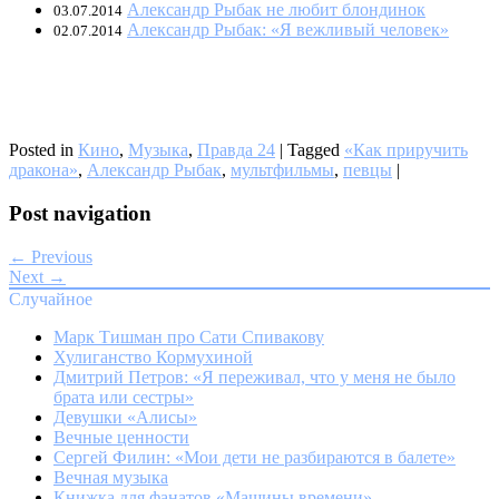
Александр Рыбак не любит блондинок
03.07.2014
Александр Рыбак: «Я вежливый человек»
02.07.2014
Posted in
Кино
,
Музыка
,
Правда 24
|
Tagged
«Как приручить
дракона»
,
Александр Рыбак
,
мультфильмы
,
певцы
|
Post navigation
← Previous
Next →
Случайное
Марк Тишман про Сати Спивакову
Хулиганство Кормухиной
Дмитрий Петров: «Я переживал, что у меня не было
брата или сестры»
Девушки «Алисы»
Вечные ценности
Сергей Филин: «Мои дети не разбираются в балете»
Вечная музыка
Книжка для фанатов «Машины времени»