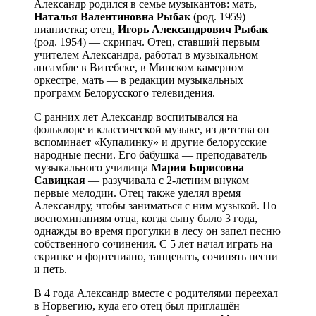
Александр родился в семье музыкантов: мать,
Наталья Валентиновна Рыбак
(род. 1959) —
пианистка; отец,
Игорь Александрович Рыбак
(род. 1954) — скрипач. Отец, ставший первым
учителем Александра, работал в музыкальном
ансамбле в Витебске, в Минском камерном
оркестре, мать — в редакции музыкальных
программ Белорусского телевидения.
С ранних лет Александр воспитывался на
фольклоре и классической музыке, из детства он
вспоминает «Купалинку» и другие белорусские
народные песни. Его бабушка — преподаватель
музыкального училища
Мария Борисовна
Савицкая
— разучивала с 2-летним внуком
первые мелодии. Отец также уделял время
Александру, чтобы заниматься с ним музыкой. По
воспоминаниям отца, когда сыну было 3 года,
однажды во время прогулки в лесу он запел песню
собственного сочинения. С 5 лет начал играть на
скрипке и фортепиано, танцевать, сочинять песни
и петь.
В 4 года Александр вместе с родителями переехал
в Норвегию, куда его отец был приглашён