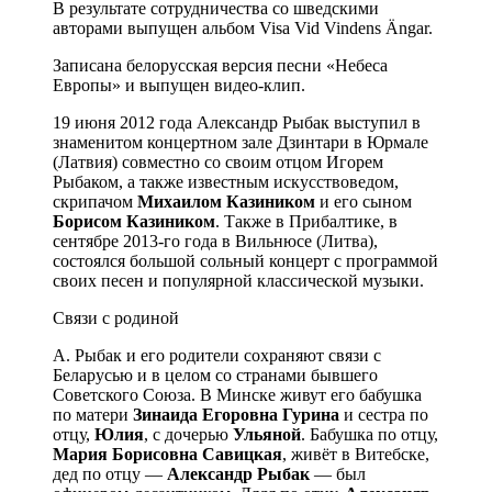
В результате сотрудничества со шведскими
авторами выпущен альбом Visa Vid Vindens Ängar.
Записана белорусская версия песни «Небеса
Европы» и выпущен видео-клип.
19 июня 2012 года Александр Рыбак выступил в
знаменитом концертном зале Дзинтари в Юрмале
(Латвия) совместно со своим отцом Игорем
Рыбаком, а также известным искусствоведом,
скрипачом
Михаилом Казиником
и его сыном
Борисом Казиником
. Также в Прибалтике, в
сентябре 2013-го года в Вильнюсе (Литва),
состоялся большой сольный концерт с программой
своих песен и популярной классической музыки.
Связи с родиной
А. Рыбак и его родители сохраняют связи с
Беларусью и в целом со странами бывшего
Советского Союза. В Минске живут его бабушка
по матери
Зинаида Егоровна Гурина
и сестра по
отцу,
Юлия
, с дочерью
Ульяной
. Бабушка по отцу,
Мария Борисовна Савицкая
, живёт в Витебске,
дед по отцу —
Александр Рыбак
— был