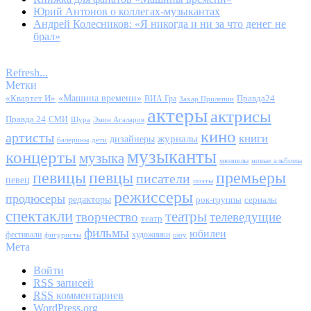
Юрий Антонов о коллегах-музыкантах
Андрей Колесников: «Я никогда и ни за что денег не
брал»
Refresh...
Метки
«Квартет И»
«Машина времени»
Правда24
ВИА Гра
Захар Прилепин
актеры
актрисы
Правда 24
СМИ
Шура
Эмин Агаларов
кино
артисты
книги
журналы
дизайнеры
балерины
дети
музыканты
концерты
музыка
мюзиклы
новые альбомы
певицы
певцы
премьеры
писатели
певец
поэты
режиссеры
продюсеры
редакторы
сериалы
рок-группы
спектакли
театры
творчество
телеведущие
театр
фильмы
юбилеи
фестивали
художники
фигуристы
шоу
Мета
Войти
RSS
записей
RSS
комментариев
WordPress.org