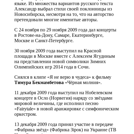
языке. Из множества вариантов русского текста
Александр выбрал стихи своей поклонницы из
Новосибирска, несмотря на то, что на авторство
претендовали многие именитые авторы.
С 24 ноября по 29 ноября 2009 года дал концерты
в Ростове-на-Дону, Самаре, Екатеринбурге,
Москве и Санкт-Петербурге.
30 ноября 2009 года выступил на Красной
площади в Москве вместе с Алексеем Ягудиным
на представлении новой символики Зимних
Олимпийских игр 2014 года в Сочи.
Снялся в клипе «Я не верю в чудеса» к фильму
Тимура Бекмамбетова
«Чёрная молния».
11 декабря 2009 года выступил на Нобелевском
концерте в Осло (Норвегия) наряду со звёздами
мировой величины, где исполнил песню
«Fairytale» в новой аранжировке с симфоническим
оркестром.
13 декабря 2009 года принял участие в передаче
«Фабрика звёзд» (Фабрика Зiрок) на Украине (ТВ