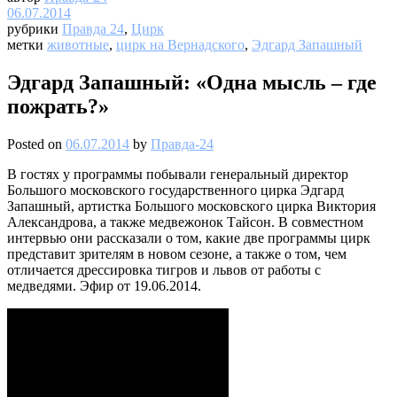
06.07.2014
рубрики
Правда 24
,
Цирк
метки
животные
,
цирк на Вернадского
,
Эдгард Запашный
Эдгард Запашный: «Одна мысль – где
пожрать?»
Posted on
06.07.2014
by
Правда-24
В гостях у программы побывали генеральный директор
Большого московского государственного цирка Эдгард
Запашный, артистка Большого московского цирка Виктория
Александрова, а также медвежонок Тайсон. В совместном
интервью они рассказали о том, какие две программы цирк
представит зрителям в новом сезоне, а также о том, чем
отличается дрессировка тигров и львов от работы с
медведями. Эфир от 19.06.2014.