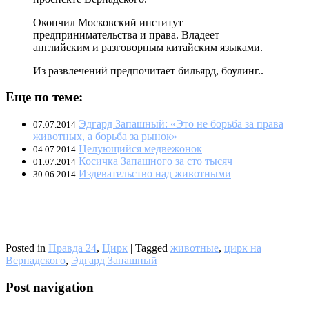
Окончил Московский институт
предпринимательства и права. Владеет
английским и разговорным китайским языками.
Из развлечений предпочитает бильярд, боулинг..
Еще по теме:
Эдгард Запашный: «Это не борьба за права
07.07.2014
животных, а борьба за рынок»
Целующийся медвежонок
04.07.2014
Косичка Запашного за сто тысяч
01.07.2014
Издевательство над животными
30.06.2014
Posted in
Правда 24
,
Цирк
|
Tagged
животные
,
цирк на
Вернадского
,
Эдгард Запашный
|
Post navigation