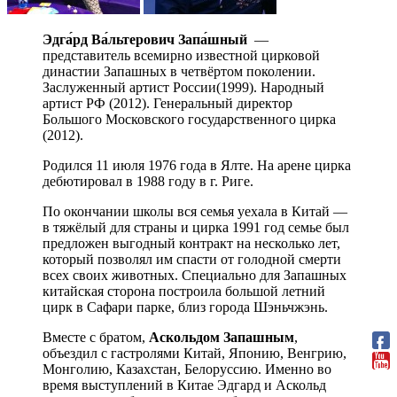
Эдга́рд Ва́льтерович Запа́шный
—
представитель всемирно известной цирковой
династии Запашных в четвёртом поколении.
Заслуженный артист России(1999). Народный
артист РФ (2012). Генеральный директор
Большого Московского государственного цирка
(2012).
Родился 11 июля 1976 года в Ялте. На арене цирка
дебютировал в 1988 году в г. Риге.
По окончании школы вся семья уехала в Китай —
в тяжёлый для страны и цирка 1991 год семье был
предложен выгодный контракт на несколько лет,
который позволял им спасти от голодной смерти
всех своих животных. Специально для Запашных
китайская сторона построила большой летний
цирк в Сафари парке, близ города Шэньчжэнь.
Вместе с братом,
Аскольдом Запашным
,
объездил с гастролями Китай, Японию, Венгрию,
Монголию, Казахстан, Белоруссию. Именно во
время выступлений в Китае Эдгард и Аскольд