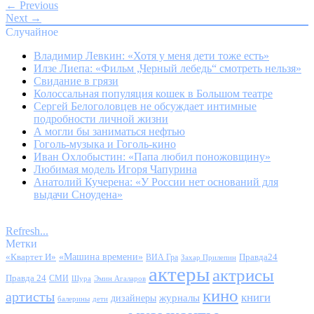
← Previous
Next →
Случайное
Владимир Левкин: «Хотя у меня дети тоже есть»
Илзе Лиепа: «Фильм „Черный лебедь“ смотреть нельзя»
Свидание в грязи
Колоссальная популяция кошек в Большом театре
Сергей Белоголовцев не обсуждает интимные
подробности личной жизни
А могли бы заниматься нефтью
Гоголь-музыка и Гоголь-кино
Иван Охлобыстин: «Папа любил поножовщину»
Любимая модель Игоря Чапурина
Анатолий Кучерена: «У России нет оснований для
выдачи Сноудена»
Refresh...
Метки
«Квартет И»
«Машина времени»
Правда24
ВИА Гра
Захар Прилепин
актеры
актрисы
Правда 24
СМИ
Шура
Эмин Агаларов
кино
артисты
книги
журналы
дизайнеры
балерины
дети