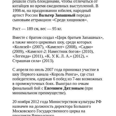
решили стать блондинами, чтобы отличаться от
китайцев во время ежедневных выступлений. В
1998-м, на праздновании юбилея, народный
артист России
Вальтер Запашный
передал
сыновьям аттракцион «Среди хищников».
Рост — 189 см, вес — 95 кг.
Вместе с братом создал «Цирк братьев Запашных»,
а также много цирковых шоу, среди которых
«Колизей» (2007), «Камелот» (2008), «Садко»
(2009), «Камелот-2: Наместник богов» (2010),
«Легенда» (2011), «К. У. К. Л. А.» (2012), «
Страшная сила» (2013).
С апреля по июль 2007 года принимал участие в
шоу Первого канала «Король Ринга», где стал
победителем, одержав 6 побед из 7-ми возможных
в промежуточных боях. Выиграл по очкам
финальный бой с
Евгением Дятловым
(при
минимальном преимуществе).
20 ноября 2012 года Министерством культуры РФ
назначен на должность директора Большого
Московского Государственного цирка на
проспекте Вернадского.