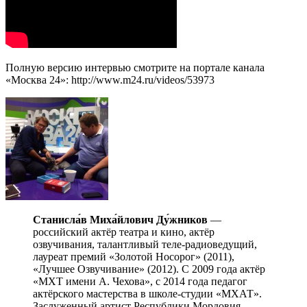
Полную версию интервью смотрите на портале канала
«Москва 24»: http://www.m24.ru/videos/53973
Станисла́в Миха́йлович Ду́жников
—
российский актёр театра и кино, актёр
озвучивания, талантливый теле-радиоведущий,
лауреат премий «Золотой Носорог» (2011),
«Лучшее Озвучивание» (2012). С 2009 года актёр
«МХТ имени А. Чехова», с 2014 года педагог
актёрского мастерства в школе-студии «МХАТ».
Заслуженный артист Республики Мордовия