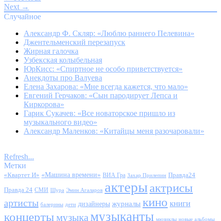
Next →
Случайное
Александр Ф. Скляр: «Люблю раннего Пелевина»
Джентельменский перезапуск
Жирная галочка
Узбекская колыбельная
ЮрКисс: «Спиртное не особо приветствуется»
Анекдоты про Валуева
Елена Захарова: «Мне всегда кажется, что мало»
Евгений Герчаков: «Сын пародирует Лепса и
Киркорова»
Гарик Сукачев: «Все новаторское пришло из
музыкального видео»
Александр Маленков: «Китайцы меня разочаровали»
Refresh...
Метки
«Квартет И»
«Машина времени»
Правда24
ВИА Гра
Захар Прилепин
актеры
актрисы
Правда 24
СМИ
Шура
Эмин Агаларов
кино
артисты
книги
журналы
дизайнеры
балерины
дети
музыканты
концерты
музыка
мюзиклы
новые альбомы