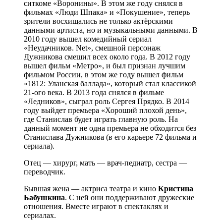
ситкоме «Воронины». В этом же году снялся в
фильмах «Люди Шпака» и «Покушение», теперь
зрители восхищались не только актёрскими
данными артиста, но и музыкальными данными. В
2010 году вышел комедийный сериал
«Неудачников. Net», смешной персонаж
Дужникова смешил всех около года. В 2012 году
вышел фильм «Метро», и был признан лучшим
фильмом России, в этом же году вышел фильм
«1812: Уланская баллада», который стал классикой
21-ого века. В 2013 года снялся в фильме
«Ледников», сыграл роль Сергея Прядко. В 2014
году выйдет премьера «Хороший плохой день»,
где Станислав будет играть главную роль. На
данный момент не одна премьера не обходится без
Станислава Дужникова (в его карьере 72 фильма и
сериала).
Отец — хирург, мать — врач-педиатр, сестра —
переводчик.
Бывшая жена — актриса театра и кино
Кристина
Бабушкина
. С ней они поддерживают дружеские
отношения. Вместе играют в спектаклях и
сериалах.