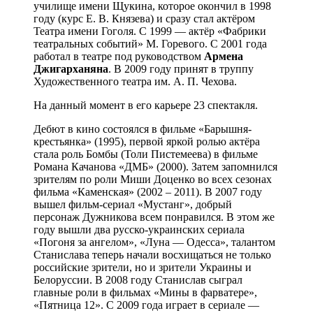
училище имени Щукина, которое окончил в 1998
году (курс Е. В. Князева) и сразу стал актёром
Театра имени Гоголя. С 1999 — актёр «Фабрики
театральных событий» М. Горевого. С 2001 года
работал в театре под руководством
Армена
Джигарханяна
. В 2009 году принят в труппу
Художественного театра им. А. П. Чехова.
На данный момент в его карьере 23 спектакля.
Дебют в кино состоялся в фильме «Барышня-
крестьянка» (1995), первой яркой ролью актёра
стала роль Бомбы (Толи Пистемеева) в фильме
Романа Качанова «ДМБ» (2000). Затем запомнился
зрителям по роли Миши Доценко во всех сезонах
фильма «Каменская» (2002 – 2011). В 2007 году
вышел фильм-сериал «Мустанг», добрый
персонаж Дужникова всем понравился. В этом же
году вышли два русско-украинских сериала
«Погоня за ангелом», «Луна — Одесса», талантом
Станислава теперь начали восхищаться не только
российские зрители, но и зрители Украины и
Белоруссии. В 2008 году Станислав сыграл
главные роли в фильмах «Мины в фарватере»,
«Пятница 12». С 2009 года играет в сериале —