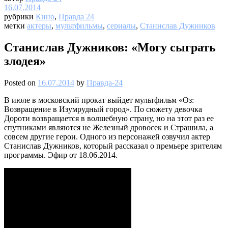
16.07.2014
рубрики
Кино
,
Правда 24
метки
актеры
,
мультфильмы
,
сериалы
,
Станислав Дужников
Станислав Дужников: «Могу сыграть
злодея»
Posted on
16.07.2014
by
Правда-24
В июле в московский прокат выйдет мультфильм «Оз:
Возвращение в Изумрудный город». По сюжету девочка
Дороти возвращается в волшебную страну, но на этот раз ее
спутниками являются не Железный дровосек и Страшила, а
совсем другие герои. Одного из персонажей озвучил актер
Станислав Дужников, который рассказал о премьере зрителям
программы. Эфир от 18.06.2014.