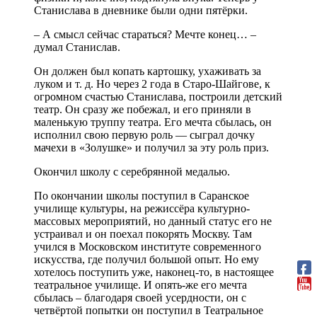
Станислава в дневнике были одни пятёрки.
– А смысл сейчас стараться? Мечте конец… –
думал Станислав.
Он должен был копать картошку, ухаживать за
луком и т. д. Но через 2 года в Старо-Шайгове, к
огромном счастью Станислава, построили детский
театр. Он сразу же побежал, и его приняли в
маленькую труппу театра. Его мечта сбылась, он
исполнил свою первую роль — сыграл дочку
мачехи в «Золушке» и получил за эту роль приз.
Окончил школу с серебрянной медалью.
По окончании школы поступил в Саранское
училище культуры, на режиссёра культурно-
массовых мероприятий, но данный статус его не
устраивал и он поехал покорять Москву. Там
учился в Московском институте современного
искусства, где получил большой опыт. Но ему
хотелось поступить уже, наконец-то, в настоящее
театральное училище. И опять-же его мечта
сбылась – благодаря своей усердности, он с
четвёртой попытки он поступил в Театральное