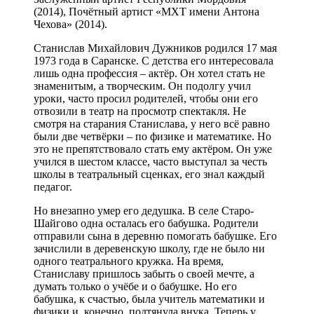
(2014), Почётный артист «МХТ имени Антона
Чехова» (2014).
Станислав Михайлович Дужников родился 17 мая
1973 года в Саранске. С детства его интересовала
лишь одна профессия – актёр. Он хотел стать не
знаменитым, а творческим. Он подолгу учил
уроки, часто просил родителей, чтобы они его
отвозили в театр на просмотр спектакля. Не
смотря на старания Станислава, у него всё равно
были две четвёрки – по физике и математике. Но
это не препятствовало стать ему актёром. Он уже
учился в шестом классе, часто выступал за честь
школы в театральный сценках, его знал каждый
педагог.
Но внезапно умер его дедушка. В селе Старо-
Шайгово одна осталась его бабушка. Родители
отправили сына в деревню помогать бабушке. Его
зачислили в деревенскую школу, где не было ни
одного театрального кружка. На время,
Станиславу пришлось забыть о своей мечте, а
думать только о учёбе и о бабушке. Но его
бабушка, к счастью, была учитель математики и
физики и, конечно, подтянула внука. Теперь у