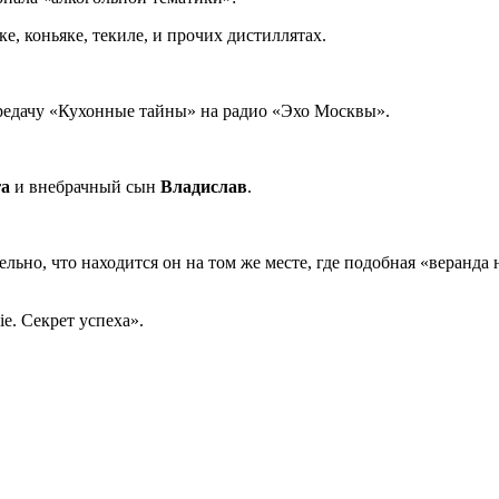
, коньяке, текиле, и прочих дистиллятах.
редачу «Кухонные тайны» на радио «Эхо Москвы».
га
и внебрачный сын
Владислав
.
ьно, что находится он на том же месте, где подобная «веранда
ie. Ceкpeт успexa».