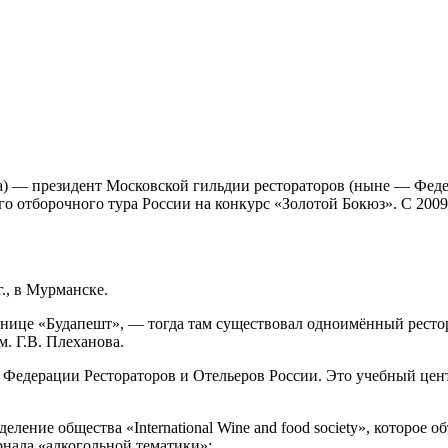
ва) — президент Московской гильдии рестораторов (ныне — Федер
о отборочного тура России на конкурс «Золотой Бокюз». С 2009
., в Мурманске.
инице «Будапешт», — тогда там существовал одноимённый ресто
. Г.В. Плеханова.
Федерации Рестораторов и Отельеров России. Это учебный цент
ление общества «International Wine and food society», которое о
урнала «алкогольной тематики»: