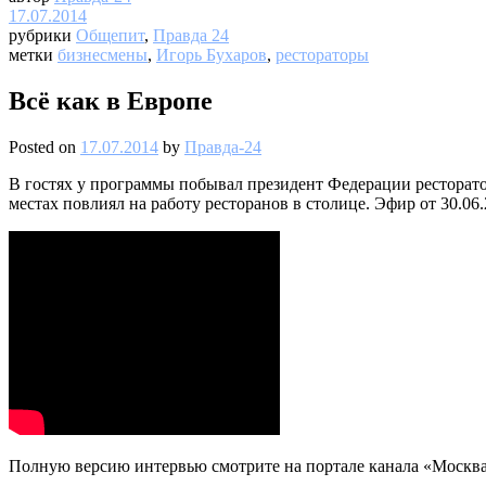
17.07.2014
рубрики
Общепит
,
Правда 24
метки
бизнесмены
,
Игорь Бухаров
,
рестораторы
Всё как в Европе
Posted on
17.07.2014
by
Правда-24
В гостях у программы побывал президент Федерации ресторатор
местах повлиял на работу ресторанов в столице. Эфир от 30.06.
Полную версию интервью смотрите на портале канала «Москва 2