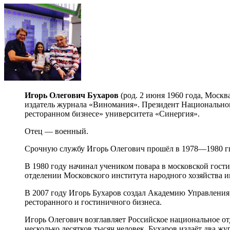
Игорь Олегович Бухаров
(род. 2 июня 1960 года, Моск
издатель журнала «Виномания». Президент Национальног
ресторанном бизнесе» университета «Синергия».
Отец — военный.
Срочную службу Игорь Олегович прошёл в 1978—1980 гг
В 1980 году начинал учеником повара в московской гост
отделении Московского института народного хозяйства им
В 2007 году Игорь Бухаров создал Академию Управления 
ресторанного и гостиничного бизнеса.
Игорь Олегович возглавляет Российское национальное отде
несколько десятков тысяч человек. Бухаров издаёт два ж