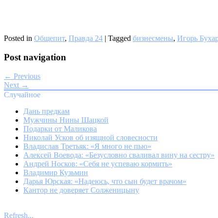
Posted in
Общепит
,
Правда 24
|
Tagged
бизнесмены
,
Игорь Буха
Post navigation
← Previous
Next →
Случайное
Дань предкам
Мужчины Нины Шацкой
Подарки от Маликова
Николай Усков об изящной словесности
Владислав Третьяк: «Я много не пью»
Алексей Воевода: «Безусловно сваливал вину на сестру»
Андрей Носков: «Себя не успеваю кормить»
Владимир Кузьмин
Дарья Юрская: «Надеюсь, что сын будет врачом»
Кантор не доверяет Солженицыну
Refresh...