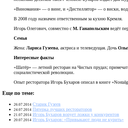
«Виномания» — о вине, и «Дистиллятор» — о виски, водке
В 2008 году назначен ответственным за кухню Кремля.
Игорь Олегович, совместно с
М. Ганапольским
ведёт пе
Семья
Жена:
Лариса Гузеева
, актриса и телеведущая. Дочь
Оль
Интересные факты
«Шaтёp» — летний ресторан на Чистых прудах; примечател
социалистической революции.
Опыт ресторатора Игорь Бухаров описал в книге «Nostalg
Еще по теме:
Старик Гузеев
26.07.2014
Пятерка лучших рестораторов
24.07.2014
Игорь Бухаров ворует ложки у конкурентов
21.07.2014
Игорь Бухаров: «Привыкают люди не курить»
20.07.2014