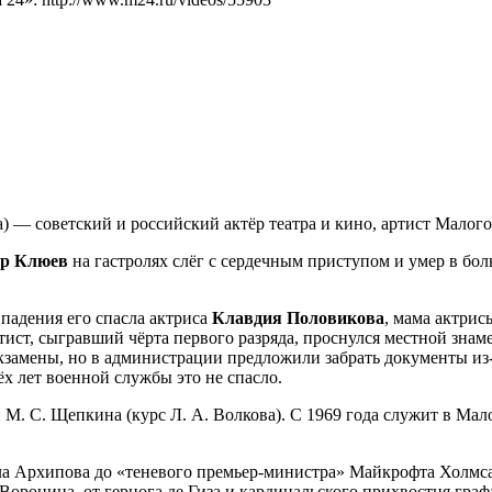
) — советский и российский актёр театра и кино, артист Малого
р Клюев
на гастролях слёг с сердечным приступом и умер в бол
падения его спасла актриса
Клавдия Половикова
, мама актри
ист, сыгравший чёрта первого разряда, проснулся местной зна
экзамены, но в администрации предложили забрать документы из
х лет военной службы это не спасло.
М. С. Щепкина (курс Л. А. Волкова). С 1969 года служит в Мало
ала Архипова до «теневого премьер-министра» Майкрофта Холмса
оронина, от герцога де Гиза и кардинальского прихвостня гра