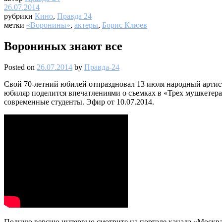
26.07.2014
рубрики
Кино
,
Правда 24
метки
«Воронины»
,
актеры
,
Борис Клюев
Ворониных знают все
Posted on
26.07.2014
by
Правда-24
Свой 70-летний юбилей отпраздновал 13 июля народный артис
юбиляр поделится впечатлениями о съемках в «Трех мушкетерах
современные студенты. Эфир от 10.07.2014.
Полную версию интервью смотрите на портале канала «Москва 2