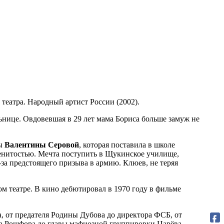
 театра. Народный артист России (2002).
ьнице. Овдовевшая в 29 лет мама Бориса больше замуж не
сы
Валентины Серовой
, которая поставила в школе
менитостью. Мечта поступить в Щукинское училище,
-за предстоящего призыва в армию. Клюев, не теряя
м театре. В кино дебютировал в 1970 году в фильме
, от предателя Родины Дубова до директора ФСБ, от
фа Рошфора до главы мафиозной группировки Царёва.