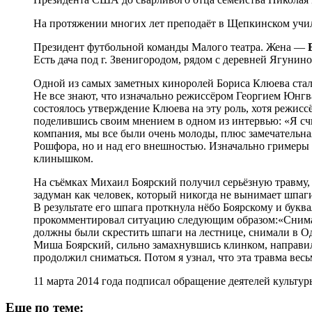
На протяжении многих лет преподаёт в Щепкинском учили
Президент футбольной команды Малого театра. Жена —
Есть дача под г. Звенигородом, рядом с деревней Ягунин
Одной из самых заметных киноролей Бориса Клюева стал
Не все знают, что изначально режиссёром Георгием Юнг
состоялось утверждение Клюева на эту роль, хотя режисс
поделившись своим мнением в одном из интервью: «Я счи
компания, мы все были очень молоды, плюс замечательна
Рошфора, но и над его внешностью. Изначально гримеры 
клинышком.
На съёмках Михаил Боярский получил серьёзную травму, 
задуман как человек, который никогда не вынимает шпаг
В результате его шпага проткнула нёбо Боярскому и букв
прокомментировал ситуацию следующим образом:«Снимал
должны были скрестить шпаги на лестнице, снимали в Оде
Миша Боярский, сильно замахнувшись клинком, направил 
продолжил сниматься. Потом я узнал, что эта травма вес
11 марта 2014 года подписал обращение деятелей культу
Еще по теме: