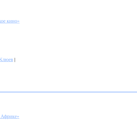
кое кино»
 Клюев
|
в Африке»