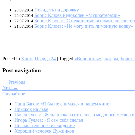
Посидеть на дорожку
28.07.2014
Борис Клюев недоволен «Мушкетерами»
25.07.2014
Борис Клюев: «С нежностью вспоминаю советс
22.07.2014
Борис Клюев: «Не могу пить лимонную водку»
21.07.2014
Posted in
Кино
,
Правда 24
|
Tagged
«Воронины»
,
актеры
,
Борис
Post navigation
← Previous
Next →
Случайное
Саид Багов: «Я бы не снимался в нашем кино»
Прыжок на льве
Павел Гусев: «Жена плакала от нашего медового месяца 
Игорь Гуляев: «Я сам себя сделал»
Познавательное телевидение
Хороший человек Дужников