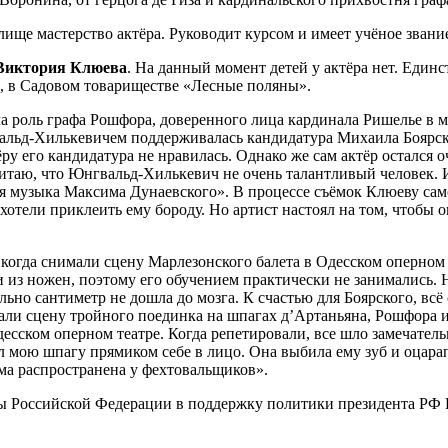
ще мастерство актёра. Руководит курсом и имеет учёное звани
Виктория Клюева
. На данный момент детей у актёра нет. Един
о, в Садовом товариществе «Лесные поляны».
а роль графа Рошфора, доверенного лица кардинала Ришелье в 
вальд-Хилькевичем поддерживалась кандидатура Михаила Боярск
ёру его кандидатура не нравилась. Однако же сам актёр остался
таю, что Юнгвальд-Хилькевич не очень талантливый человек. И
я музыка Максима Дунаевского». В процессе съёмок Клюеву сам
хотели приклеить ему бороду. Но артист настоял на том, чтобы
когда снимали сцену Марлезонского балета в Одесском оперном 
и из ножен, поэтому его обучением практически не занимались.
ально сантиметр не дошла до мозга. К счастью для Боярского, в
и сцену тройного поединка на шпагах д’Артаньяна, Рошфора и
сском оперном театре. Когда репетировали, все шло замечательн
мою шпагу прямиком себе в лицо. Она выбила ему зуб и оцарап
ьма распространена у фехтовальщиков».
ры Российской Федерации в поддержку политики президента РФ 