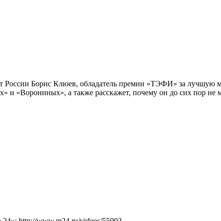
т России Борис Клюев, обладатель премии «ТЭФИ» за лучшую м
» и «Ворониных», а также расскажет, почему он до сих пор не 
4»: http://www.m24.ru/videos/55903