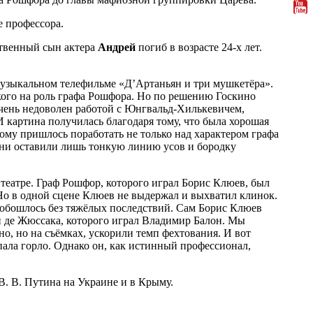
е профессора.
ственный сын актера
Андрей
погиб в возрасте 24-х лет.
музыкальном телефильме «Д’Артаньян и три мушкетёра».
ого на роль графа Рошфора. Но по решению Госкино
 очень недоволен работой с Юнгвальд-Хилькевичем,
 картина получилась благодаря тому, что была хорошая
ому пришлось поработать не только над характером графа
 они оставили лишь тонкую линию усов и бородку
театре. Граф Рошфор, которого играл Борис Клюев, был
 Но в одной сцене Клюев не выдержал и выхватил клинок.
сё обошлось без тяжёлых последствий. Сам Борис Клюев
 де Жюссака, которого играл Владимир Балон. Мы
о, но на съёмках, ускорили темп фехтования. И вот
ала горло. Однако он, как истинный профессионал,
В. В. Путина на Украине и в Крыму.