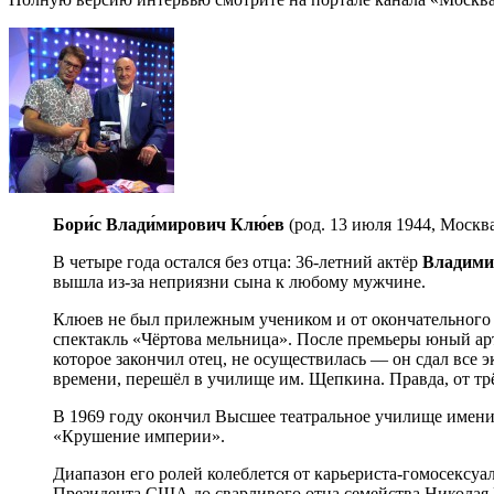
Бори́с Влади́мирович Клю́ев
(род. 13 июля 1944, Москва
В четыре года остался без отца: 36-летний актёр
Владими
вышла из-за неприязни сына к любому мужчине.
Клюев не был прилежным учеником и от окончательного 
спектакль «Чёртова мельница». После премьеры юный арт
которое закончил отец, не осуществилась — он сдал все 
времени, перешёл в училище им. Щепкина. Правда, от трё
В 1969 году окончил Высшее театральное училище имени 
«Крушение империи».
Диапазон его ролей колеблется от карьериста-гомосексу
Президента США до сварливого отца семейства Николая В