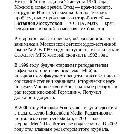
Николай Усков родился 25 августа 1970 года в
Москве в семье врачей. Отец — врач-психиатр,
сотрудник Института медико-биологических
проблем, ныне проживает со второй женой —
Татьяной Лоскутовой
— в США. Мать — врач-
ревматолог в одной из московских больниц.
В старших классах школы увлёкся живописью и
занимался в Московской детской художественной
школе № 2. В 1987 году поступил на исторический
факультет МГУ, который окончил в 1992 году.
В 1999 году, будучи старшим преподавателем
кафедры истории средних веков МГУ, на
историческом факультете защитил диссертацию на
соискание степени кандидата исторических наук
по теме «Монашество и монастырские реформы в
раннесредневековой Германии». Получил
должность доцента.
В 2000 году Николай Усков ушёл из университета
в издательство Independent Media. Редактировал
портал издательства Estart.ru, с 2001 года —
журнал Men’s Health того же издательства. В 2002
году стал главным редактором этого журнала.