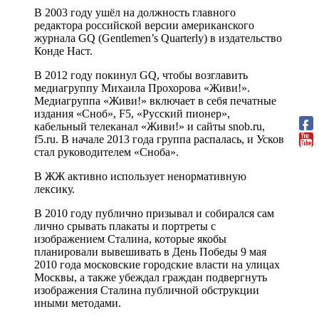
В 2003 году ушёл на должность главного
редактора российской версии американского
журнала GQ (Gentlemen’s Quarterly) в издательство
Конде Наст.
В 2012 году покинул GQ, чтобы возглавить
медиагруппу Михаила Прохорова «Живи!».
Медиагруппа «Живи!» включает в себя печатные
издания «Сноб», F5, «Русский пионер»,
кабельный телеканал «Живи!» и сайты snob.ru,
f5.ru. В начале 2013 года группа распалась, и Усков
стал руководителем «Сноба».
В ЖЖ активно использует ненормативную
лексику.
В 2010 году публично призывал и собирался сам
лично срывать плакаты и портреты с
изображением Сталина, которые якобы
планировали вывешивать в День Победы 9 мая
2010 года московские городские власти на улицах
Москвы, а также убеждал граждан подвергнуть
изображения Сталина публичной обструкции
иными методами.