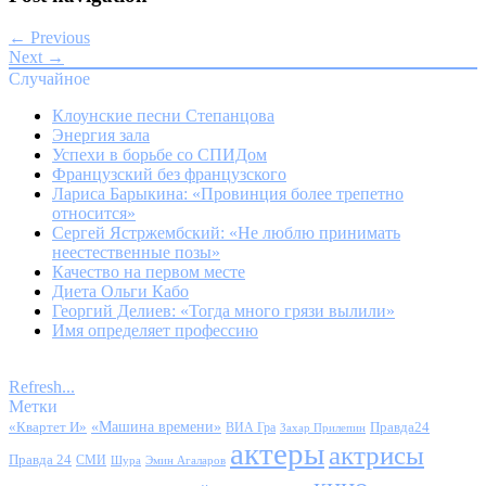
← Previous
Next →
Случайное
Клоунские песни Степанцова
Энергия зала
Успехи в борьбе со СПИДом
Французский без французского
Лариса Барыкина: «Провинция более трепетно
относится»
Сергей Ястржембский: «Не люблю принимать
неестественные позы»
Качество на первом месте
Диета Ольги Кабо
Георгий Делиев: «Тогда много грязи вылили»
Имя определяет профессию
Refresh...
Метки
«Квартет И»
«Машина времени»
Правда24
ВИА Гра
Захар Прилепин
актеры
актрисы
Правда 24
СМИ
Шура
Эмин Агаларов