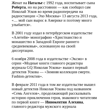
Женат на
Наталье
с 1992 года, воспитывает сына
Роберта
, но на расстоянии — как сообщил сам
Николай Усков во время радиопередачи на
радиостанции «Эхо Москвы» 13 августа 2013 года,
«… мой сын вырос в Америке и поэтому много
улыбается».
В 2001 году издал в петербургском издательстве
«Алетейя» монографию «Христианство и
монашество в Западной Европе раннего
средневековья», основанную на своей
диссертации.
6 ноября 2008 года в издательстве «Эксмо» в
серии «Модные книги главного редактора
журнала GQ Николая Ускова» вышел первый
детектив Ускова — «Зимняя коллекция смерти.
Fashion-детектив».
В феврале 2011 года в том же издательстве вышел
новый детектив Николая Ускова под названием
«Семь Ангелов», продолжающий рассказывать
историю приключения героя, знакомого читателям
по первой книге —
Иннокентия Алехина
,
главного редактора мужского журнала