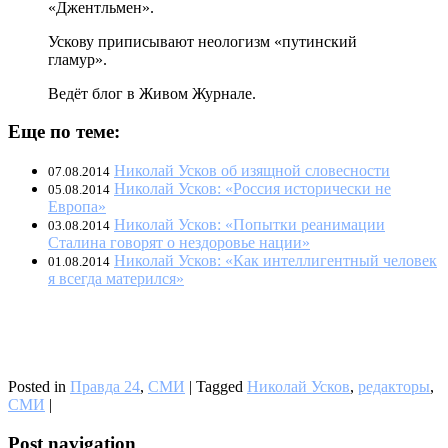
«Джентльмен».
Ускову приписывают неологизм «путинский
гламур».
Ведёт блог в Живом Журнале.
Еще по теме:
Николай Усков об изящной словесности
07.08.2014
Николай Усков: «Россия исторически не
05.08.2014
Европа»
Николай Усков: «Попытки реанимации
03.08.2014
Сталина говорят о нездоровье нации»
Николай Усков: «Как интеллигентный человек
01.08.2014
я всегда матерился»
Posted in
Правда 24
,
СМИ
|
Tagged
Николай Усков
,
редакторы
,
СМИ
|
Post navigation