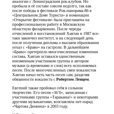
аналогии с Ленинградским рок-клубом. Но
пробыла в её составе совсем недолго, так как
после победы в фестивале Рок-панорама-86 в
«Центральном Доме Туриста» в номинации
«Открытие фестиваля» была приглашена на
профессиональную работу в Московскую
областную филармонию. После череды
отчислений и восстановлений Хавтан в 1987 все-
таки закончил институт, и на следующий день
после получения диплома о высшем образовании
уехал с «Браво» на гастроли. В дальнейшем
«Браво» претерпело многочисленные изменения
состава, Хавтан оставался единственным
неизменным участником группы и автором
музыки (а временами и слов) всех исполняемых
песен. После многочисленных смен вокалистов
Хавтан начал петь часть песен сам, разделяя
обязанности вокалиста с
Робертом Ленцем
.
Евгений также пробовал себя в сольном
творчестве. Его песня «36’6», записанная с
участниками группы «Тараканы!» и некоторыми
другими музыкантами, возглавляла хит-парад
«Чартова Дюжина» в 2003 году.