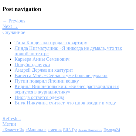
Post navigation
← Previous
Next →
Случайное
Тина Канделаки продала квартиру
Линда Нигматулина: «Я никогда не думала, что так
полюблю театр»
Карьера Анны Семенович
Полубондарчуки
Андрей Державин халтурит
Ванесса Мэй: «Сейчас я уже больше думаю»
Путин подарил Японии кошку
Кирилл Вишнепольский: «Бизнес растворился и я
вернулся в журналистику»
Иногда остается одежда
Внук Никулина считает, что цирк входит в моду
Refresh...
Метки
«Квартет И»
«Машина времени»
Правда24
ВИА Гра
Захар Прилепин