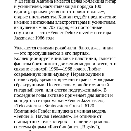
У Евгения Хавтана имеется целая коллекция гитар
и усилителей, насчитывающая порядка 100
единиц, преимущественно это «винтажные»,
старые инструменты. Хавтан отдаёт предпочтение
именно винтажным электрогитарам и усилителям,
выпущенным до 70х годов; его постоянные
спутники — это «Fender Deluxe reverb» и гитара
Jazzmaster 1966 года.
Увлекается стилями рокабилли, блюз, джаз, инди
— это прослушивается в его партиях.
Коллекционирует виниловые пластинки, является
фанатом британского движения модов и всего, что
связано с эпохой 1960—1968 годов. Любит
современную инди-музыку. Неравнодушен к
стилю сёрф, время от времени играет с молодыми
сёрф-группами. По его словам, любит «чистый
гитарный звук, или слегка подгруженный». В
последние годы активно применяет для записи и
концертов гитары марки «Fender Jazzmaster»,
«Telecaster» и «Stratocaster» Gretsch 6120.
Компанией Fender выпущена именная модель
«Fender E. Havtan Telecaster». Её отличие от
стандартных телекастеров — наличие тремоло-
системы фирмы «Бигсби» (англ. „Bigsby“),