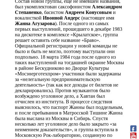
Состав новой группы, ещё не имевшей названия,
был укомплектован саксофонистом
Александром
Степаненко
, басистом
Андреем Конусовым
и
вокалисткой
Ивонной Андерс
(настоящее имя
Жанна Агузарова
). После одного из самых
первых выступлений, прошедшего в декабре 1983
на дискотеке в комплексе «Крылатское», группа
решает оставить себе название «Браво».
Официальной регистрации у новой команды не
было и быть не могло, поэтому выступали они
подпольно. 18 марта 1984 года после одного из
таких выступлений на тогдашней окраине Москвы
в районе Бескудниково во Дворце Культуры
«Мосэнерготехпром» участники были задержаны
за «нелегальную предпринимательскую
деятельность» (так как все доходы от билетов не
декларировались). Против музыкантов было
возбуждено уголовное дело, а Хавтан был
отчислен из института. В процессе следствия
выяснилось, что паспорт Жанны был поддельным,
и после пребывания в Матросской Тишине Жанна
была выслана из Москвы в Сибирь. Спустя
несколько лет уголовное дело было закрыто «за
неимением доказательств», и группа вступила в
Московскую Рок-лабораторию, созданную по