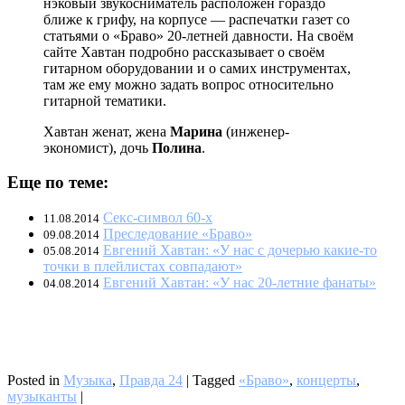
нэковый звукосниматель расположен гораздо
ближе к грифу, на корпусе — распечатки газет со
статьями о «Браво» 20-летней давности. На своём
сайте Хавтан подробно рассказывает о своём
гитарном оборудовании и о самих инструментах,
там же ему можно задать вопрос относительно
гитарной тематики.
Хавтан женат, жена
Марина
(инженер-
экономист), дочь
Полина
.
Еще по теме:
Секс-символ 60-х
11.08.2014
Преследование «Браво»
09.08.2014
Евгений Хавтан: «У нас с дочерью какие-то
05.08.2014
точки в плейлистах совпадают»
Евгений Хавтан: «У нас 20-летние фанаты»
04.08.2014
Posted in
Музыка
,
Правда 24
|
Tagged
«Браво»
,
концерты
,
музыканты
|