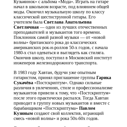
Кузьминок» с альбома «Мода». Играть на гитаре
начал в школьном возрасте, под влиянием общей
моды. Окончил музыкальную школу по классу
классической шестиструнной гитары. Его
учителем была
Светлана Анатольевна
Светличная
— один из лучших отечественных
преподавателей и музыкантов того времени.
Поклонник самой разной музыки — от «новой
волны» британского рока до классических
американских рок-н-роллов 50-х годов, с начала
1980-х стал одеваться и выглядеть как стиляга.
Окончив школу, поступил в Московский институт
инженеров железнодорожного транспорта.
В 1983 году Хавтан, будучи уже опытным
гитаристом, принял приглашение группы
Гарика
Сукачёва
«Постскриптум». Однако сильные
различия в увлечениях, стиле и профессионализме
музыкантов привели к тому, что «Постскриптум»
после этого практически распался. Тогда Хавтан
приводит в группу новых музыкантов и вместе с
барабанщиком «Постскриптума»
Павлом
Кузиным
создают свой коллектив, играющий
смесь «новой волны» и рока 50х-60х годов.