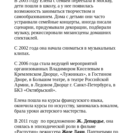
В 2003 году Елена с семьей переехала в Москву,
дети пошли в школу, а у нее появилась
возможность заниматься творчеством и
самообразованием. Дома с детьми они часто
устраивали семейные концерты, иногда писали
сценарии, придумывали декорации, подбирали
музыку, режиссировали мизансцены домашних
спектаклей.
С 2002 года она начала сниматься в музыкальных
клипах.
С 2006 года стала ведущей мероприятий
организованных Владимиром Киселевым в
Кремлевском Дворце, «Лужниках», в Гостином
Дворе, в Большом театре, в театре Российской
Армии, в Ледовом Дворце г. Санкт-Петербурга, в
БКЗ «Октябрьский».
Елена пошла на курсы французского языка,
окончила курсы по искусству, занималась вокалом,
брала уроки актерского мастерства.
В 2011 году по предложению
Ж. Депардье
, она
снялась в эпизодической роли в фильме
«Распутин» режиссера
Жозе Даян
. Партнерами по