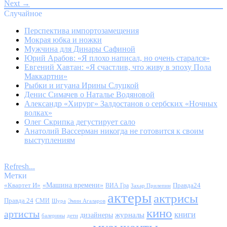
Next →
Случайное
Перспектива импортозамещения
Мокрая юбка и ножки
Мужчина для Динары Сафиной
Юрий Арабов: «Я плохо написал, но очень старался»
Евгений Хавтан: «Я счастлив, что живу в эпоху Пола
Маккартни»
Рыбки и игуана Ирины Слуцкой
Денис Симачев о Наталье Водяновой
Александр «Хирург» Залдостанов о сербских «Ночных
волках»
Олег Скрипка дегустирует сало
Анатолий Вассерман никогда не готовится к своим
выступлениям
Refresh...
Метки
«Квартет И»
«Машина времени»
Правда24
ВИА Гра
Захар Прилепин
актеры
актрисы
Правда 24
СМИ
Шура
Эмин Агаларов
кино
артисты
книги
журналы
дизайнеры
балерины
дети