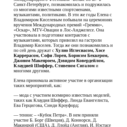
Санкт-Петербурге, познакомилась и подружилась
со многими известными спортсменами,
музыкантами, политиками. В эти же годы Елена с
Владимиром Киселевым побывали на церемониях
вручения Международных премий «Гремми»,
«Оскар», MTV-Овации в Лос-Анджелесе. Она
участвовала в подготовке контрактов с
музыкантами, которых привозил на гастроли
Владимир Киселев. Тогда же они познакомились и
по сей день дружат с
Хулио Иглесиасом, Хосе
Каррерасом, Софи Лорен, Борисом Беккером,
Джоном Макенроем, Дэвидом Ковердейлом,
Клаудией Шиффер, Стивеном Сигалом
и
многими другими.
Елена принимала активное участие в организации
таких мероприятий, как:
— мода с участием всемирно известных моделей,
таких как Клаудия Шиффер, Линда Евангелиста,
Ева Герцигова, Синди Кроуфорд;
— теннис – «Кубок Петра». В нем приняли
участие Б. Борг (Швеция), Д. Коннорси, Д.
Макинрой (США), Д. Ллойд (Англия), И. Нэстасе