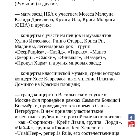
(Румыния) и другие;
— матч звезд НБА с участием Мозеса Мэлоуна,
Клайда Дрекслера, Крэйга Ило, Криса Морриса
(США) и других;
— концерты с участием певцов и музыкантов
Хулио Иглесиаса, Ринго Старра, Криса Ри,
Мадонны, легендарных рок – групп
«DeepPurplеа», «Слэйд», «Тирекс», «Манго
Джерри», «Смоки», «Энималс», «Назарет»,
«Прокул Харм» и других мировых звезд;
— концерты классической музыки, среди которых
концерт Хосе Каррераса, выступление Пласидо
Доминго на Красной площади;
— гранд концерт на Васильевском спуске в
Москве был проведён в рамках Саммита Большой
Восьмёрки, проходящего в то время в Санкт-
Петербурге. В нем приняли участие такие
известные зарубежные и российские исполнители
– как «Скорпионз», Крейг Дэвид, группа «Лорди»,
«Чай-Ф», группа «Токио», Кен Хенсли из
«UriahHeep», репер Ja Rule, его соотечественница