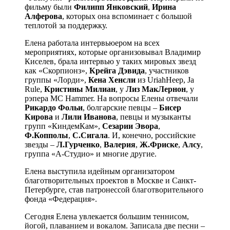
фильму были
Филипп Янковский
,
Ирина
Алферова
, которых она вспоминает с большой
теплотой за поддержку.
Елена работала интервьюером на всех
мероприятиях, которые организовывал Владимир
Киселев, брала интервью у таких мировых звезд
как «Скорпионз»,
Крейга Дэвида
, участников
группы «Лорди»,
Кена Хенсли
из UriahHeep, Ja
Rule,
Кристины Милиан
, у
Лиз МакЛернон
, у
рэпера MC Hammer. На вопросы Елены отвечали
Рикардо Фольи
, болгарские певцы –
Бисер
Кирова
и
Лили Иванова
, певцы и музыканты
групп «КиндемКам»,
Сезарии Эвора
,
Ф.Копполы
,
С.Сигала
. И, конечно, российские
звезды –
Л.Гурченко
,
Валерия
,
Ж.Фриске
,
Алсу
,
группа «А-Студио» и многие другие.
Елена выступила идейным организатором
благотворительных проектов в Москве и Санкт-
Петербурге, став патронессой благотворительного
фонда «Федерация».
Сегодня Елена увлекается большим теннисом,
йогой, плаванием и вокалом. Записала две песни –