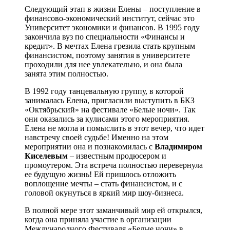
Следующий этап в жизни Елены – поступление в
финансово-экономический институт, сейчас это
Университет экономики и финансов. В 1995 году
закончила вуз по специальности «Финансы и
кредит». В мечтах Елена грезила стать крупным
финансистом, поэтому занятия в университете
проходили для нее увлекательно, и она была
занята этим полностью.
В 1992 году танцевальную группу, в которой
занималась Елена, пригласили выступить в БКЗ
«Октябрьский» на фестивале «Белые ночи». Так
они оказались за кулисами этого мероприятия.
Елена не могла и помыслить в этот вечер, что идет
навстречу своей судьбе! Именно на этом
мероприятии она и познакомилась с
Владимиром
Киселевым
– известным продюсером и
промоутером. Эта встреча полностью перевернула
ее будущую жизнь! Ей пришлось отложить
воплощение мечты – стать финансистом, и с
головой окунуться в яркий мир шоу-бизнеса.
В полной мере этот заманчивый мир ей открылся,
когда она приняла участие в организации
Международного Фестиваля «Белые ночи» в