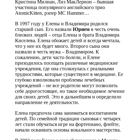
Кристина Милиан, Лиз МакЛернон – бывшая
участница популярного английского трио
AtomicKitten, рэпер MC Hammer…
В 1997 году у Елены и Владимира родился
старший сын. Его назвали
Юрием
в честь очень
близких людей – отца Елены и брата Владимира
Киселева. Елена обожает детей и всегда мечтала,
что у нее их будет много. Второго сына они
назвали в честь мужа – Владимиром. К
сожалению, дети часто болели, и Елене
приходилось посещать различные медицинские
учреждения, где она столкнулась с реальными
трудностями, которые существуют в медицине. Ее
глубоко взволновали проблемы лечебных
учреждений – не все родители могут позволить
себе дорогостоящее, но такое необходимое лечение
для своих детей. Это в дальнейшем и определило
направление ее деятельности.
Елена предпочла сама заниматься воспитанием
детей. По семейной традиции сыновья с четырех
лет стали обучаться игре на фортепиано, флейте,
начали осваивать основы вокального мастерства.