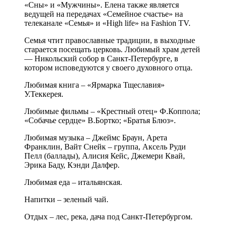
«Сны» и «Мужчины». Елена также является
ведущей на передачах «Семейное счастье» на
телеканале «Семья» и «High life» на Fashion TV.
Семья чтит православные традиции, в выходные
старается посещать церковь. Любимый храм детей
— Никольский собор в Санкт-Петербурге, в
котором исповедуются у своего духовного отца.
Любимая книга – «Ярмарка Тщеславия»
У.Теккерея.
Любимые фильмы – «Крестный отец» Ф.Коппола;
«Собачье сердце» В.Бортко; «Братья Блюз».
Любимая музыка – Джеймс Браун, Арета
Франклин, Вайт Снейк – группа, Аксель Руди
Пелл (баллады), Алисия Кейс, Джемери Квай,
Эрика Баду, Кэнди Далфер.
Любимая еда – итальянская.
Напитки – зеленый чай.
Отдых – лес, река, дача под Санкт-Петербургом.