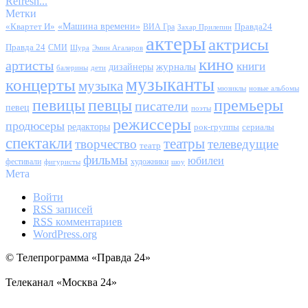
Refresh...
Метки
«Квартет И»
«Машина времени»
Правда24
ВИА Гра
Захар Прилепин
актеры
актрисы
Правда 24
СМИ
Шура
Эмин Агаларов
кино
артисты
книги
журналы
дизайнеры
балерины
дети
музыканты
концерты
музыка
мюзиклы
новые альбомы
певицы
певцы
премьеры
писатели
певец
поэты
режиссеры
продюсеры
редакторы
сериалы
рок-группы
спектакли
театры
творчество
телеведущие
театр
фильмы
юбилеи
фестивали
художники
фигуристы
шоу
Мета
Войти
RSS
записей
RSS
комментариев
WordPress.org
© Телепрограмма «Правда 24»
Телеканал «Москва 24»