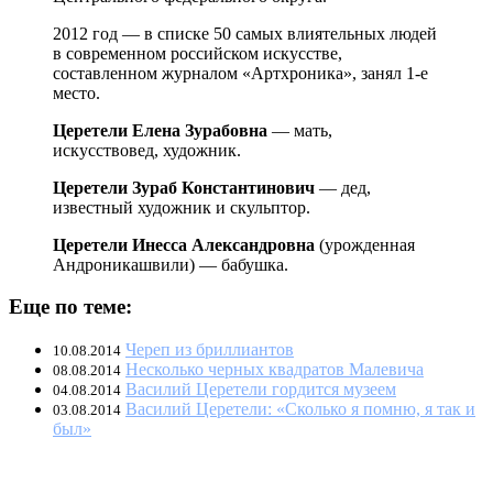
2012 год — в списке 50 самых влиятельных людей
в современном российском искусстве,
составленном журналом «Артхроника», занял 1-е
место.
Церетели Елена Зурабовна
— мать,
искусствовед, художник.
Церетели Зураб Константинович
— дед,
известный художник и скульптор.
Церетели Инесса Александровна
(урожденная
Андроникашвили) — бабушка.
Еще по теме:
Череп из бриллиантов
10.08.2014
Несколько черных квадратов Малевича
08.08.2014
Василий Церетели гордится музеем
04.08.2014
Василий Церетели: «Сколько я помню, я так и
03.08.2014
был»