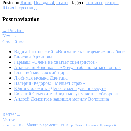
Posted in
Кино
,
Правда 24
,
Театр
|
Tagged
актрисы
,
театры
,
Юлия Пересильд
|
Post navigation
← Previous
Next →
Случайное
Вадим Покровский: «Внимание к эпидемиям ослабло»
Биотоки Архипова
Гармаш: «Очень не хватает сценаристов»
Анастасия Волочкова: «Хочу, чтобы папа заговорил»
Большой московский цирк
Любимая музыка Джигана
Валерий Федоров: «Мешает страх»
Юрий Соломин: «Денег с меня уже не берут»
Евгений Стычкин: «Люди могут упасть в обморок»
Андрей Дементьев защищал могилу Волошина
Refresh...
Метки
«Квартет И»
«Машина времени»
Правда24
ВИА Гра
Захар Прилепин