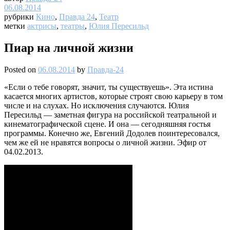
06.08.2014
рубрики
Кино
,
Правда 24
,
Театр
метки
актрисы
,
театры
,
Юлия Пересильд
Пиар на личной жизни
Posted on
06.08.2014
by
Правда-24
«Если о тебе говорят, значит, ты существуешь». Эта истина
касается многих артистов, которые строят свою карьеру в том
числе и на слухах. Но исключения случаются. Юлия
Пересильд — заметная фигура на российской театральной и
кинематографической сцене. И она — сегодняшняя гостья
программы. Конечно же, Евгений Додолев поинтересовался,
чем же ей не нравятся вопросы о личной жизни. Эфир от
04.02.2013.