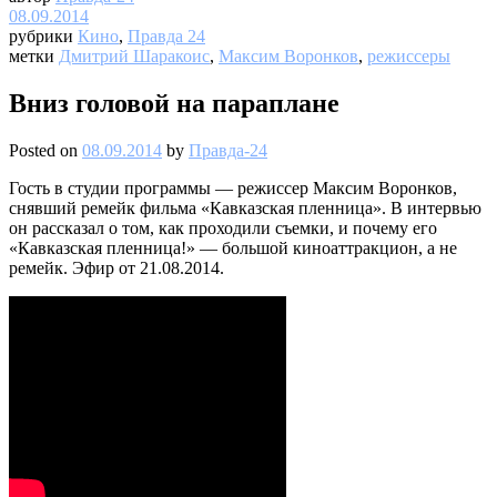
08.09.2014
рубрики
Кино
,
Правда 24
метки
Дмитрий Шаракоис
,
Максим Воронков
,
режиссеры
Вниз головой на параплане
Posted on
08.09.2014
by
Правда-24
Гость в студии программы — режиссер Максим Воронков,
снявший ремейк фильма «Кавказская пленница». В интервью
он рассказал о том, как проходили съемки, и почему его
«Кавказская пленница!» — большой киноаттракцион, а не
ремейк. Эфир от 21.08.2014.