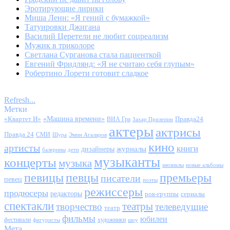
Эротирующие лирики
Миша Ленн: «Я гений с бумажкой»
Татуировки Джигана
Василий Церетели не любит соцреализм
Мужик в триколоре
Светлана Сурганова стала пациенткой
Евгений Фридлянд: «Я не считаю себя глупым»
Робертино Лорети готовит сладкое
Refresh...
Метки
«Квартет И»
«Машина времени»
Правда24
ВИА Гра
Захар Прилепин
актеры
актрисы
Правда 24
СМИ
Шура
Эмин Агаларов
кино
артисты
книги
журналы
дизайнеры
балерины
дети
музыканты
концерты
музыка
мюзиклы
новые альбомы
певицы
певцы
премьеры
писатели
певец
поэты
режиссеры
продюсеры
редакторы
сериалы
рок-группы
спектакли
театры
творчество
телеведущие
театр
фильмы
юбилеи
фестивали
художники
фигуристы
шоу
Мета