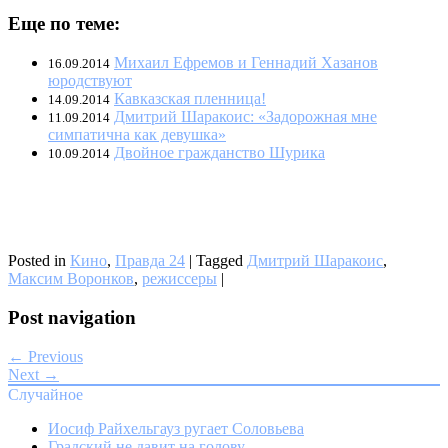
Еще по теме:
Михаил Ефремов и Геннадий Хазанов
16.09.2014
юродствуют
Кавказская пленница!
14.09.2014
Дмитрий Шаракоис: «Задорожная мне
11.09.2014
симпатична как девушка»
Двойное гражданство Шурика
10.09.2014
Posted in
Кино
,
Правда 24
|
Tagged
Дмитрий Шаракоис
,
Максим Воронков
,
режиссеры
|
Post navigation
← Previous
Next →
Случайное
Иосиф Райхельгауз ругает Соловьева
Градский не давит на голову