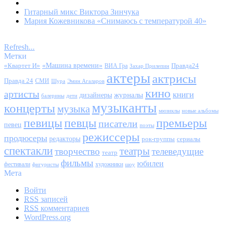
Гитарный микс Виктора Зинчука
Мария Кожевникова «Снимаюсь с температурой 40»
Refresh...
Метки
«Квартет И»
«Машина времени»
Правда24
ВИА Гра
Захар Прилепин
актеры
актрисы
Правда 24
СМИ
Шура
Эмин Агаларов
кино
артисты
книги
журналы
дизайнеры
балерины
дети
музыканты
концерты
музыка
мюзиклы
новые альбомы
певицы
певцы
премьеры
писатели
певец
поэты
режиссеры
продюсеры
редакторы
сериалы
рок-группы
спектакли
театры
творчество
телеведущие
театр
фильмы
юбилеи
фестивали
художники
фигуристы
шоу
Мета
Войти
RSS
записей
RSS
комментариев
WordPress.org