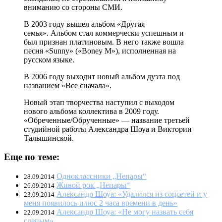
вниманию со стороны СМИ.
В 2003 году вышел альбом «Другая
семья». Альбом стал коммерчески успешным и
был признан платиновым. В него также вошла
песня «Sunny» («Boney M»), исполненная на
русском языке.
В 2006 году выходит новый альбом дуэта под
названием «Все сначала».
Новый этап творчества наступил с выходом
нового альбома коллектива в 2009 году.
«Обреченные/Обрученные» — название третьей
студийной работы Александра Шоуа и Виктории
Талышинской.
Еще по теме:
Одноклассники „Непары“
28.09.2014
Живой рок „Непары“
26.09.2014
Александр Шоуа: «Удалился из соцсетей и у
23.09.2014
меня появилось плюс 2 часа времени в день»
Александр Шоуа: «Не могу назвать себя
22.09.2014
слепым»