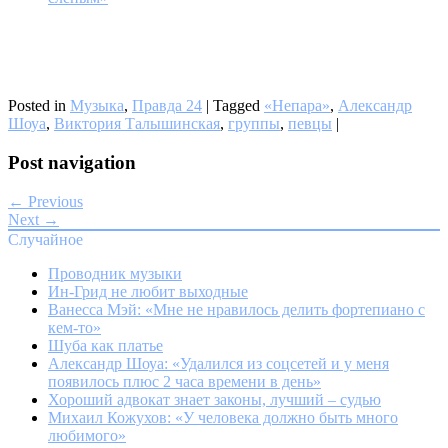
Posted in
Музыка
,
Правда 24
|
Tagged
«Непара»
,
Александр
Шоуа
,
Виктория Талышинская
,
группы
,
певцы
|
Post navigation
← Previous
Next →
Случайное
Проводник музыки
Ин-Грид не любит выходные
Ванесса Мэй: «Мне не нравилось делить фортепиано с
кем-то»
Шуба как платье
Александр Шоуа: «Удалился из соцсетей и у меня
появилось плюс 2 часа времени в день»
Хороший адвокат знает законы, лучший – судью
Михаил Кожухов: «У человека должно быть много
любимого»