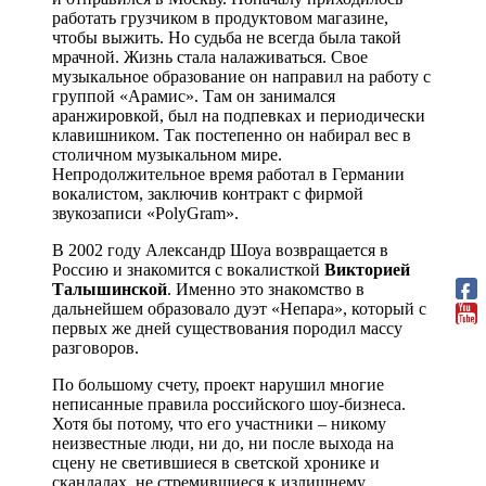
работать грузчиком в продуктовом магазине,
чтобы выжить. Но судьба не всегда была такой
мрачной. Жизнь стала налаживаться. Свое
музыкальное образование он направил на работу с
группой «Арамис». Там он занимался
аранжировкой, был на подпевках и периодически
клавишником. Так постепенно он набирал вес в
столичном музыкальном мире.
Непродолжительное время работал в Германии
вокалистом, заключив контракт с фирмой
звукозаписи «PolyGram».
В 2002 году Александр Шоуа возвращается в
Россию и знакомится с вокалисткой
Викторией
Талышинской
. Именно это знакомство в
дальнейшем образовало дуэт «Непара», который с
первых же дней существования породил массу
разговоров.
По большому счету, проект нарушил многие
неписанные правила российского шоу-бизнеса.
Хотя бы потому, что его участники – никому
неизвестные люди, ни до, ни после выхода на
сцену не светившиеся в светской хронике и
скандалах, не стремившиеся к излишнему