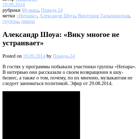
19.09.2014
рубрики
Музыка
,
Правда 24
метки
«Непара»
,
Александр Шоуа
,
Виктория Талышинская
,
группы
,
певцы
Александр Шоуа: «Вику многое не
устраивает»
Posted on
19.09.2014
by
Правда-24
В гостях у программы побывали участники группы «Непара».
В интервью они рассказали о своем возвращении в шоу-
бизнес, а также о том, почему, по их мнению, музыкантам не
следует заниматься политикой. Эфир от 29.08.2014.