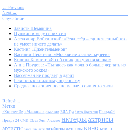
← Previous
Next →
Случайное
Зависть Шемякина
Пушкин в меру своих сил
Александр Войтинский: «Режиссёр – единственный кто
не умеет ничего делать»
Кастинг „Джентельменов“
Василий Церетели: «Москве не хватает музеев»
Кирилл Кемниц: «Я собачник, но у меня кошки»
Анна Прудова: «Пытаюсь как можно больше черпать из
мужского хоккея»
Вассерман не продает, а дарит
Ревность к книжному персонажу
Среднее неоконченное не мешает сочинять стихи
Refresh...
Метки
«Квартет И»
«Машина времени»
Правда24
ВИА Гра
Захар Прилепин
актеры
актрисы
Правда 24
СМИ
Шура
Эмин Агаларов
кино
артисты
книги
журналы
дизайнеры
балерины
дети