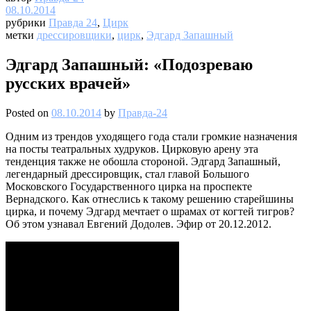
08.10.2014
рубрики
Правда 24
,
Цирк
метки
дрессировщики
,
цирк
,
Эдгард Запашный
Эдгард Запашный: «Подозреваю
русских врачей»
Posted on
08.10.2014
by
Правда-24
Одним из трендов уходящего года стали громкие назначения
на посты театральных худруков. Цирковую арену эта
тенденция также не обошла стороной. Эдгард Запашный,
легендарный дрессировщик, стал главой Большого
Московского Государственного цирка на проспекте
Вернадского. Как отнеслись к такому решению старейшины
цирка, и почему Эдгард мечтает о шрамах от когтей тигров?
Об этом узнавал Евгений Додолев. Эфир от 20.12.2012.