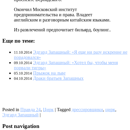
Окончил Московский институт
предпринимательства и права. Владеет
английским и разговорным китайским языками.
Из развлечений предпочитает бильярд, боулинг..
Еще по теме:
Эдгард Запашный: «Я еще ни разу искренне не
11.10.2014
порадовался»
Эдгард Запашный: «Хотел бы, чтобы меня
09.10.2014
порвали тигры»
Прыжок на льве
05.10.2014
Драки братьев Запашных
04.10.2014
Posted in
Правда 24
,
Цирк
|
Tagged
дрессировщики
,
цирк
,
Эдгард Запашный
|
Post navigation