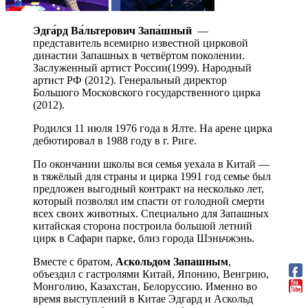
Эдга́рд Ва́льтерович Запа́шный
—
представитель всемирно известной цирковой
династии Запашных в четвёртом поколении.
Заслуженный артист России(1999). Народный
артист РФ (2012). Генеральный директор
Большого Московского государственного цирка
(2012).
Родился 11 июля 1976 года в Ялте. На арене цирка
дебютировал в 1988 году в г. Риге.
По окончании школы вся семья уехала в Китай —
в тяжёлый для страны и цирка 1991 год семье был
предложен выгодный контракт на несколько лет,
который позволял им спасти от голодной смерти
всех своих животных. Специально для Запашных
китайская сторона построила большой летний
цирк в Сафари парке, близ города Шэньчжэнь.
Вместе с братом,
Аскольдом Запашным
,
объездил с гастролями Китай, Японию, Венгрию,
Монголию, Казахстан, Белоруссию. Именно во
время выступлений в Китае Эдгард и Аскольд