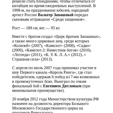
решили стать блондинами, чтобы отличаться от
китайцев во время ежедневных выступлений. В
1998-м, на праздновании юбилея, народный
артист России
Вальтер Запашный
передал
сыновьям аттракцион «Среди хищников».
Рост — 189 см, вес — 95 кг.
Вместе с братом создал «Цирк братьев Запашных»,
а также много цирковых шоу, среди которых
«Колизей» (2007), «Камелот» (2008), «Садко»
(2009), «Камелот-2: Наместник богов» (2010),
«Легенда» (2011), «К. У. К. Л. А.» (2012), «
Страшная сила» (2013).
С апреля по июль 2007 года принимал участие в
шоу Первого канала «Король Ринга», где стал
победителем, одержав 6 побед из 7-ми возможных
в промежуточных боях. Выиграл по очкам
финальный бой с
Евгением Дятловым
(при
минимальном преимуществе).
20 ноября 2012 года Министерством культуры РФ
назначен на должность директора Большого
Московского Государственного цирка на
проспекте Вернадского.