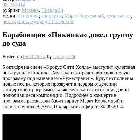
08.10.2014
рубрики
Музыка
,
Правда 24
метки
«Пикник»
,
концерты
,
Марат Корчемный
,
музыканты
,
рок-группы
,
Эдмунд Шклярский
Барабанщик «Пикника» довел группу
до суда
Posted on
08.10.2014
by
Правда-24
5 октября на сцене «Крокус Сити Холла» выступит культовая
рок-группа «Пикник». Музыканты представят свою новую
программу под названием «Чужестранец». Будут исполнены
новые песни, которые прозвучат в первом отделении
концертной программы, также музыканты исполнят давно
полюбившиеся композиции. Подробнее о концерте в
программе рассказали бас-гитарист Марат Корчемный и
солист группы Эдмунд Шклярский. Эфир от 30.09.2014.