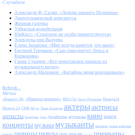
Случайное
Александр Ф. Скляр: «Люблю раннего Пелевина»
Джентельменский перезапуск
Жирная галочка
Узбекская колыбельная
ЮрКисс: «Спиртное не особо приветствуется»
Анекдоты про Валуева
Елена Захарова: «Мне всегда кажется, что мало»
Евгений Герчаков: «Сын пародирует Лепса и
Киркорова»
Гарик Сукачев: «Все новаторское пришло из
музыкального видео»
Александр Маленков: «Китайцы меня разочаровали»
Refresh...
Метки
«Квартет И»
«Машина времени»
Правда24
ВИА Гра
Захар Прилепин
актеры
актрисы
Правда 24
СМИ
Шура
Эмин Агаларов
кино
артисты
книги
журналы
дизайнеры
балерины
дети
музыканты
концерты
музыка
мюзиклы
новые альбомы
певицы
певцы
премьеры
писатели
певец
поэты