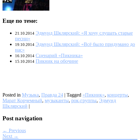
Еще по теме:
Эдмунд Шклярский: «Я хочу слушать старые
21.10.2014
песни»
Эдмунд Шклярский: «Всё было придумано до
19.10.2014
нас»
Сценарий «Пикника»
16.10.2014
Пикник на обочине
15.10.2014
Posted in
Музыка
,
Правда 24
|
Tagged
«Пикник»
,
концерты
,
Марат Корчемный
,
музыканты
,
рок-группы
,
Эдмунд
Шклярский
|
Post navigation
← Previous
Next →