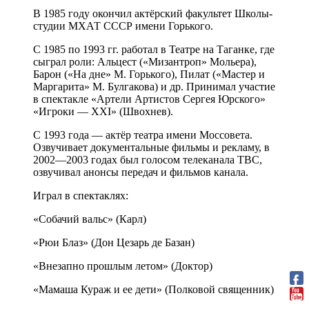
В 1985 году окончил актёрский факультет Школы-
студии МХАТ СССР имени Горького.
С 1985 по 1993 гг. работал в Театре на Таганке, где
сыграл роли: Альцест («Мизантроп» Мольера),
Барон («На дне» М. Горького), Пилат («Мастер и
Маргарита» М. Булгакова) и др. Принимал участие
в спектакле «Артели Артистов Сергея Юрского»
«Игроки — XXI» (Швохнев).
С 1993 года — актёр театра имени Моссовета.
Озвучивает документальные фильмы и рекламу, в
2002—2003 годах был голосом телеканала ТВС,
озвучивал анонсы передач и фильмов канала.
Играл в спектаклях:
«Собачий вальс» (Карл)
«Рюи Блаз» (Дон Цезарь де Базан)
«Внезапно прошлым летом» (Доктор)
«Мамаша Кураж и ее дети» (Полковой священник)