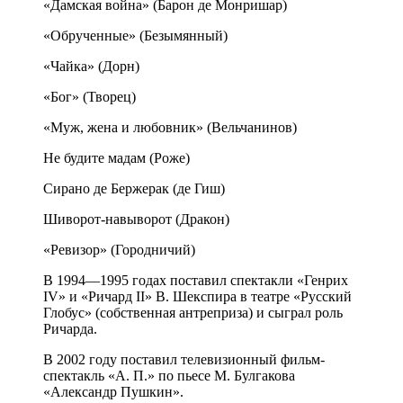
«Дамская война» (Барон де Монришар)
«Обрученные» (Безымянный)
«Чайка» (Дорн)
«Бог» (Творец)
«Муж, жена и любовник» (Вельчанинов)
Не будите мадам (Роже)
Сирано де Бержерак (де Гиш)
Шиворот-навыворот (Дракон)
«Ревизор» (Городничий)
В 1994—1995 годах поставил спектакли «Генрих
IV» и «Ричард II» В. Шекспира в театре «Русский
Глобус» (собственная антреприза) и сыграл роль
Ричарда.
В 2002 году поставил телевизионный фильм-
спектакль «А. П.» по пьесе М. Булгакова
«Александр Пушкин».