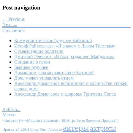
Post navigation
← Previous
Next →
Случайное
Коммунистическое будущее Бабкиной
Иосиф Райхельгауз: «Я знаком с Львом Толстым»
Сумасшедшие родители
Дмитрий Ревякин: «Я был раздавлен Майданом»
Свидание в грязи
Бывшее будущее
Домашние дела мешают Лене Катиной
Дочь может управлять отцом
Александр Домогаров вспоминает о количестве этажей
своего дома
Александр Домогаров о здоровье Григория Лепса
Refresh...
Метки
«Квартет И»
«Машина времени»
Правда24
ВИА Гра
Захар Прилепин
актеры
актрисы
Правда 24
СМИ
Шура
Эмин Агаларов