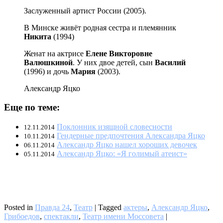
Заслуженный артист России (2005).
В Минске живёт родная сестра и племянник
Никита
(1994)
Женат на актрисе
Елене Викторовне
Валюшкиной
. У них двое детей, сын
Василий
(1996) и дочь
Мария
(2003).
Александр Яцко
Еще по теме:
Поклонник изящной словесности
12.11.2014
Гендерные предпочтения Александра Яцко
10.11.2014
Александр Яцко нашел хороших девочек
06.11.2014
Александр Яцко: «Я голимый атеист»
05.11.2014
Posted in
Правда 24
,
Театр
|
Tagged
актеры
,
Александр Яцко
,
Грибоедов
,
спектакли
,
Театр имени Моссовета
|