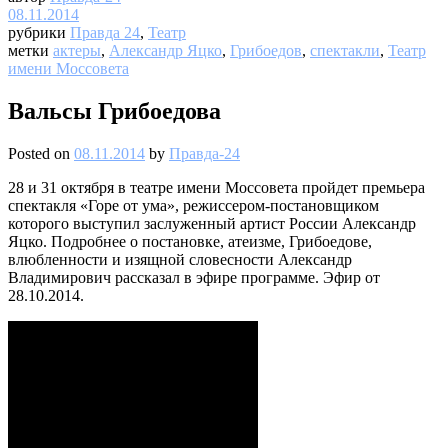
08.11.2014
рубрики
Правда 24
,
Театр
метки
актеры
,
Александр Яцко
,
Грибоедов
,
спектакли
,
Театр
имени Моссовета
Вальсы Грибоедова
Posted on
08.11.2014
by
Правда-24
28 и 31 октября в театре имени Моссовета пройдет премьера
спектакля «Горе от ума», режиссером-постановщиком
которого выступил заслуженный артист России Александр
Яцко. Подробнее о постановке, атеизме, Грибоедове,
влюбленности и изящной словесности Александр
Владимирович рассказал в эфире программе. Эфир от
28.10.2014.