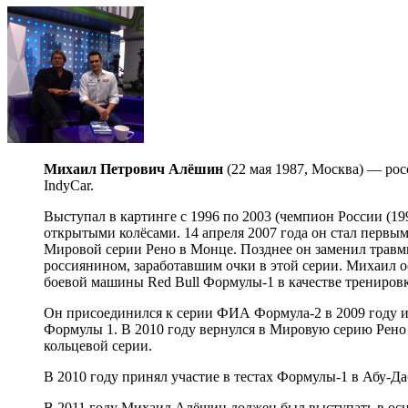
Михаил Петрович Алёшин
(22 мая 1987, Москва) — рос
IndyCar.
Выступал в картинге с 1996 по 2003 (чемпион России (19
открытыми колёсами. 14 апреля 2007 года он стал первым
Мировой серии Рено в Монце. Позднее он заменил трав
россиянином, заработавшим очки в этой серии. Михаил ос
боевой машины Red Bull Формулы-1 в качестве тренировк
Он присоединился к серии ФИА Формула-2 в 2009 году и
Формулы 1. В 2010 году вернулся в Мировую серию Рено 3
кольцевой серии.
В 2010 году принял участие в тестах Формулы-1 в Абу-Даб
В 2011 году Михаил Алёшин должен был выступать в основ