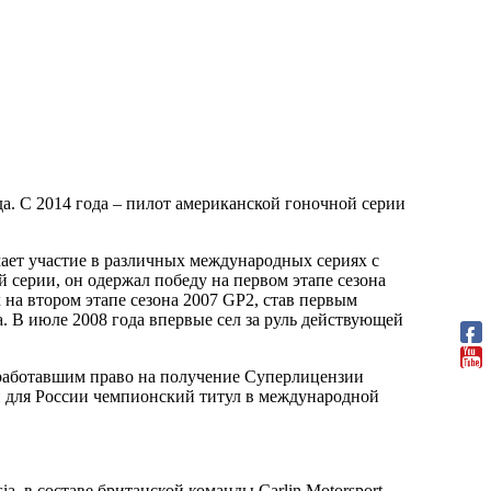
а. С 2014 года – пилот американской гоночной серии
мает участие в различных международных сериях с
 серии, он одержал победу на первом этапе сезона
 на втором этапе сезона 2007 GP2, став первым
. В июле 2008 года впервые сел за руль действующей
аработавшим право на получение Суперлицензии
ый для России чемпионский титул в международной
 в составе британской команды Carlin Motorsport,