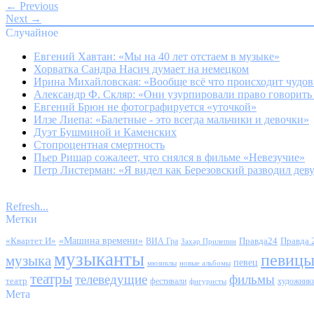
← Previous
Next →
Случайное
Евгений Хавтан: «Мы на 40 лет отстаем в музыке»
Хорватка Сандра Насич думает на немецком
Ирина Михайловская: «Вообще всё что происходит чудо
Александр Ф. Скляр: «Они узурпировали право говорить з
Евгений Брюн не фотографируется «уточкой»
Илзе Лиепа: «Балетные - это всегда мальчики и девочки»
Дуэт Бушминой и Каменских
Стопроцентная смертность
Пьер Ришар сожалеет, что снялся в фильме «Невезучие»
Петр Листерман: «Я видел как Березовский разводил дев
Refresh...
Метки
«Квартет И»
«Машина времени»
Правда24
Правда 
ВИА Гра
Захар Прилепин
музыканты
певиц
музыка
певец
мюзиклы
новые альбомы
театры
телеведущие
фильмы
театр
фестивали
художник
фигуристы
Мета