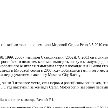
сийский автогонщик, чемпион Мировой Серии Рено 3.5 2010 год
98, 1999, 2000), чемпион Скандинавии (2002)). С 2003 он прини
 российским пилотом, кто смог выиграть гонку в международной
мированного
Михаэля Аммермюллера
в команде ART Grand Prix
тался в Мировой серии в 2008 году, добившись там пятого места
и перед участием в автошоу Moscow City Racing.
, заняв 3 итоговое место, стал первым российским гонщиком, з
,5, где выступил за команду Carlin Motorsport и завоевал перв
и в составе команды Renault F1.
ном чемпионате Серии GP2, а также в азиатской серии GP2 Asia,