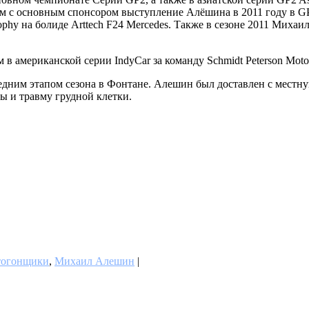
ем с основным спонсором выступление Алёшина в 2011 году в GP
ophy на болиде Arttech F24 Mercedes. Также в сезоне 2011 Миха
 американской серии IndyCar за команду Schmidt Peterson Motor
едним этапом сезона в Фонтане. Алешин был доставлен с местну
ы и травму грудной клетки.
тогонщики
,
Михаил Алешин
|