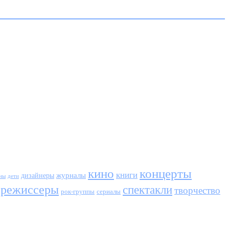
кино
концерты
книги
журналы
дизайнеры
ны
дети
режиссеры
спектакли
творчество
сериалы
рок-группы