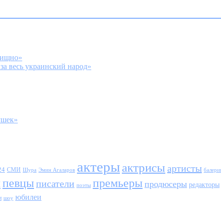
вищно»
а весь украинский народ»
ушек»
актеры
актрисы
артисты
24
СМИ
Шура
балери
Эмин Агаларов
ы
певцы
премьеры
писатели
продюсеры
редакторы
поэты
юбилеи
и
шоу