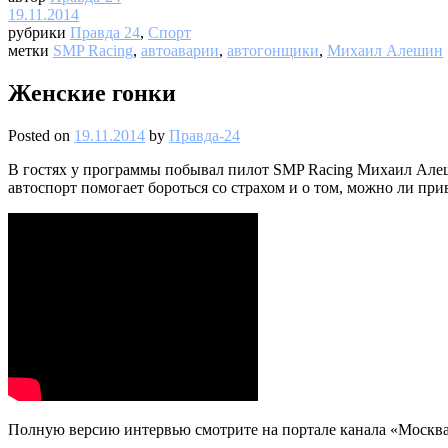
19.11.2014
рубрики
Правда 24
,
Спорт
метки
SMP Racing
,
автоаварии
,
автогонщики
,
Михаил Алешин
Женские гонки
Posted on
19.11.2014
by
Правда-24
В гостях у программы побывал пилот SMP Racing Михаил Алеши
автоспорт помогает бороться со страхом и о том, можно ли при
Полную версию интервью смотрите на портале канала «Москва 2