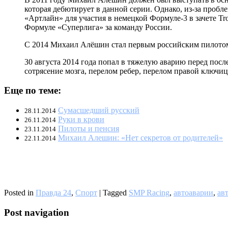
которая дебютирует в данной серии. Однако, из-за пробл
«Артлайн» для участия в немецкой Формуле-3 в зачете Tr
Формуле «Суперлига» за команду России.
С 2014 Михаил Алёшин стал первым российским пилотом в
30 августа 2014 года попал в тяжелую аварию перед посл
сотрясение мозга, перелом ребер, перелом правой ключиц
Еще по теме:
Сумасшедший русский
28.11.2014
Руки в крови
26.11.2014
Пилоты и пенсия
23.11.2014
Михаил Алешин: «Нет секретов от родителей»
22.11.2014
Posted in
Правда 24
,
Спорт
|
Tagged
SMP Racing
,
автоаварии
,
ав
Post navigation