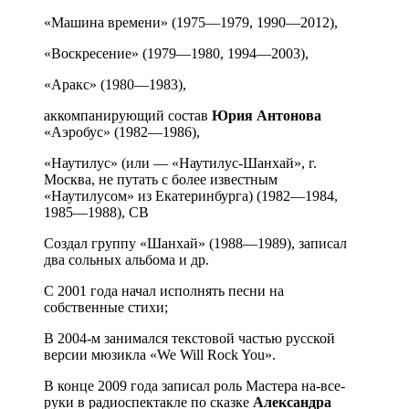
«Машина времени» (1975—1979, 1990—2012),
«Воскресение» (1979—1980, 1994—2003),
«Аракс» (1980—1983),
аккомпанирующий состав
Юрия
Антонова
«Аэробус» (1982—1986),
«Наутилус» (или — «Наутилус-Шанхай», г.
Москва, не путать с более известным
«Наутилусом» из Екатеринбурга) (1982—1984,
1985—1988), СВ
Создал группу «Шанхай» (1988—1989), записал
два сольных альбома и др.
С 2001 года начал исполнять песни на
собственные стихи;
В 2004-м занимался текстовой частью русской
версии мюзикла «We Will Rock You».
В конце 2009 года записал роль Мастера на-все-
руки в радиоспектакле по сказке
Александра