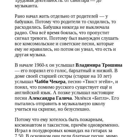
Трудовая деятельность: от санитара — до
музыканта.
Рано начал жить отдельно от родителей — у
бабушки. Потому что родители то сходились, то
расходились. Бабушка никогда не выключала
радио. Она всё время боялась, что пропустит
сигнал тревоги. Поэтому был вынужден слушать
все комсомольские и советские песни, которые
ему не нравились, но потом он узнал, что есть и
другая музыка.
В начале 1960-х он услышал
Владимира Трошина
— его поразил его голос, бархатный и низкий. В
доме своей старшей сестры (старше на 10 лет)
услышал
Чабби Чекера
, песню «Твист эгейн», и
понял, что помимо русского существует ещё и
английский язык. А позже услышал настоящие
песни
Александра
Галича
. Увлёкся «Битлз». Его
пытались отправить в музыкальную школу
учиться на скрипке, но безуспешно.
Потому что ему хотелось быть пожарным,
космонавтом и таксистом, причём одновременно.
Играл в полудворовых командах на гитарах за
7.50. В основном они пели блатные песни, мимо