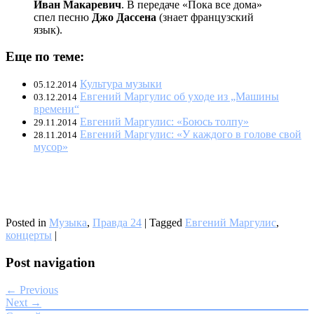
Иван Макаревич
. В передаче «Пока все дома»
спел песню
Джо Дассена
(знает французский
язык).
Еще по теме:
Культура музыки
05.12.2014
Евгений Маргулис об уходе из „Машины
03.12.2014
времени“
Евгений Маргулис: «Боюсь толпу»
29.11.2014
Евгений Маргулис: «У каждого в голове свой
28.11.2014
мусор»
Posted in
Музыка
,
Правда 24
|
Tagged
Евгений Маргулис
,
концерты
|
Post navigation
← Previous
Next →