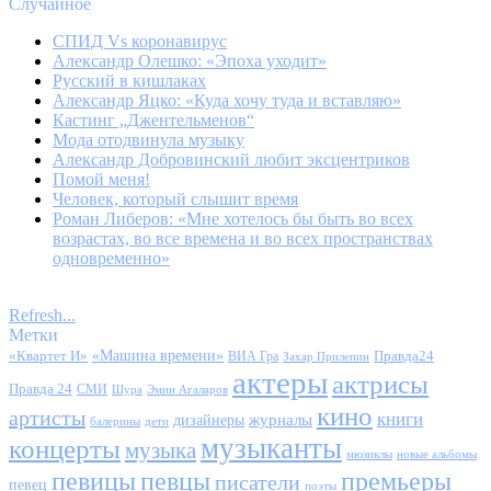
Случайное
СПИД Vs коронавирус
Александр Олешко: «Эпоха уходит»
Русский в кишлаках
Александр Яцко: «Куда хочу туда и вставляю»
Кастинг „Джентельменов“
Мода отодвинула музыку
Александр Добровинский любит эксцентриков
Помой меня!
Человек, который слышит время
Роман Либеров: «Мне хотелось бы быть во всех
возрастах, во все времена и во всех пространствах
одновременно»
Refresh...
Метки
«Квартет И»
«Машина времени»
Правда24
ВИА Гра
Захар Прилепин
актеры
актрисы
Правда 24
СМИ
Шура
Эмин Агаларов
кино
артисты
книги
журналы
дизайнеры
балерины
дети
музыканты
концерты
музыка
мюзиклы
новые альбомы
певицы
певцы
премьеры
писатели
певец
поэты