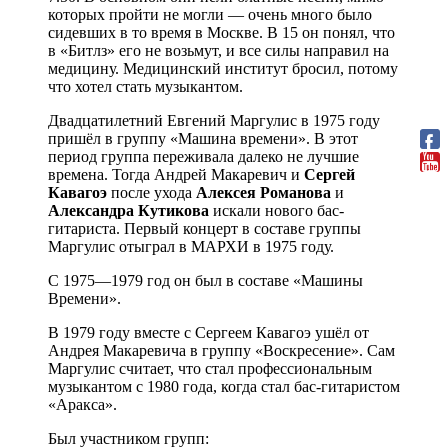
которых пройти не могли — очень много было
сидевших в то время в Москве. В 15 он понял, что
в «Битлз» его не возьмут, и все силы направил на
медицину. Медицинский институт бросил, потому
что хотел стать музыкантом.
Двадцатилетний Евгений Маргулис в 1975 году
пришёл в группу «Машина времени». В этот
период группа переживала далеко не лучшие
времена. Тогда Андрей Макаревич и
Сергей
Кавагоэ
после ухода
Алексея
Романова
и
Александра
Кутикова
искали нового бас-
гитариста. Первый концерт в составе группы
Маргулис отыграл в МАРХИ в 1975 году.
С 1975—1979 год он был в составе «Машины
Времени».
В 1979 году вместе с Сергеем Кавагоэ ушёл от
Андрея Макаревича в группу «Воскресение». Сам
Маргулис считает, что стал профессиональным
музыкантом с 1980 года, когда стал бас-гитаристом
«Аракса».
Был участником групп: