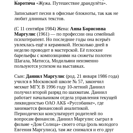
Коротича
«Жужа. Путешествие драндулёта».
Записывает песни в офисные блокноты, так как не
любит длинных текстов.
(C 11 сентября 1984) Жена:
Анна Борисовна
Маргулис
(1961) — по профессии она семейный
психотерапевт. Но последние годы она всерьёз
увлеклась ещё и керамикой. Несколько дней в
неделю проводит в мастерской. Её плоские
барельефы с композициями на сюжеты полотен
Шагала, Матисса, Модильяни неизменно
пользуются успехом на выставках.
Сын:
Даниил
Маргулис
(род. 21 января 1986 года)
учился в Московской школе № 57, закончил
мехмат МГУ, В 1996 году 10-летний Даниил
получил второй разряд по шахматам. Даниил
работает начальником отдела управления текущей
ликвидностью ОАО АКБ «Руссобанке», где
занимается финансовой аналитикой.
Периодически консультирует родителей по
вопросам финансов. Даниил Маргулис сыграл в
фильме «Дом Солнца» своего отца (роль молодого
Евгения Маргулиса), там же снимался и его друг