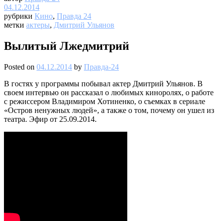
04.12.2014
рубрики
Кино
,
Правда 24
метки
актеры
,
Дмитрий Ульянов
Вылитый Лжедмитрий
Posted on
04.12.2014
by
Правда-24
В гостях у программы побывал актер Дмитрий Ульянов. В
своем интервью он рассказал о любимых киноролях, о работе
с режиссером Владимиром Хотиненко, о съемках в сериале
«Остров ненужных людей», а также о том, почему он ушел из
театра. Эфир от 25.09.2014.