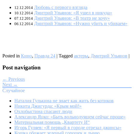
Любовь с первого взгляда
12.12.2014
Дмитрий Ульянов: «Я ушел в никуда»
10.12.2014
Дмитрий Ульянов: «В театр не хочу»
07.12.2014
Дмитрий Ульянов: «Нужно убить и убиваем»
06.12.2014
Posted in
Кино
,
Правда 24
|
Tagged
актеры
,
Дмитрий Ульянов
|
Post navigation
← Previous
Next →
Случайное
Наталия Гулькина не знает как жить без котиков
Никита Джигурда: «Крым мой!»
Охлобыстина спасают люди
Александр Яцко: «Быть вольнодумцем сейчас проще»
Материальная помощь „Квартету И“
Игорь Гуляев: «Я первый в городе отрезал джинсы»
Кошка обожает зеленый горошек и дыню