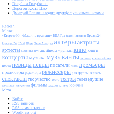
Голуби и Голубкина
Дорогой Костя Цзю
Дмитрий Ревякин водит дружбу с уличными котами
Refresh...
Метки
«Квартет И»
«Машина времени»
Правда24
ВИА Гра
Захар Прилепин
актеры
актрисы
Правда 24
СМИ
Шура
Эмин Агаларов
кино
артисты
книги
журналы
дизайнеры
балерины
дети
музыканты
концерты
музыка
мюзиклы
новые альбомы
певицы
певцы
премьеры
писатели
певец
поэты
режиссеры
продюсеры
редакторы
сериалы
рок-группы
спектакли
театры
творчество
телеведущие
театр
фильмы
юбилеи
фестивали
художники
фигуристы
шоу
Мета
Войти
RSS
записей
RSS
комментариев
WordPress.org