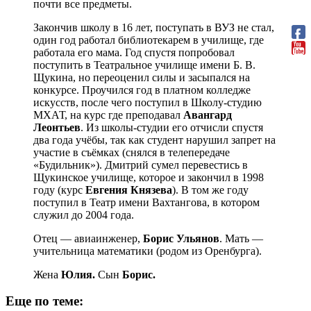
почти все предметы.
Закончив школу в 16 лет, поступать в ВУЗ не стал,
один год работал библиотекарем в училище, где
работала его мама. Год спустя попробовал
поступить в Театральное училище имени Б. В.
Щукина, но переоценил силы и засыпался на
конкурсе. Проучился год в платном колледже
искусств, после чего поступил в Школу-студию
МХАТ, на курс где преподавал
Авангард
Леонтьев
. Из школы-студии его отчисли спустя
два года учёбы, так как студент нарушил запрет на
участие в съёмках (снялся в телепередаче
«Будильник»). Дмитрий сумел перевестись в
Щукинское училище, которое и закончил в 1998
году (курс
Евгения Князева
). В том же году
поступил в Театр имени Вахтангова, в котором
служил до 2004 года.
Отец — авиаинженер,
Борис Ульянов
. Мать —
учительница математики (родом из Оренбурга).
Жена
Юлия.
Сын
Борис.
Еще по теме: