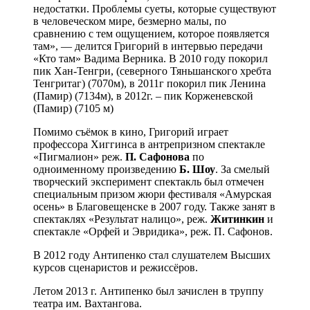
недостатки. Проблемы суеты, которые существуют
в человеческом мире, безмерно малы, по
сравнению с тем ощущением, которое появляется
там», — делится Григорий в интервью передачи
«Кто там» Вадима Верника. В 2010 году покорил
пик Хан-Тенгри, (северного Тяньшанского хребта
Тенгритаг) (7070м), в 2011г покорил пик Ленина
(Памир) (7134м), в 2012г. – пик Корженевской
(Памир) (7105 м)
Помимо съёмок в кино, Григорий играет
профессора Хиггинса в антрепризном спектакле
«Пигмалион» реж.
П. Сафонова
по
одноименному произведению
Б. Шоу
. За смелый
творческий эксперимент спектакль был отмечен
специальным призом жюри фестиваля «Амурская
осень» в Благовещенске в 2007 году. Также занят в
спектаклях «Результат налицо», реж.
Житинкин
и
спектакле «Орфей и Эвридика», реж. П. Сафонов.
В 2012 году Антипенко стал слушателем Высших
курсов сценаристов и режиссёров.
Летом 2013 г. Антипенко был зачислен в труппу
театра им. Вахтангова.