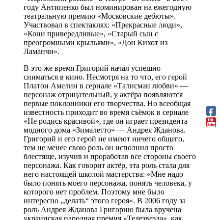
году Антипенко был номинирован на ежегодную
театральную премию «Московские дебюты».
Участвовал в спектаклях: «Прекрасные люди»,
«Кони привередливые», «Старый сын с
преогромными крыльями», «Дон Кихот из
Ламанчи».
В это же время Григорий начал успешно
сниматься в кино. Несмотря на то что, его герой
Платон Амелин в сериале «Талисман любви» —
персонаж отрицательный, у актёра появляются
первые поклонники его творчества. Но всеобщая
известность приходит во время съёмок в сериале
«Не родись красивой», где он играет президента
модного дома «Зималетто» — Андрея Жданова.
Григорий и его герой не имеют ничего общего,
тем не менее свою роль он исполнил просто
блестяще, изучив и проработав все стороны своего
персонажа. Как говорит актёр, эта роль стала для
него настоящей школой мастерства: «Мне надо
было понять моего персонажа, понять человека, у
которого нет проблем. Поэтому мне было
интересно „делать“ этого героя». В 2006 году за
роль Андрея Жданова Григорию была вручена
украинская народная премия «Телезвезда», как