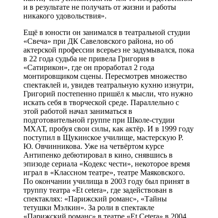
и в результате не получать от жизни и работы
никакого удовольствия».
Ещё в юности он занимался в театральной студии
«Свеча» при ДК Савеловского района, но об
актерской профессии всерьез не задумывался, пока
в 22 года судьба не привела Григория в
«Сатирикон», где он проработал 2 года
монтировщиком сцены. Пересмотрев множество
спектаклей и, увидев театральную кухню изнутри,
Григорий постепенно пришёл к мысли, что нужно
искать себя в творческой среде. Параллельно с
этой работой начал заниматься в
подготовительной группе при Школе-студии
МХАТ, пробуя свои силы, как актёр. И в 1999 году
поступил в Щукинское училище, мастерскую Р.
Ю. Овчинникова. Уже на четвёртом курсе
Антипенко дебютировал в кино, снявшись в
эпизоде сериала «Кодекс чести», некоторое время
играл в «Классном театре», театре Маяковского.
По окончании училища в 2003 году был принят в
труппу театра «Et cetera», где задействован в
спектаклях: «Парижский романс», «Тайны
тетушки Мэлкин». За роли в спектакле
«Парижский романс» в театре «Et Cetera» в 2004