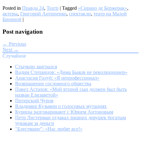
Posted in
Правда 24
,
Театр
|
Tagged
«Сирано де Бержерак»
,
актеры
,
Григорий Антипенко
,
спектакли
,
театр на Малой
Бронной
|
Post navigation
← Previous
Next →
Случайное
Стычкин заигрался
Вадим Степанцов: «Дима Быков не революционер»
Анастасия Голуб: «Я непрофессионал»
Возвращение сословного общества
Павел Астахов: «Мой второй сын должен был быть
назван Елизаветой»
Питерский Чуров
Владимир Кузьмин о голосовых мутациях
Курицы разговаривают с Юрием Антоновым
Петр Листерман отдавал лишних девушек богатым
чувакам за деньги
"Блестящие": «Нас любят все!»