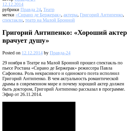
12.12.2014
рубрики
Правда 24
,
Театр
метки
«Сирано де Бержерак»
,
актеры
,
Григорий Антипенко
,
спектакли
,
театр на Малой Бронной
Григорий Антипенко: «Хороший актер
врачует душу»
Posted on
12.12.2014
by
Правда-24
29 ноября в Театре на Малой Бронной прошел спектакль по
пьесе Ростана «Сирано де Бержерак» режиссера Павла
Сафонова. Роль некрасивого и одинокого поэта исполнил
Григорий Антипенко. В чем актуальность романтической
драмы в современном мире и почему хороший актер должен
быть доктором, Григорий Антипенко рассказал в программе.
Эфир от 26.11.2014.