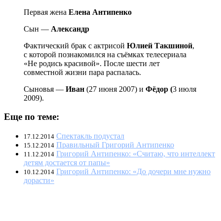
Первая жена
Елена Антипенко
Сын —
Александр
Фактический брак с актрисой
Юлией Такшиной
,
с которой познакомился на съёмках телесериала
«Не родись красивой». После шести лет
совместной жизни пара распалась.
Сыновья —
Иван
(27 июня 2007) и
Фёдор (
3 июля
2009).
Еще по теме:
Спектакль подустал
17.12.2014
Правильный Григорий Антипенко
15.12.2014
Григорий Антипенко: «Считаю, что интеллект
11.12.2014
детям достается от папы»
Григорий Антипенко: «До дочери мне нужно
10.12.2014
дорасти»