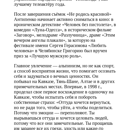
лучшему телеактёру года.
После завершения съёмок «Не родись красивой»
Антипенко начинает активно сниматься в кино: в
ироническом детективе «Человек без пистолета», в
комедии «Луна-Одесса», в историческом фильме
«Заговор», мелодраме «Разлучница», драме «Этим
вечером ангелы плакали», за которую на
фестивале имени Сергея Герасимова «Любить
человека» в Челябинске Григорию был вручен
приз за «Лучшую мужскую роль».
Главное увлечение — альпинизм, но не как спорт,
а способ восприятия жизни, что помогает осознать
себя и задуматься о вечных ценностях. Он
побывал на Кавказе, Тянь-Шане, Алтае и в других
примечательных местах. Впервые, в 1998 г.,
проделал свое первое восхождение в одиночку на
Кавказе, чтобы испытать себя и побороть
собственные страхи: «Оттуда хочется вернуться,
но не ради того, чтобы уйти, а чтобы поделиться.
Потому что эмоции — переполняют. Ты
вырываешься оттуда и хочется целовать людей,
потому что все они замечательные. Ты прощаешь
им заранее все их грехи, злость или какие-то