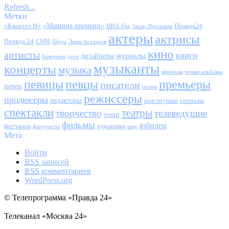
Refresh...
Метки
«Квартет И»
«Машина времени»
Правда24
ВИА Гра
Захар Прилепин
актеры
актрисы
Правда 24
СМИ
Шура
Эмин Агаларов
кино
артисты
книги
журналы
дизайнеры
балерины
дети
музыканты
концерты
музыка
мюзиклы
новые альбомы
певицы
певцы
премьеры
писатели
певец
поэты
режиссеры
продюсеры
редакторы
сериалы
рок-группы
спектакли
театры
творчество
телеведущие
театр
фильмы
юбилеи
фестивали
художники
фигуристы
шоу
Мета
Войти
RSS
записей
RSS
комментариев
WordPress.org
© Телепрограмма «Правда 24»
Телеканал «Москва 24»