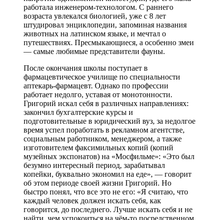
работала инженером-технологом. С раннего
возраста увлекался биологией, уже с 8 лет
штудировал энциклопедии, запоминая названия
животных на латинском языке, и мечтал о
путешествиях. Пресмыкающиеся, а особенно змеи
— самые любимые представители фауны.
После окончания школы поступает в
фармацевтическое училище по специальности
аптекарь-фармацевт. Однако по профессии
работает недолго, уставая от монотонности.
Григорий искал себя в различных направлениях:
закончил бухгалтерские курсы и
подготовительные в юридический вуз, за недолгое
время успел поработать в рекламном агентстве,
социальным работником, менеджером, а также
изготовителем факсимильных копий (копий
музейных экспонатов) на «Мосфильме»: «Это был
безумно интересный период, зарабатывал
копейки, буквально экономил на еде», — говорит
об этом периоде своей жизни Григорий. Но
быстро понял, что все это не его: «Я считаю, что
каждый человек должен искать себя, как
говорится, до последнего. Лучше искать себя и не
найти, чем успокоиться на чём-то посредственном