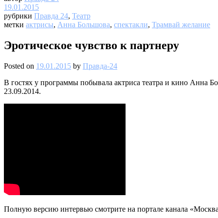
19.01.2015
рубрики
Правда 24
,
Театр
метки
актрисы
,
Анна Большова
,
спектакли
,
Трамвай желание
Эротическое чувство к партнеру
Posted on
19.01.2015
by
Правда-24
В гостях у программы побывала актриса театра и кино Анна Бо
23.09.2014.
Полную версию интервью смотрите на портале канала «Москва 2