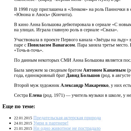
В 1998 году приглашена в «Ленком» на роль Панночки в 
«Юнона и Авось» (Кончита).
В кино Анна Большова дебютировала в сериале «С новым 
на улицах. Играла главную роль в сериале «Сваха».
Участвовала в проекте Первого канала «Звёзды на льду» 
паре с
Повиласом Ванагасом
. Пара заняла третье место
«Точь-в-точь».
По данным некоторых СМИ Анна Большова является посл
Была замужем за сводным братом
Антоном Канаевым
(р
года, единокровный брат
Давид Большов
(род. в августе
Второй муж художник
Александр Макаренко
, у них ес
Сестра
Елена
(род. 1971) — учитель музыки в школе, у н
Еще по теме:
Предательская актерская природа
22.01.2015
Умри в партнере!
24.01.2015
Ни одно животное не пострадало
21.01.2015