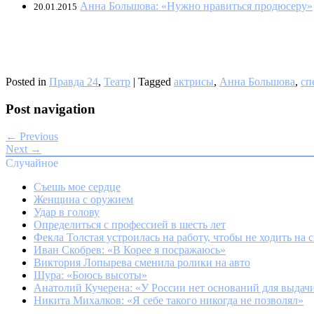
Анна Большова: «Нужно нравиться продюсеру»
20.01.2015
Posted in
Правда 24
,
Театр
|
Tagged
актрисы
,
Анна Большова
,
сп
Post navigation
← Previous
Next →
Случайное
Съешь мое сердце
Женщина с оружием
Удар в голову
Определиться с профессией в шесть лет
Фекла Толстая устроилась на работу, чтобы не ходить на 
Иван Скобрев: «В Корее я посражаюсь»
Виктория Лопырева сменила ролики на авто
Шура: «Боюсь высоты»
Анатолий Кучерена: «У России нет оснований для выдач
Никита Михалков: «Я себе такого никогда не позволял»