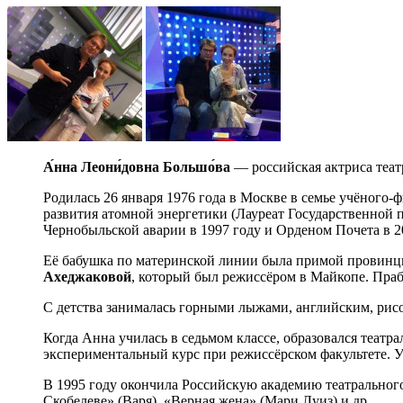
А́нна Леони́довна Большо́ва
— российская актриса теат
Родилась 26 января 1976 года в Москве в семье учёного-
развития атомной энергетики (Лауреат Государственной 
Чернобыльской аварии в 1997 году и Орденом Почета в 20
Её бабушка по материнской линии была примой провинци
Ахеджаковой
, который был режиссёром в Майкопе. Пра
С детства занималась горными лыжами, английским, рис
Когда Анна училась в седьмом классе, образовался теат
экспериментальный курс при режиссёрском факультете. 
В 1995 году окончила Российскую академию театрального 
Скобелеве» (Варя), «Верная жена» (Мари Луиз) и др.