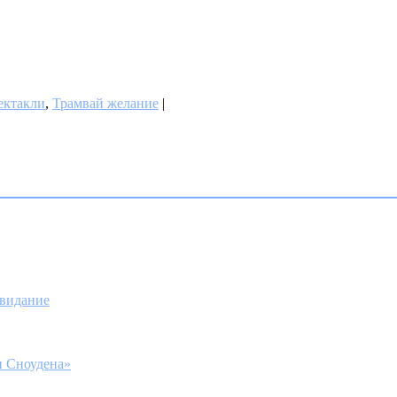
ектакли
,
Трамвай желание
|
свидание
и Сноудена»