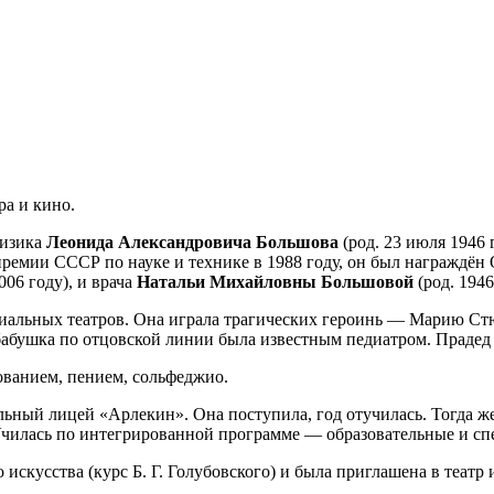
ра и кино.
физика
Леонида Александровича Большова
(род. 23 июля 1946 
премии СССР по науке и технике в 1988 году, он был награждён
06 году), и врача
Натальи Михайловны Большовой
(род. 1946
альных театров. Она играла трагических героинь — Марию Стюа
бабушка по отцовской линии была известным педиатром. Прадед 
ованием, пением, сольфеджио.
ральный лицей «Арлекин». Она поступила, год отучилась. Тогда 
Училась по интегрированной программе — образовательные и с
искусства (курс Б. Г. Голубовского) и была приглашена в театр 