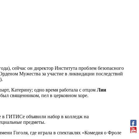
года), сейчас он директор Института проблем безопасного
 Орденом Мужества за участие в ликвидации последствий
).
рт, Катерину; одно время работала с отцом
Лии
был священником, пел в церковном хоре.
же в ГИТИСе объявили набор в колледж на
пециальные предметы.
имени Гоголя, где играла в спектаклях «Комедия о Фроле