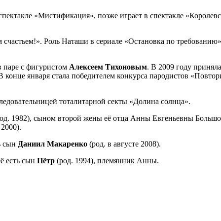
спектакле «Мистификация», позже играет в спектакле «Королевс
счастьем!». Роль Наташи в сериале «Остановка по требованию» 
в паре с фигуристом
Алексеем Тихоновым
. В 2009 году принял
. В конце января стала победителем конкурса пародистов «Повто
едовательницей тоталитарной секты «Долина солнца».
од. 1982), сыном второй жены её отца Анны Евгеньевны Большо
 2000).
ть сын
Даниил Макаренко
(род. в августе 2008).
её есть сын
Пётр
(род. 1994), племянник Анны.