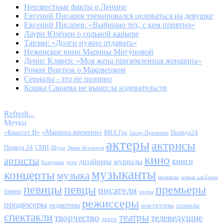
Неизвестные факты о Ленине
Евгений Писарев тренировался целоваться на девушке
Евгений Писарев: «Выбираю тех, с кем приятно»
Лаури Юлёнен о сольной карьере
Тарзан: «Долги нужно отдавать»
Неженское кино Марины Мигуновой
Денис Клявер: «Моя жена приземленная женщина»
Роман Виктюк о Маковецком
Сериалы - это не позорно
Кошка Санаева не вынесла издевательств
Refresh...
Метки
«Квартет И»
«Машина времени»
Правда24
ВИА Гра
Захар Прилепин
актеры
актрисы
Правда 24
СМИ
Шура
Эмин Агаларов
кино
артисты
книги
журналы
дизайнеры
балерины
дети
музыканты
концерты
музыка
мюзиклы
новые альбомы
певицы
певцы
премьеры
писатели
певец
поэты
режиссеры
продюсеры
редакторы
сериалы
рок-группы
спектакли
театры
творчество
телеведущие
театр