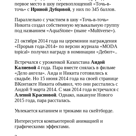
первое место в шоу перевоплощений «Точь-в-
точь» с
Ириной Дубцовой
, у них по 345 баллов.
Параллельно с участием в шоу «Точь-в-точь»
Никита создал собственную музыкальную группу
под названием «AquaStone» (ныне «Multiverse»).
21 октября 2014 года на церемонии награждения
«Прорыв года-2014» по версии журнала «MODA
topical» получил награду в номинации «Дебют»..
Встречался с уроженкой Казахстана
Аидой
Калиевой
4 года. Пара вместе снялась в фильме
«Дело ангела». Аида и Никита готовились к
свадьбе. Но 15 июня 2014 года на своей странице
ВКонтакте Никита объявил, что они расстались с
Аидой 9 марта 2014. С мая 2014 года встречался с
Аленой Красновой
. Однако, накануне Нового
2015 года, пара рассталась.
Увлекается катанием и трюками на скейтборде.
Интересуется компьютерной анимацией и
графическими эффектами.