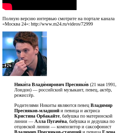
Полную версию интервью смотрите на портале канала
«Москва 24»: http://www.m24.ru/videos/72999
Ники́та Влади́мирович Пресняко́в
(21 мая 1991,
Лондон) — российский музыкант, певец, актёр,
режиссёр.
Родителями Никиты являются певец
Владимир
Пресняков-младший
и певица и актриса
Кристина Орбакайте
, бабушка по материнской
линии —
Алла Пугачёва
, бабушка и дедушка по
отцовской линии — композитор и саксофонист
Владимир Пресняков-старший
и певица
Елена