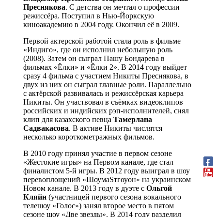
Преснякова
. С детства он мечтал о профессии
режиссёра. Поступил в Нью-Йоркскую
киноакадемию в 2004 году. Окончил её в 2009.
Первой актерской работой стала роль в фильме
«Индиго», где он исполнил небольшую роль
(2008). Затем он сыграл Пашу Бондарева в
фильмах «Ёлки» и «Ёлки 2». В 2014 году выйдет
сразу 4 фильма с участием Никиты Преснякова, в
двух из них он сыграл главные роли. Параллельно
с актёрской развивалась и режиссёрская карьера
Никиты. Он участвовал в съёмках видеоклипов
российских и индийских рэп-исполнителей, снял
клип для казахского певца
Тамерлана
Садвакасова
. В активе Никиты числятся
несколько короткометражных фильмов.
В 2010 году принял участие в первом сезоне
«Жестокие игры» на Первом канале, где стал
финалистом 5-й игры. В 2012 году выиграл в шоу
перевоплощений «ШоумаSтгоуон» на украинском
Новом канале. В 2013 году в дуэте с
Ольгой
Кляйн
(участницей первого сезона вокального
телешоу «Голос») занял второе место в пятом
сезоне шоу «Две звезды». В 2014 году разделил