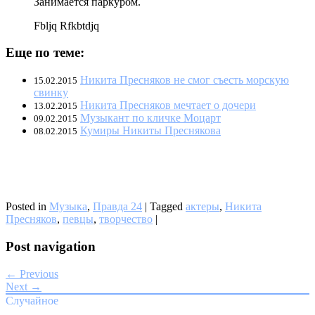
Занимается паркуром.
Fbljq Rfkbtdjq
Еще по теме:
Никита Пресняков не смог съесть морскую
15.02.2015
свинку
Никита Пресняков мечтает о дочери
13.02.2015
Музыкант по кличке Моцарт
09.02.2015
Кумиры Никиты Преснякова
08.02.2015
Posted in
Музыка
,
Правда 24
|
Tagged
актеры
,
Никита
Пресняков
,
певцы
,
творчество
|
Post navigation
← Previous
Next →
Случайное