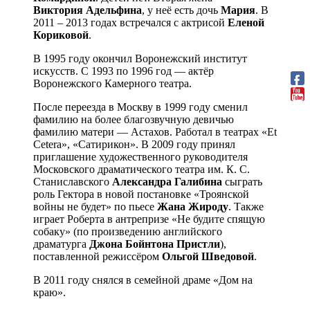
Виктория Адельфина
, у неё есть дочь
Мария
. В
2011 – 2013 годах встречался с актрисой
Еленой
Кориковой
.
В 1995 году окончил Воронежский институт
искусств. С 1993 по 1996 год — актёр
Воронежского Камерного театра.
После переезда в Москву в 1999 году сменил
фамилию на более благозвучную девичью
фамилию матери — Астахов. Работал в театрах «Et
Cetera», «Сатирикон». В 2009 году принял
приглашение художественного руководителя
Московского драматического театра им. К. С.
Станиславского
Александра Галибина
сыграть
роль Гектора в новой постановке «Троянской
войны не будет» по пьесе
Жана Жироду
. Также
играет Роберта в антрепризе «Не будите спящую
собаку» (по произведению английского
драматурга
Джона Бойнтона
Пристли
),
поставленной режиссёром
Ольгой Шведовой
.
В 2011 году снялся в семейной драме «Дом на
краю».