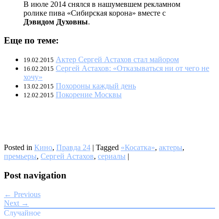
В июле 2014 снялся в нашумевшем рекламном
ролике пива «Сибирская корона» вместе с
Дэвидом Духовны
.
Еще по теме:
Актер Сергей Астахов стал майором
19.02.2015
Сергей Астахов: «Отказываться ни от чего не
16.02.2015
хочу»
Похороны каждый день
13.02.2015
Покорение Москвы
12.02.2015
Posted in
Кино
,
Правда 24
|
Tagged
«Косатка»
,
актеры
,
премьеры
,
Сергей Астахов
,
сериалы
|
Post navigation
← Previous
Next →
Случайное