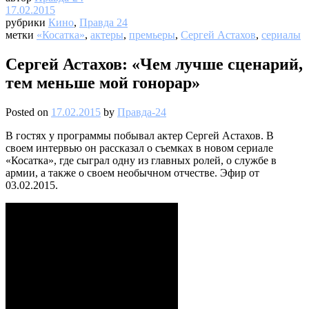
17.02.2015
рубрики
Кино
,
Правда 24
метки
«Косатка»
,
актеры
,
премьеры
,
Сергей Астахов
,
сериалы
Сергей Астахов: «Чем лучше сценарий,
тем меньше мой гонорар»
Posted on
17.02.2015
by
Правда-24
В гостях у программы побывал актер Сергей Астахов. В
своем интервью он рассказал о съемках в новом сериале
«Косатка», где сыграл одну из главных ролей, о службе в
армии, а также о своем необычном отчестве. Эфир от
03.02.2015.