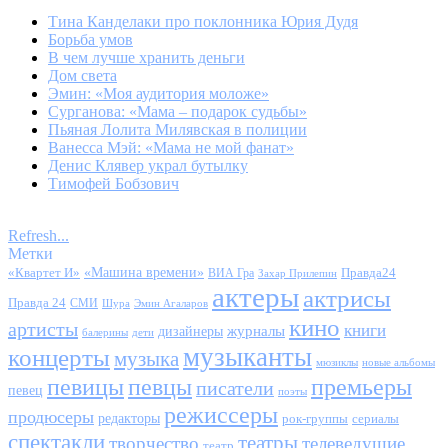
Тина Канделаки про поклонника Юрия Дудя
Борьба умов
В чем лучше хранить деньги
Дом света
Эмин: «Моя аудитория моложе»
Сурганова: «Мама – подарок судьбы»
Пьяная Лолита Милявская в полиции
Ванесса Мэй: «Мама не мой фанат»
Денис Клявер украл бутылку
Тимофей Бобзович
Refresh...
Метки
«Квартет И»
«Машина времени»
Правда24
ВИА Гра
Захар Прилепин
актеры
актрисы
Правда 24
СМИ
Шура
Эмин Агаларов
кино
артисты
книги
журналы
дизайнеры
балерины
дети
музыканты
концерты
музыка
мюзиклы
новые альбомы
певицы
певцы
премьеры
писатели
певец
поэты
режиссеры
продюсеры
редакторы
сериалы
рок-группы
спектакли
театры
творчество
телеведущие
театр