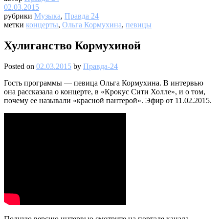
02.03.2015
рубрики
Музыка
,
Правда 24
метки
концерты
,
Ольга Кормухина
,
певицы
Хулиганство Кормухиной
Posted on
02.03.2015
by
Правда-24
Гость программы — певица Ольга Кормухина. В интервью
она рассказала о концерте, в «Крокус Сити Холле», и о том,
почему ее называли «красной пантерой». Эфир от 11.02.2015.
Полную версию интервью смотрите на портале канала