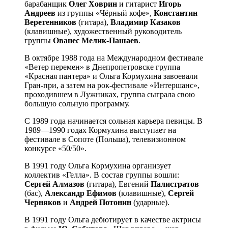
барабанщик
Олег Ховрин
и гитарист
Игорь
Андреев
из группы «Чёрный кофе»,
Константин
Веретенников
(гитара),
Владимир Казаков
(клавишные), художественный руководитель
группы
Ованес Мелик-Пашаев
.
В октябре 1988 года на Международном фестивале
«Ветер перемен» в Днепропетровске группа
«Красная пантера» и Ольга Кормухина завоевали
Гран-при, а затем на рок-фестивале «Интершанс»,
проходившем в Лужниках, группа сыграла свою
большую сольную программу.
С 1989 года начинается сольная карьера певицы. В
1989—1990 годах Кормухина выступает на
фестивале в Сопоте (Польша), телевизионном
конкурсе «50/50».
В 1991 году Ольга Кормухина организует
коллектив «Гелла». В состав группы вошли:
Сергей Алмазов
(гитара), Евгений
Палистратов
(бас),
Александр Ефимов
(клавишные),
Сергей
Черняков
и
Андрей Потонин
(ударные).
В 1991 году Ольга дебютирует в качестве актрисы