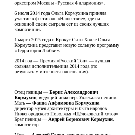
оркестром Москвы «Русская Филармония».
6 июля 2014 года Ольга Кормухина приняла
участие в фестивале «Нашествие», где на
основной сцене сыграла сет из своих лучших
композиций.
1 марта 2015 года в Крокус Сити Холле Ольга
Кормухина представит новую сольную программу
«Территория Любви».
2014 год — Премия «Русский Топ» — лучшая
сольная исполнительница 2014 года (по
результатам интернет-голосования).
Отец певицы —
Борис Александрович
Кормухин
, ведущий инженер. Увлекался пением.
Мать —
Фаина Анфимовна Кормухина
,
директор музея архитектуры и быта народов
Нижегородского Поволжья «Щёлоковский хутор».
Брат певицы —
Андрей Борисович Кормухин
,
композитор.
Муж —
Алексей Белов
, гитарист рок-группы