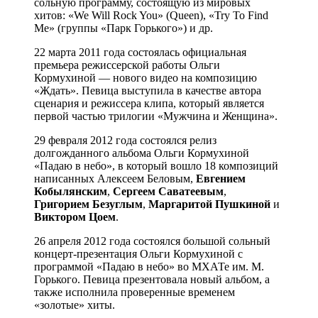
сольную программу, состоящую из мировых
хитов: «We Will Rock You» (Queen), «Try To Find
Me» (группы «Парк Горького») и др.
22 марта 2011 года состоялась официальная
премьера режиссерской работы Ольги
Кормухиной — нового видео на композицию
«Ждать». Певица выступила в качестве автора
сценария и режиссера клипа, который является
первой частью трилогии «Мужчина и Женщина».
29 февраля 2012 года состоялся релиз
долгожданного альбома Ольги Кормухиной
«Падаю в небо», в который вошло 18 композиций
написанных Алексеем Беловым,
Евгением
Кобылянским
,
Сергеем Саватеевым
,
Григорием Безуглым
,
Маргаритой Пушкиной
и
Виктором
Цоем
.
26 апреля 2012 года состоялся большой сольный
концерт-презентация Ольги Кормухиной с
программой «Падаю в небо» во МХАТе им. М.
Горького. Певица презентовала новый альбом, а
также исполнила проверенные временем
«золотые» хиты.