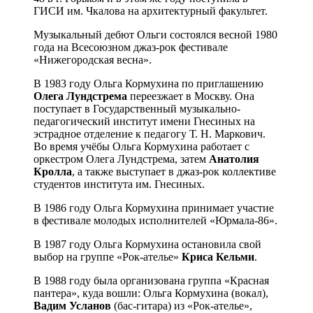
ГИСИ им. Чкалова на архитектурный факультет.
Музыкальный дебют Ольги состоялся весной 1980
года на Всесоюзном джаз-рок фестивале
«Нижегородская весна».
В 1983 году Ольга Кормухина по приглашению
Олега Лундстрема
переезжает в Москву. Она
поступает в Государственный музыкально-
педагогический институт имени Гнесиных на
эстрадное отделение к педагогу Т. Н. Маркович.
Во время учёбы Ольга Кормухина работает с
оркестром Олега Лундстрема, затем
Анатолия
Кролла
, а также выступает в джаз-рок коллективе
студентов института им. Гнесиных.
В 1986 году Ольга Кормухина принимает участие
в фестивале молодых исполнителей «Юрмала-86».
В 1987 году Ольга Кормухина остановила свой
выбор на группе «Рок-ателье»
Криса Кельми
.
В 1988 году была организована группа «Красная
пантера», куда вошли: Ольга Кормухина (вокал),
Вадим Усланов
(бас-гитара) из «Рок-ателье»,