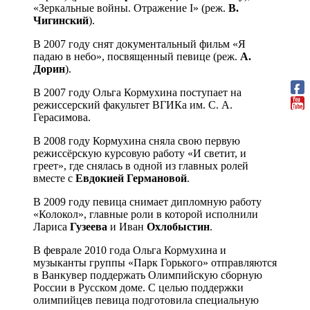
«Зеркальные войны. Отражение I» (реж.
В.
Чигинский
).
В 2007 году снят документальный фильм «Я
падаю в небо», посвященный певице (реж.
А.
Дорин
).
В 2007 году Ольга Кормухина поступает на
режиссерский факультет ВГИКа им. С. А.
Герасимова.
В 2008 году Кормухина сняла свою первую
режиссёрскую курсовую работу «И светит, и
греет», где снялась в одной из главных ролей
вместе с
Евдокией Германовой
.
В 2009 году певица снимает дипломную работу
«Колокол», главные роли в которой исполнили
Лариса
Гузеева
и Иван
Охлобыстин
.
В феврале 2010 года Ольга Кормухина и
музыканты группы «Парк Горького» отправляются
в Ванкувер поддержать Олимпийскую сборную
России в Русском доме. С целью поддержки
олимпийцев певица подготовила специальную