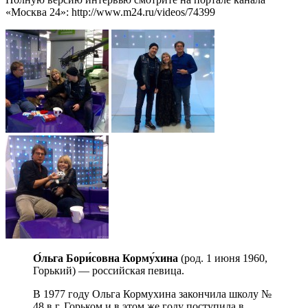
«Москва 24»: http://www.m24.ru/videos/74399
О́льга Бори́совна Корму́хина
(род. 1 июня 1960,
Горький) — российская певица.
В 1977 году Ольга Кормухина закончила школу №
48 в г. Горьком и в этом же году поступила в