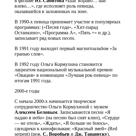
в фильме
Ю. Сабитова
«Шаг вправо… шаг
влево…», где исполняет роль певицы,
оказавшейся в заложниках на зоне.
В 1990-х певица принимает участие в популярных
программах: («Песня года», «Хит-парад
Останкино», «Программа А», «Пять +» и др.),
записывает ряд новых песен.
В 1991 году выходит первый магнитоальбом «За
гранью слов».
В 1992 году Ольга Кормухина становится
лауреатом национальной музыкальной премии
«Овация» в номинации «Лучшая рок-певица» по
итогам 1991 года.
2000-е годы
С начала 2000-х начинается творческое
сотрудничество Ольги Кормухиной с мужем
Алексеем Беловым
. Записываются песни «Я
падаю в небо» (на песню был снят клип), «Сердце
— не отель», «Ждать», «Я больше не боюсь»,
саундреки к кинофильмам: «Красный змей» (Red
serpent) (реж.
С. Воробьев
и
Дж. Тананеску
),