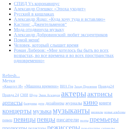
СПИД Vs коронавирус
Александр Олешко: «Эпоха уходит»
Русский в кишлаках
Александр Яцко: «Куда хочу туда и вставляю»
Кастинг „Джентельменов“
Мода отодвинула музыку
Александр Добровинский любит эксцентриков
Помой меня!
Человек, который слышит время
Роман Либеров: «Мне хотелось бы быть во всех
возрастах, во все времена и во всех пространствах
одновременно»
Refresh...
Метки
«Квартет И»
«Машина времени»
Правда24
ВИА Гра
Захар Прилепин
актеры
актрисы
Правда 24
СМИ
Шура
Эмин Агаларов
кино
артисты
книги
журналы
дизайнеры
балерины
дети
музыканты
концерты
музыка
мюзиклы
новые альбомы
певицы
певцы
премьеры
писатели
певец
поэты
режиссеры
продюсеры
редакторы
сериалы
рок-группы