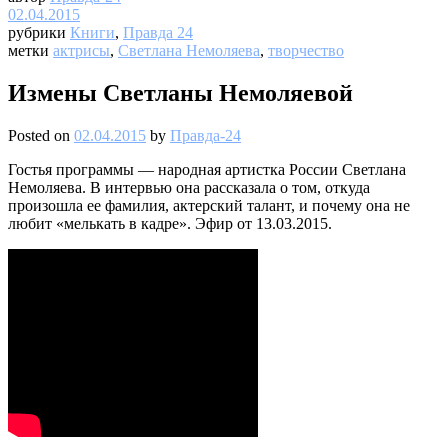
02.04.2015
рубрики
Книги
,
Правда 24
метки
актрисы
,
Светлана Немоляева
,
творчество
Измены Светланы Немоляевой
Posted on
02.04.2015
by
Правда-24
Гостья программы — народная артистка России Светлана
Немоляева. В интервью она рассказала о том, откуда
произошла ее фамилия, актерский талант, и почему она не
любит «мелькать в кадре». Эфир от 13.03.2015.