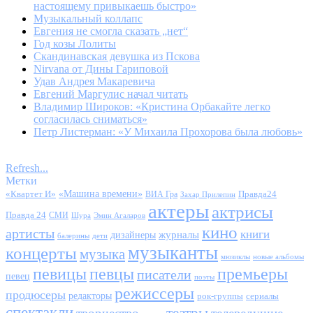
настоящему привыкаешь быстро»
Музыкальный коллапс
Евгения не смогла сказать „нет“
Год козы Лолиты
Скандинавская девушка из Пскова
Nirvana от Дины Гариповой
Удав Андрея Макаревича
Евгений Маргулис начал читать
Владимир Широков: «Кристина Орбакайте легко
согласилась сниматься»
Петр Листерман: «У Михаила Прохорова была любовь»
Refresh...
Метки
«Квартет И»
«Машина времени»
Правда24
ВИА Гра
Захар Прилепин
актеры
актрисы
Правда 24
СМИ
Шура
Эмин Агаларов
кино
артисты
книги
журналы
дизайнеры
балерины
дети
музыканты
концерты
музыка
мюзиклы
новые альбомы
певицы
певцы
премьеры
писатели
певец
поэты
режиссеры
продюсеры
редакторы
сериалы
рок-группы
спектакли
театры