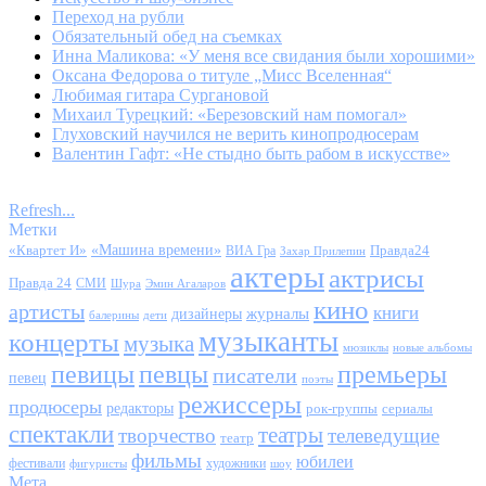
Переход на рубли
Обязательный обед на съемках
Инна Маликова: «У меня все свидания были хорошими»
Оксана Федорова о титуле „Мисс Вселенная“
Любимая гитара Сургановой
Михаил Турецкий: «Березовский нам помогал»
Глуховский научился не верить кинопродюсерам
Валентин Гафт: «Не стыдно быть рабом в искусстве»
Refresh...
Метки
«Квартет И»
«Машина времени»
Правда24
ВИА Гра
Захар Прилепин
актеры
актрисы
Правда 24
СМИ
Шура
Эмин Агаларов
кино
артисты
книги
журналы
дизайнеры
балерины
дети
музыканты
концерты
музыка
мюзиклы
новые альбомы
певицы
певцы
премьеры
писатели
певец
поэты
режиссеры
продюсеры
редакторы
сериалы
рок-группы
спектакли
театры
творчество
телеведущие
театр
фильмы
юбилеи
фестивали
художники
фигуристы
шоу
Мета