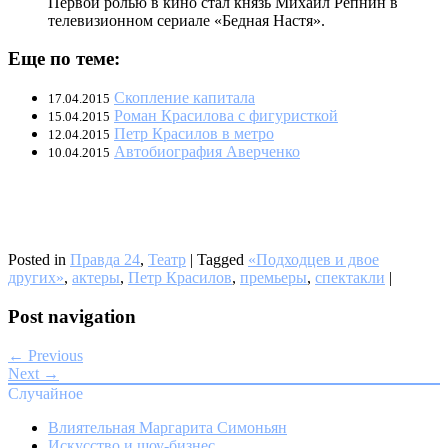
Первой ролью в кино стал князь Михаил Репнин в
телевизионном сериале «Бедная Настя».
Еще по теме:
Скопление капитала
17.04.2015
Роман Красилова с фигуристкой
15.04.2015
Петр Красилов в метро
12.04.2015
Автобиография Аверченко
10.04.2015
Posted in
Правда 24
,
Театр
|
Tagged
«Подходцев и двое
других»
,
актеры
,
Петр Красилов
,
премьеры
,
спектакли
|
Post navigation
← Previous
Next →
Случайное
Влиятельная Маргарита Симоньян
Искусство и шоу-бизнес