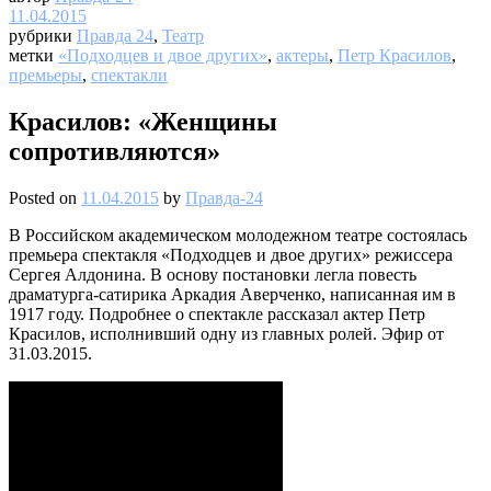
11.04.2015
рубрики
Правда 24
,
Театр
метки
«Подходцев и двое других»
,
актеры
,
Петр Красилов
,
премьеры
,
спектакли
Красилов: «Женщины
сопротивляются»
Posted on
11.04.2015
by
Правда-24
В Российском академическом молодежном театре состоялась
премьера спектакля «Подходцев и двое других» режиссера
Сергея Алдонина. В основу постановки легла повесть
драматурга-сатирика Аркадия Аверченко, написанная им в
1917 году. Подробнее о спектакле рассказал актер Петр
Красилов, исполнивший одну из главных ролей. Эфир от
31.03.2015.