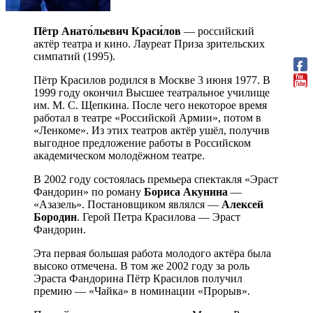
Пётр Анато́льевич Краси́лов
— российский
актёр театра и кино. Лауреат Приза зрительских
симпатий (1995).
Пётр Красилов родился в Москве 3 июня 1977. В
1999 году окончил Высшее театральное училище
им. М. С. Щепкина. После чего некоторое время
работал в театре «Российской Армии», потом в
«Ленкоме». Из этих театров актёр ушёл, получив
выгодное предложение работы в Российском
академическом молодёжном театре.
В 2002 году состоялась премьера спектакля «Эраст
Фандорин» по роману
Бориса Акунина
—
«Азазель». Постановщиком являлся —
Алексей
Бородин
. Герой Петра Красилова — Эраст
Фандорин.
Эта первая большая работа молодого актёра была
высоко отмечена. В том же 2002 году за роль
Эраста Фандорина Пётр Красилов получил
премию — «Чайка» в номинации «Прорыв».