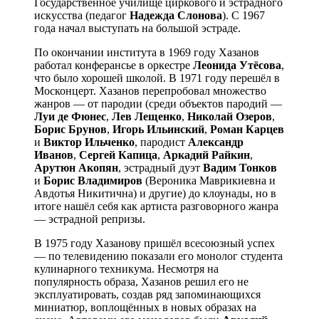
Государственное училище циркового и эстрадного
искусства (педагог
Надежда
Слонова
). С 1967
года начал выступать на большой эстраде.
По окончании института в 1969 году Хазанов
работал конферансье в оркестре
Леонида
Утёсова
,
что было хорошей школой. В 1971 году перешёл в
Москонцерт. Хазанов перепробовал множество
жанров — от пародии (среди объектов пародий —
Луи
де
Фюнес
,
Лев
Лещенко
,
Николай
Озеров
,
Борис
Брунов
,
Игорь
Ильинский
,
Роман
Карцев
и
Виктор
Ильченко
, пародист
Александр
Иванов
,
Сергей
Капица
,
Аркадий
Райкин
,
Арутюн
Акопян
, эстрадный дуэт
Вадим
Тонков
и
Борис
Владимиров
(Вероника Маврикиевна и
Авдотья Никитична) и другие) до клоунады, но в
итоге нашёл себя как артиста разговорного жанра
— эстрадной репризы.
В 1975 году Хазанову пришёл всесоюзный успех
— по телевидению показали его монолог студента
кулинарного техникума. Несмотря на
популярность образа, Хазанов решил его не
эксплуатировать, создав ряд запоминающихся
миниатюр, воплощённых в новых образах на