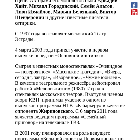
сцене. Авторами его монологов были
Аркадий
Хайт
,
Михаил
Городинский
,
Семён
Альтов
,
Лион
Измайлов
,
Марьян
Беленький
,
Виктор
Шендерович
и другие известные писатели-
сатирики.
С 1997 года возглавляет московский Театр
Эстрады.
4 марта 2003 года принял участие в первом
выпуске передачи «Основной инстинкт».
Сыграл в известных моноспектаклях «Очевидное
— невероятное», «Масенькие трагедии», «Вчера,
сегодня, завтра», «Избранное», «Чужие юбилеи».
В качестве театрального режиссёра дебютировал
работой «Мелочи жизни» (1980). Играл в
спектаклях московских театров. Выступал членом
жюри КВН. принимал участие в одном из
выпусков программы НТВ «К барьеру» в качестве
оппонента
Жириновского.
С 6 марта 2011 года
является ведущим программы «Семейный
приговор» на телеканале ТВ3.
В 2001 году планировался на роль ведущего
программы «Большой спор» на Первом канале, но