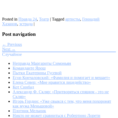
Posted in
Правда 24
,
Театр
|
Tagged
артисты
,
Геннадий
Хазанов
,
эстрада
|
Post navigation
← Previous
Next →
Случайное
Неправда Маргариты Симоньян
Команданте Ярош
Пытки Екатерины Гусевой
Егор Кончаловский: «Фамилия и помогает и мешает»
Елена Север: «Мне нравится лицедейство»
Кот Синбад
Александр Ф. Скляр: «Притворяться спящим - это не
Скляр»
Игорь Гордин: «Уже свыкся с тем, что меня похоронят
как мужа Меньшовой»
Плотник Мельник
Никто не может сравниться с Робертино Лорети