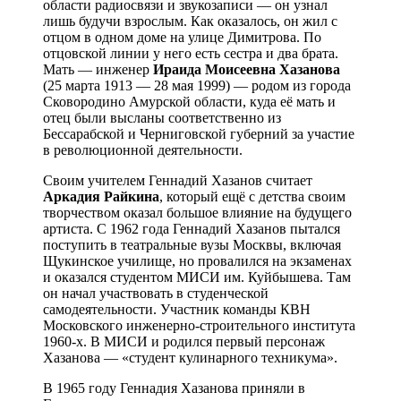
области радиосвязи и звукозаписи — он узнал
лишь будучи взрослым. Как оказалось, он жил с
отцом в одном доме на улице Димитрова. По
отцовской линии у него есть сестра и два брата.
Мать — инженер
Ираида
Моисеевна
Хазанова
(25 марта 1913 — 28 мая 1999) — родом из города
Сковородино Амурской области, куда её мать и
отец были высланы соответственно из
Бессарабской и Черниговской губерний за участие
в революционной деятельности.
Своим учителем Геннадий Хазанов считает
Аркадия
Райкина
, который ещё с детства своим
творчеством оказал большое влияние на будущего
артиста. С 1962 года Геннадий Хазанов пытался
поступить в театральные вузы Москвы, включая
Щукинское училище, но провалился на экзаменах
и оказался студентом МИСИ им. Куйбышева. Там
он начал участвовать в студенческой
самодеятельности. Участник команды КВН
Московского инженерно-строительного института
1960-х. В МИСИ и родился первый персонаж
Хазанова — «студент кулинарного техникума».
В 1965 году Геннадия Хазанова приняли в