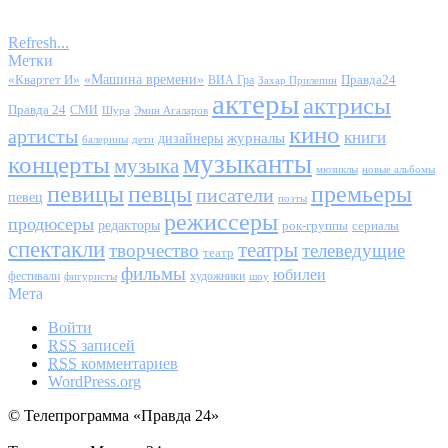
Refresh...
Метки
«Квартет И»
«Машина времени»
Правда24
ВИА Гра
Захар Прилепин
актеры
актрисы
Правда 24
СМИ
Шура
Эмин Агаларов
кино
артисты
книги
журналы
дизайнеры
балерины
дети
музыканты
концерты
музыка
мюзиклы
новые альбомы
певицы
певцы
премьеры
писатели
певец
поэты
режиссеры
продюсеры
редакторы
сериалы
рок-группы
спектакли
театры
творчество
телеведущие
театр
фильмы
юбилеи
фестивали
художники
фигуристы
шоу
Мета
Войти
RSS
записей
RSS
комментариев
WordPress.org
© Телепрограмма «Правда 24»