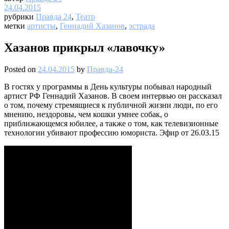
24.04.2015
рубрики
Правда 24
,
Театр
метки
артисты
,
Геннадий Хазанов
,
эстрада
Хазанов прикрыл «лавочку»
Posted on
24.04.2015
by
Правда-24
В гостях у программы в День культуры побывал народный
артист РФ Геннадий Хазанов. В своем интервью он рассказал
о том, почему стремящиеся к публичной жизни люди, по его
мнению, нездоровы, чем кошки умнее собак, о
приближающемся юбилее, а также о том, как телевизионные
технологии убивают профессию юмориста. Эфир от 26.03.15