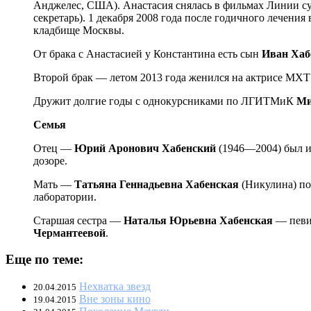
Анджелес, США). Анастасия снялась в фильмах Линии судь
секретарь). 1 декабря 2008 года после годичного лечени
кладбище Москвы.
От брака с Анастасией у Константина есть сын
Иван
Хаб
Второй брак — летом 2013 года женился на актрисе МХ
Дружит долгие годы с однокурсниками по ЛГИТМиК
Ми
Семья
Отец —
Юрий
Аронович
Хабенский
(1946—2004) был ин
дозоре.
Мать —
Татьяна
Геннадьевна
Хабенская
(Никулина) по
лаборатории.
Старшая сестра —
Наталья
Юрьевна
Хабенская
— певиц
Чермантеевой
.
Еще по теме:
Нехватка звезд
20.04.2015
Вне зоны кино
19.04.2015