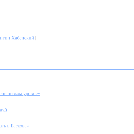
антин Хабенский
|
ень низком уровне»
луб
ть в Баскова»