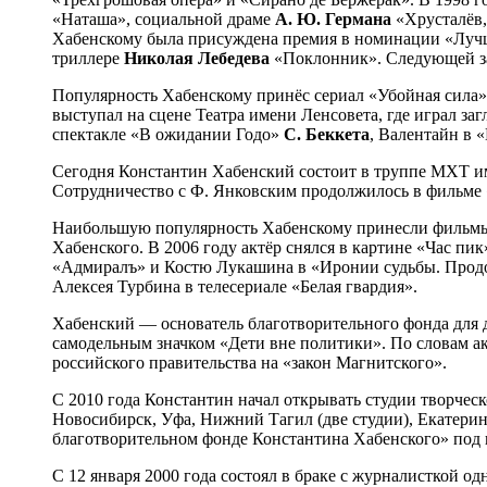
«Наташа», социальной драме
А. Ю. Германа
«Хрусталёв,
Хабенскому была присуждена премия в номинации «Лучша
триллере
Николая
Лебедева
«Поклонник». Следующей зам
Популярность Хабенскому принёс сериал «Убойная сила»; 
выступал на сцене Театра имени Ленсовета, где играл за
спектакле «В ожидании Годо»
С. Беккета
, Валентайн в
Сегодня Константин Хабенский состоит в труппе МХТ им
Сотрудничество с Ф. Янковским продолжилось в фильме 
Наибольшую популярность Хабенскому принесли фильмы 
Хабенского. В 2006 году актёр снялся в картине «Час пи
«Адмиралъ» и Костю Лукашина в «Иронии судьбы. Продол
Алексея Турбина в телесериале «Белая гвардия».
Хабенский — основатель благотворительного фонда для 
самодельным значком «Дети вне политики». По словам ак
российского правительства на «закон Магнитского».
С 2010 года Константин начал открывать студии творческо
Новосибирск, Уфа, Нижний Тагил (две студии), Екатеринб
благотворительном фонде Константина Хабенского» под 
С 12 января 2000 года состоял в браке с журналисткой о