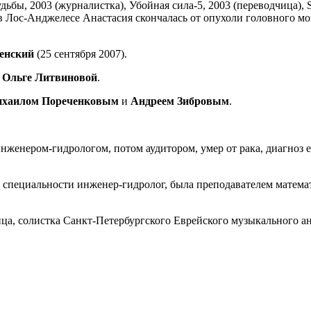
бы, 2003 (журналистка), Убойная сила-5, 2003 (переводчица), Sa
я в Лос-Анджелесе Анастасия скончалась от опухоли головного мо
енский
(25 сентября 2007).
Т
Ольге
Литвиновой
.
хаилом
Пореченковым
и
Андреем
Зибровым
.
женером-гидрологом, потом аудитором, умер от рака, диагноз е
 специальности инженер-гидролог, была преподавателем математ
а, солистка Санкт-Петербургского Еврейского музыкального ан