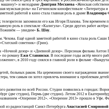
 машину!» и мелодраме
Дмитрия
Месхиева
«Женская собственн
я мужская роль» на Гатчинском кинофестивале «Литература и 
етной работой в кино стала главная роль в драме
Владимира
телезрители запомнили его как Игоря Плахова. Тем временем про
главную роль в спектакле «Калигула». Среди других работ актёр
 «Поживём — увидим»
Б. Шоу
.
. Чехова. Ещё одной заметной работой в кино стала роль Саши 
«Статский советник» (Грин).
«Ночной дозор» и «Дневной дозор». Персонаж фильма Антон Го
к» по роману
Ежи
Ставински
. В последние годы актёр много ра
жение», в 2010 году снялся в главной роли в фильме «Выкрут
детей, больных раком. На церемонию своего награждения звани
тера, тем самым он хотел привлечь внимание к проблемам детей
го развития по всей России. Студии появились в городах: Вороне
ург (две студии), Пермь (две студии). Летом 2012 в Екатеринб
названием «Оперение 2012». «Оперение 2013» прошло в Уфе. Фе
дной из радиостанций Санкт-Петербурга
Анастасией
Смирновой