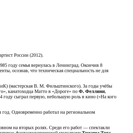
ртист России (2012).
1985 году семья вернулась в Ленинград. Окончив 8
нты, осознав, что техническая специальность не для
К) (мастерская В. М. Фильштинского). За годы учёбы
го», канатоходца Матто в «Дороге» по
Ф. Феллини
,
4 году сыграл первую, небольшую роль в кино («На кого
 год. Одновременно работал на региональном
новном на вторых ролях. Среди его работ — спектакли
етективно-фантасмагорической мелодраме
Томаша
Тота