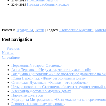
Поколение Маугли
21.04.2015
Правда свободных волков
22.04.2015
Posted in
Правда 24
,
Театр
|
Tagged
"Поколение Маугли"
,
Конст
Post navigation
← Previous
Next →
Случайное
Переходный возраст Овсиенко
Анна Терехова: «Не думала, что стану актрисой»
Владимир Сунгоркин: «У нас протестное движение на оч
Юлия Пересильд: «Живу сегодняшним днем»
Станислав Дужников: «Кошки – это проблема»
Четыре поколения Стогниенко болеют за единственный к
Александр Достман о модных домах
Париж мушкетеров
Маргарита Митрофанова: «Оззи можно легко переименова
Ревность к книжному персонажу