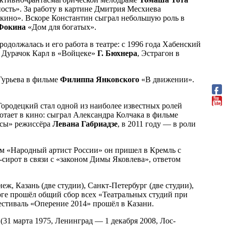
ость». За работу в картине Дмитрия Месхиева
кино». Вскоре Константин сыграл небольшую роль в
Фокина
«Дом для богатых».
должалась и его работа в театре: с 1996 года Хабенский
а: Дурачок Карл в «Войцеке»
Г. Бюхнера
, Эстрагон в
Гурьева в фильме
Филиппа
Янковского
«В движении».
родецкий стал одной из наиболее известных ролей
ботает в кино: сыграл Александра Колчака в фильме
асы» режиссёра
Левана
Габриадзе
, в 2011 году — в роли
ем «Народный артист России» он пришел в Кремль с
-сирот в связи с «законом Димы Яковлева», ответом
ж, Казань (две студии), Санкт-Петербург (две студии),
урге прошёл общий сбор всех «Театральных студий при
стиваль «Оперение 2014» прошёл в Казани.
(31 марта 1975, Ленинград — 1 декабря 2008, Лос-