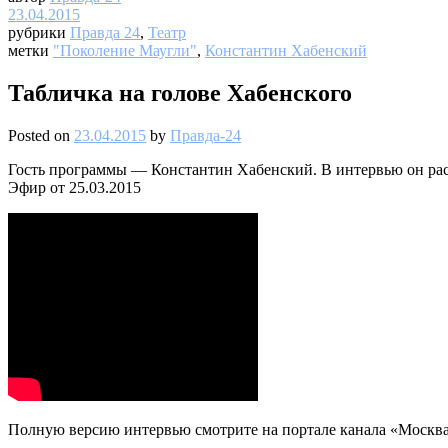
23.04.2015
рубрики
Правда 24
,
Театр
метки
"Поколение Маугли"
,
Константин Хабенский
Табличка на голове Хабенского
Posted on
23.04.2015
by
Правда-24
Гость программы — Константин Хабенский. В интервью он расс
Эфир от 25.03.2015
Полную версию интервью смотрите на портале канала «Москва 2