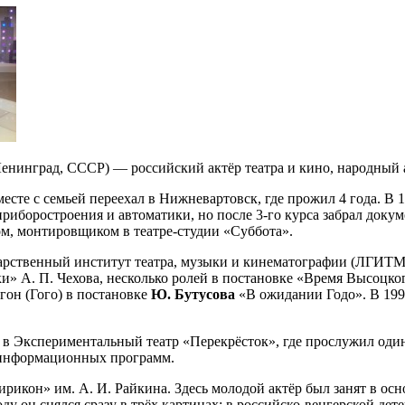
 Ленинград, СССР) — российский актёр театра и кино, народный а
месте с семьей переехал в Нижневартовск, где прожил 4 года. В 
иборостроения и автоматики, но после 3-го курса забрал докуме
м, монтировщиком в театре-студии «Суббота».
арственный институт театра, музыки и кинематографии (ЛГИТМи
и» А. П. Чехова, несколько ролей в постановке «Время Высоцко
гон (Гого) в постановке
Ю. Бутусова
«В ожидании Годо». В 199
в Экспериментальный театр «Перекрёсток», где прослужил один
и информационных программ.
рикон» им. А. И. Райкина. Здесь молодой актёр был занят в ос
ду он снялся сразу в трёх картинах: в российско-венгерской д