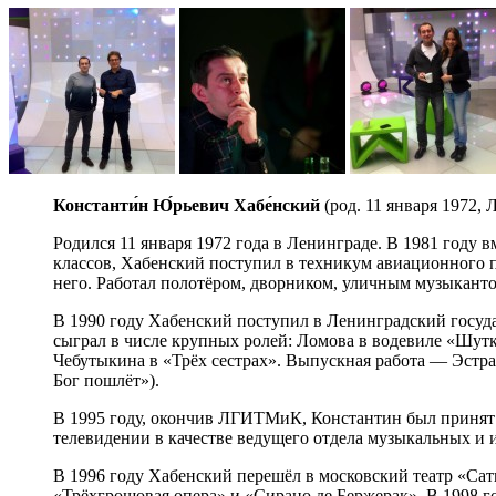
Константи́н
Ю́рьевич
Хабе́нский
(род. 11 января 1972,
Родился 11 января 1972 года в Ленинграде. В 1981 году в
классов, Хабенский поступил в техникум авиационного пр
него. Работал полотёром, дворником, уличным музыканто
В 1990 году Хабенский поступил в Ленинградский госуд
сыграл в числе крупных ролей: Ломова в водевиле «Шутк
Чебутыкина в «Трёх сестрах». Выпускная работа — Эстра
Бог пошлёт»).
В 1995 году, окончив ЛГИТМиК, Константин был принят 
телевидении в качестве ведущего отдела музыкальных 
В 1996 году Хабенский перешёл в московский театр «Сати
«Трёхгрошовая опера» и «Сирано де Бержерак». В 1998 го