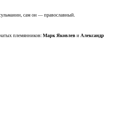
усульманин, сам он — православный.
нучатых племянников:
Марк Яковлев
и
Александр