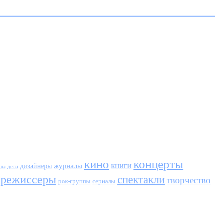
кино
концерты
книги
журналы
дизайнеры
ны
дети
режиссеры
спектакли
творчество
сериалы
рок-группы