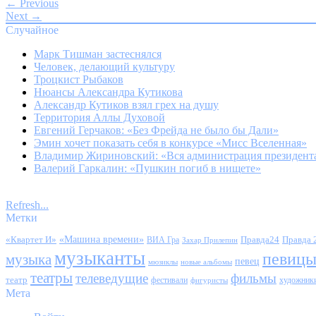
← Previous
Next →
Случайное
Марк Тишман застеснялся
Человек, делающий культуру
Троцкист Рыбаков
Нюансы Александра Кутикова
Александр Кутиков взял грех на душу
Территория Аллы Духовой
Евгений Герчаков: «Без Фрейда не было бы Дали»
Эмин хочет показать себя в конкурсе «Мисс Вселенная»
Владимир Жириновский: «Вся администрация президента
Валерий Гаркалин: «Пушкин погиб в нищете»
Refresh...
Метки
«Квартет И»
«Машина времени»
Правда24
Правда 
ВИА Гра
Захар Прилепин
музыканты
певиц
музыка
певец
мюзиклы
новые альбомы
театры
телеведущие
фильмы
театр
фестивали
художник
фигуристы
Мета