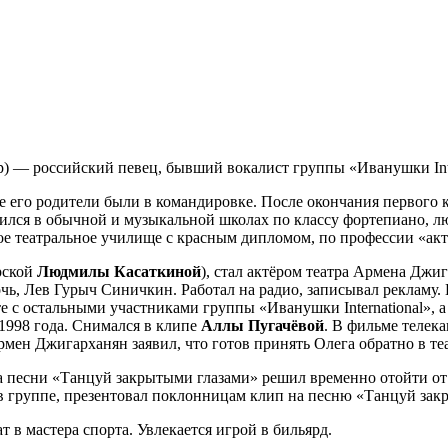
р) — российский певец, бывший вокалист группы «Иванушки Inte
де его родители были в командировке. После окончания первого к
чился в обычной и музыкальной школах по классу фортепиано, л
е театральное училище с красным дипломом, по профессии «актё
рской
Людмилы Касаткиной
), стал актёром театра Армена Джи
очь, Лев Гурыч Синичкин. Работал на радио, записывал рекламу.
 с остальными участниками группы «Иванушки International», а з
 1998 года. Снимался в клипе
Аллы Пугачёвой
. В фильме телек
мен Джигарханян заявил, что готов принять Олега обратно в теа
ха песни «Танцуй закрытыми глазами» решил временно отойти о
в группе, презентовал поклонницам клип на песню «Танцуй зак
 в мастера спорта. Увлекается игрой в бильярд.