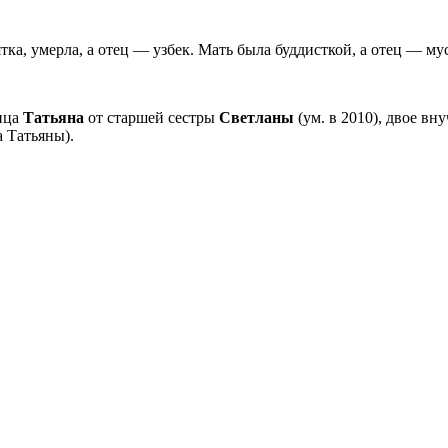
тка, умерла, а отец — узбек. Мать была буддисткой, а отец — м
ица
Татьяна
от старшей сестры
Светланы
(ум. в 2010), двое в
а Татьяны).