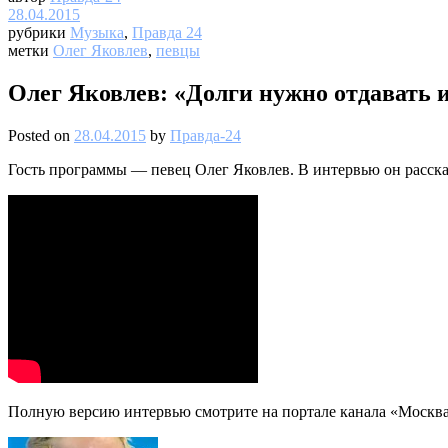
28.04.2015
рубрики
Музыка
,
Правда 24
метки
Олег Яковлев
,
певцы
Олег Яковлев: «Долги нужно отдавать и
Posted on
28.04.2015
by
Правда-24
Гость программы — певец Олег Яковлев. В интервью он рассказа
Полную версию интервью смотрите на портале канала «Москва 2