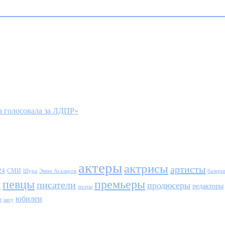
 голосовала за ЛДПР»
актеры
актрисы
артисты
24
СМИ
Шура
балери
Эмин Агаларов
ы
певцы
премьеры
писатели
продюсеры
редакторы
поэты
юбилеи
и
шоу