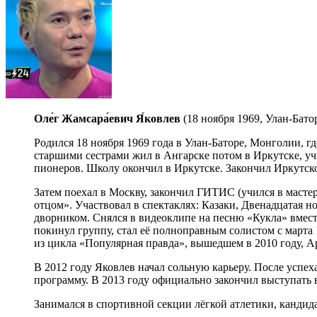
Оле́г Жамсара́евич Я́ковлев
(18 ноября 1969, Улан-Бато
Родился 18 ноября 1969 года в Улан-Баторе, Монголии, г
старшими сестрами жил в Ангарске потом в Иркутске, у
пионеров. Школу окончил в Иркутске. Закончил Иркутско
Затем поехал в Москву, закончил ГИТИС (учился в масте
отцом». Участвовал в спектаклях: Казаки, Двенадцатая н
дворником. Снялся в видеоклипе на песню «Кукла» вместе
покинул группу, стал её полноправным солистом с марта
из цикла «Популярная правда», вышедшем в 2010 году, Ар
В 2012 году Яковлев начал сольную карьеру. После успе
программу. В 2013 году официально закончил выступать 
Занимался в спортивной секции лёгкой атлетики, кандидат