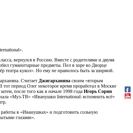
rnational».
ласса, вернулся в Россию. Вместе с родителями и двумя
юбил гуманитарные предметы. Пел в хоре во Дворце
р театра кукол». Но ему не нравилось быть за ширмой.
гарханяна. Считает
Джигарханяна
своим «вторым
 В тот период Олег некоторое время проработал в Москве
атем, после того как в начале 1998 года
Игорь Сорин
анала «Муз-ТВ» «Иванушки International: вспомнить всё»
тр.
т работы в «Иванушках» и подготовить сольную
рытыми глазами».